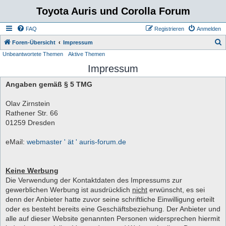
Toyota Auris und Corolla Forum
FAQ
Registrieren
Anmelden
S
Foren-Übersicht
Impressum
Unbeantwortete Themen
Aktive Themen
u
Impressum
c
h
Angaben gemäß § 5 TMG
e
Olav Zirnstein
Rathener Str. 66
01259 Dresden
eMail:
webmaster ' ät ' auris-forum.de
Keine Werbung
Die Verwendung der Kontaktdaten des Impressums zur
gewerblichen Werbung ist ausdrücklich
nicht
erwünscht, es sei
denn der Anbieter hatte zuvor seine schriftliche Einwilligung erteilt
oder es besteht bereits eine Geschäftsbeziehung. Der Anbieter und
alle auf dieser Website genannten Personen widersprechen hiermit