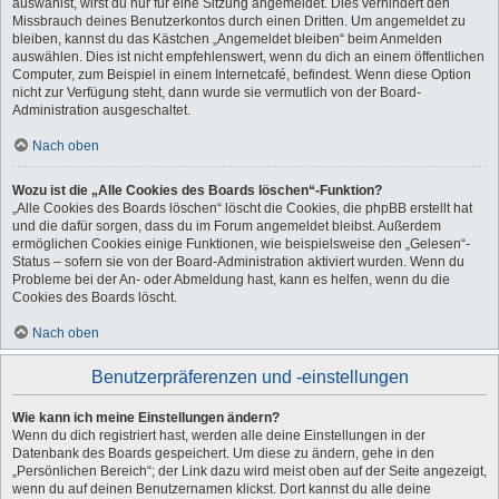
auswählst, wirst du nur für eine Sitzung angemeldet. Dies verhindert den
Missbrauch deines Benutzerkontos durch einen Dritten. Um angemeldet zu
bleiben, kannst du das Kästchen „Angemeldet bleiben“ beim Anmelden
auswählen. Dies ist nicht empfehlenswert, wenn du dich an einem öffentlichen
Computer, zum Beispiel in einem Internetcafé, befindest. Wenn diese Option
nicht zur Verfügung steht, dann wurde sie vermutlich von der Board-
Administration ausgeschaltet.
Nach oben
Wozu ist die „Alle Cookies des Boards löschen“-Funktion?
„Alle Cookies des Boards löschen“ löscht die Cookies, die phpBB erstellt hat
und die dafür sorgen, dass du im Forum angemeldet bleibst. Außerdem
ermöglichen Cookies einige Funktionen, wie beispielsweise den „Gelesen“-
Status – sofern sie von der Board-Administration aktiviert wurden. Wenn du
Probleme bei der An- oder Abmeldung hast, kann es helfen, wenn du die
Cookies des Boards löscht.
Nach oben
Benutzerpräferenzen und -einstellungen
Wie kann ich meine Einstellungen ändern?
Wenn du dich registriert hast, werden alle deine Einstellungen in der
Datenbank des Boards gespeichert. Um diese zu ändern, gehe in den
„Persönlichen Bereich“; der Link dazu wird meist oben auf der Seite angezeigt,
wenn du auf deinen Benutzernamen klickst. Dort kannst du alle deine