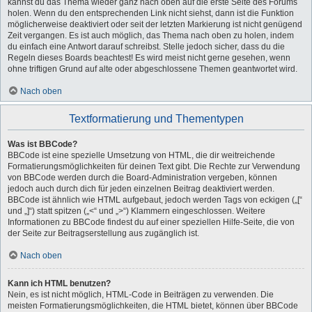
kannst du das Thema wieder ganz nach oben auf die erste Seite des Forums
holen. Wenn du den entsprechenden Link nicht siehst, dann ist die Funktion
möglicherweise deaktiviert oder seit der letzten Markierung ist nicht genügend
Zeit vergangen. Es ist auch möglich, das Thema nach oben zu holen, indem
du einfach eine Antwort darauf schreibst. Stelle jedoch sicher, dass du die
Regeln dieses Boards beachtest! Es wird meist nicht gerne gesehen, wenn
ohne triftigen Grund auf alte oder abgeschlossene Themen geantwortet wird.
Nach oben
Textformatierung und Thementypen
Was ist BBCode?
BBCode ist eine spezielle Umsetzung von HTML, die dir weitreichende
Formatierungsmöglichkeiten für deinen Text gibt. Die Rechte zur Verwendung
von BBCode werden durch die Board-Administration vergeben, können
jedoch auch durch dich für jeden einzelnen Beitrag deaktiviert werden.
BBCode ist ähnlich wie HTML aufgebaut, jedoch werden Tags von eckigen („[“
und „]“) statt spitzen („<“ und „>“) Klammern eingeschlossen. Weitere
Informationen zu BBCode findest du auf einer speziellen Hilfe-Seite, die von
der Seite zur Beitragserstellung aus zugänglich ist.
Nach oben
Kann ich HTML benutzen?
Nein, es ist nicht möglich, HTML-Code in Beiträgen zu verwenden. Die
meisten Formatierungsmöglichkeiten, die HTML bietet, können über BBCode