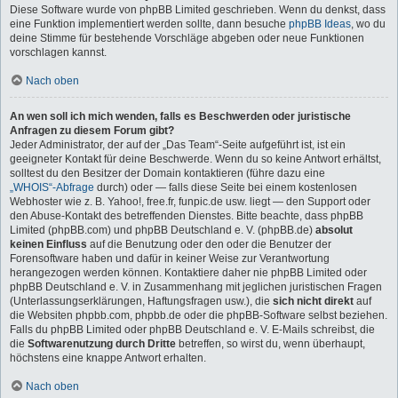
Diese Software wurde von phpBB Limited geschrieben. Wenn du denkst, dass
eine Funktion implementiert werden sollte, dann besuche
phpBB Ideas
, wo du
deine Stimme für bestehende Vorschläge abgeben oder neue Funktionen
vorschlagen kannst.
Nach oben
An wen soll ich mich wenden, falls es Beschwerden oder juristische
Anfragen zu diesem Forum gibt?
Jeder Administrator, der auf der „Das Team“-Seite aufgeführt ist, ist ein
geeigneter Kontakt für deine Beschwerde. Wenn du so keine Antwort erhältst,
solltest du den Besitzer der Domain kontaktieren (führe dazu eine
„WHOIS“-Abfrage
durch) oder — falls diese Seite bei einem kostenlosen
Webhoster wie z. B. Yahoo!, free.fr, funpic.de usw. liegt — den Support oder
den Abuse-Kontakt des betreffenden Dienstes. Bitte beachte, dass phpBB
Limited (phpBB.com) und phpBB Deutschland e. V. (phpBB.de)
absolut
keinen Einfluss
auf die Benutzung oder den oder die Benutzer der
Forensoftware haben und dafür in keiner Weise zur Verantwortung
herangezogen werden können. Kontaktiere daher nie phpBB Limited oder
phpBB Deutschland e. V. in Zusammenhang mit jeglichen juristischen Fragen
(Unterlassungserklärungen, Haftungsfragen usw.), die
sich nicht direkt
auf
die Websiten phpbb.com, phpbb.de oder die phpBB-Software selbst beziehen.
Falls du phpBB Limited oder phpBB Deutschland e. V. E-Mails schreibst, die
die
Softwarenutzung durch Dritte
betreffen, so wirst du, wenn überhaupt,
höchstens eine knappe Antwort erhalten.
Nach oben