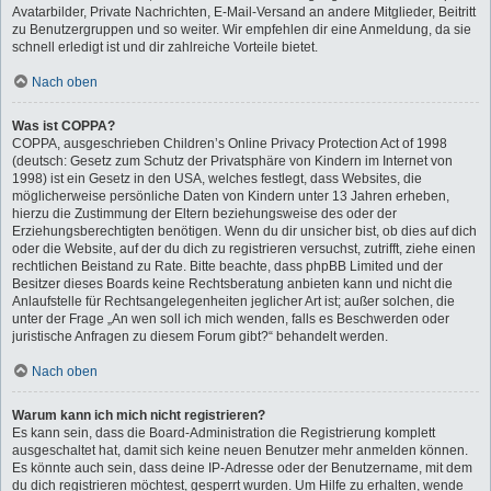
Avatarbilder, Private Nachrichten, E-Mail-Versand an andere Mitglieder, Beitritt
zu Benutzergruppen und so weiter. Wir empfehlen dir eine Anmeldung, da sie
schnell erledigt ist und dir zahlreiche Vorteile bietet.
Nach oben
Was ist COPPA?
COPPA, ausgeschrieben Children’s Online Privacy Protection Act of 1998
(deutsch: Gesetz zum Schutz der Privatsphäre von Kindern im Internet von
1998) ist ein Gesetz in den USA, welches festlegt, dass Websites, die
möglicherweise persönliche Daten von Kindern unter 13 Jahren erheben,
hierzu die Zustimmung der Eltern beziehungsweise des oder der
Erziehungsberechtigten benötigen. Wenn du dir unsicher bist, ob dies auf dich
oder die Website, auf der du dich zu registrieren versuchst, zutrifft, ziehe einen
rechtlichen Beistand zu Rate. Bitte beachte, dass phpBB Limited und der
Besitzer dieses Boards keine Rechtsberatung anbieten kann und nicht die
Anlaufstelle für Rechtsangelegenheiten jeglicher Art ist; außer solchen, die
unter der Frage „An wen soll ich mich wenden, falls es Beschwerden oder
juristische Anfragen zu diesem Forum gibt?“ behandelt werden.
Nach oben
Warum kann ich mich nicht registrieren?
Es kann sein, dass die Board-Administration die Registrierung komplett
ausgeschaltet hat, damit sich keine neuen Benutzer mehr anmelden können.
Es könnte auch sein, dass deine IP-Adresse oder der Benutzername, mit dem
du dich registrieren möchtest, gesperrt wurden. Um Hilfe zu erhalten, wende