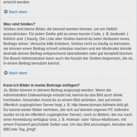
erreicht werden.
Nach oben
Was sind Smilies?
Smilies sind kleine Bilder, die benutzt werden können, um ein Gefühl
auszudrücken. Für jeden Smilie gibt es einen kurzen Code, z. B. bedeutet :)
fröhlich und :( traurig. Die Liste aller Smilies kannst du beim Verfassen eines
Beitrags sehen. Versuche bitte trotzdem, Smilies nicht zu häufig zu benutzen,
sie können einen Beitrag schnell unlesbar machen und ein Moderator könnte
deshalb deinen Beitrag entsprechend überarbeiten oder gar komplett löschen.
Die Board-Administration kann auch die Anzahl der Smilies begrenzen, die du
in einem Beitrag benutzen kannst.
Nach oben
Kann ich Bilder in meine Beiträge einfügen?
Ja, Bilder können in deinem Beitrag angezeigt werden. Wenn die
Administration Dateianhänge erlaubt hat, kannst du das Bild auch direkt
hochladen. Ansonsten musst du zu einem Bild verlinken, das auf einem
öffentlich zugänglichen Server liegt, z. B. http://www.domain.tld/mein-bild.gif.
Du kannst weder Bilder verlinken, die sich auf deinem eigenen PC befinden
(außer es ist ein öffentlich zugänglicher Server), noch zu Bildern, die nur nach
einer Anmeldung verfügbar sind, z. B. Hotmail- oder Yahoo-Mailboxen, mit
einem Passwort geschützte Seiten usw. Um das Bild anzuzeigen, benutze den
BBCode-Tag „[img]“.