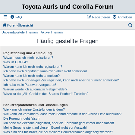
Toyota Auris und Corolla Forum
FAQ
Registrieren
Anmelden
S
Foren-Übersicht
Unbeantwortete Themen
Aktive Themen
u
Häufig gestellte Fragen
c
h
Registrierung und Anmeldung
e
Wozu muss ich mich registrieren?
Was ist COPPA?
Warum kann ich mich nicht registrieren?
Ich habe mich registriert, kann mich aber nicht anmelden!
Warum kann ich mich nicht anmelden?
Ich habe mich vor einiger Zeit registriert, kann mich aber nicht mehr anmelden?!
Ich habe mein Passwort vergessen!
Warum werde ich automatisch abgemeldet?
Wozu ist die „Alle Cookies des Boards löschen“-Funktion?
Benutzerpräferenzen und -einstellungen
Wie kann ich meine Einstellungen ändern?
Wie kann ich verhindern, dass mein Benutzername in der Online-Liste auftaucht?
Die Forenuhr geht falsch!
Ich habe die Zeitzone eingestellt, aber die Forenuhr geht immer noch falsch!
Meine Sprache steht auf diesem Board nicht zur Auswahl!
Was sind das für Bilder, die bei meinem Benutzernamen angezeigt werden?