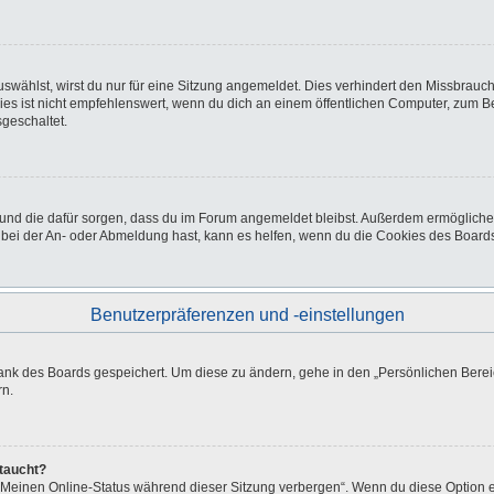
wählst, wirst du nur für eine Sitzung angemeldet. Dies verhindert den Missbrauc
ist nicht empfehlenswert, wenn du dich an einem öffentlichen Computer, zum Beisp
geschaltet.
at und die dafür sorgen, dass du im Forum angemeldet bleibst. Außerdem ermöglich
 bei der An- oder Abmeldung hast, kann es helfen, wenn du die Cookies des Boards
Benutzerpräferenzen und -einstellungen
bank des Boards gespeichert. Um diese zu ändern, gehe in den „Persönlichen Bereic
rn.
ftaucht?
 „Meinen Online-Status während dieser Sitzung verbergen“. Wenn du diese Option e