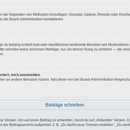
eine der folgenden vier Methoden hinzufügen: Gravatar, Galerie, Remote oder Hoch
u die Board-Administration kontaktieren.
e du bislang erstellt hast oder identifizieren bestimmte Benutzer wie Moderatore
 Bitte schreibe keine sinnlosen Beiträge, nur um deinen Rang zu erhöhen — die me
en.
fordert, mich anzumelden.
ichten an andere Benutzer nutzen, falls diese von der Board-Administration freig
Beiträge schreiben
licken. Um auf einen Beitrag zu antworten, musst du auf „Antworten“ klicken. Es k
der Beitragsansicht aufgelistet. Z. B. „Du darfst neue Themen erstellen“, „Du darf