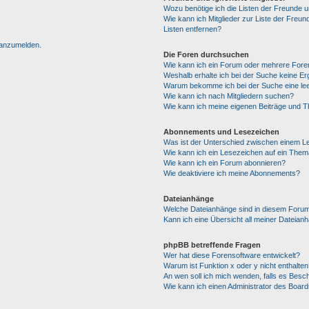
Wozu benötige ich die Listen der Freunde un
Wie kann ich Mitglieder zur Liste der Freun
Listen entfernen?
h anzumelden.
Die Foren durchsuchen
Wie kann ich ein Forum oder mehrere For
Weshalb erhalte ich bei der Suche keine E
Warum bekomme ich bei der Suche eine lee
Wie kann ich nach Mitgliedern suchen?
Wie kann ich meine eigenen Beiträge und 
Abonnements und Lesezeichen
Was ist der Unterschied zwischen einem 
Wie kann ich ein Lesezeichen auf ein The
Wie kann ich ein Forum abonnieren?
Wie deaktiviere ich meine Abonnements?
Dateianhänge
Welche Dateianhänge sind in diesem Forum
Kann ich eine Übersicht all meiner Dateian
phpBB betreffende Fragen
Wer hat diese Forensoftware entwickelt?
Warum ist Funktion x oder y nicht enthalten
An wen soll ich mich wenden, falls es Besc
Wie kann ich einen Administrator des Board