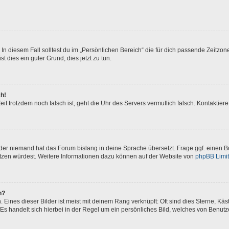
In diesem Fall solltest du im „Persönlichen Bereich“ die für dich passende Zeitzone 
t dies ein guter Grund, dies jetzt zu tun.
ch!
 Zeit trotzdem noch falsch ist, geht die Uhr des Servers vermutlich falsch. Kontakti
oder niemand hat das Forum bislang in deine Sprache übersetzt. Frage ggf. einen Bo
setzen würdest. Weitere Informationen dazu können auf der Website von
phpBB Limi
n?
Eines dieser Bilder ist meist mit deinem Rang verknüpft: Oft sind dies Sterne, Kä
Es handelt sich hierbei in der Regel um ein persönliches Bild, welches von Benutze