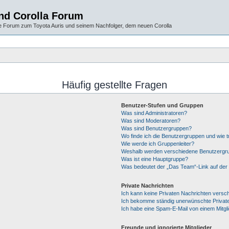
und Corolla Forum
 Forum zum Toyota Auris und seinem Nachfolger, dem neuen Corolla
Häufig gestellte Fragen
Benutzer-Stufen und Gruppen
Was sind Administratoren?
Was sind Moderatoren?
Was sind Benutzergruppen?
Wo finde ich die Benutzergruppen und wie tr
Wie werde ich Gruppenleiter?
Weshalb werden verschiedene Benutzergrup
Was ist eine Hauptgruppe?
Was bedeutet der „Das Team“-Link auf der 
Private Nachrichten
Ich kann keine Privaten Nachrichten versc
Ich bekomme ständig unerwünschte Private
Ich habe eine Spam-E-Mail von einem Mitgl
Freunde und ignorierte Mitglieder