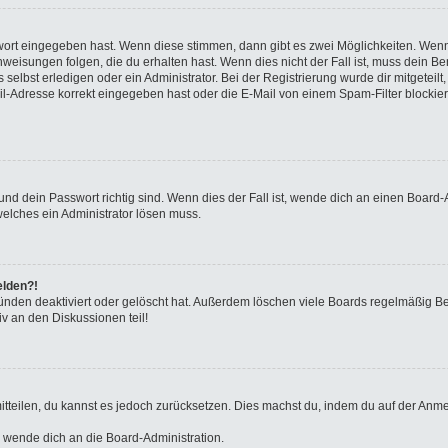
swort eingegeben hast. Wenn diese stimmen, dann gibt es zwei Möglichkeiten. We
eisungen folgen, die du erhalten hast. Wenn dies nicht der Fall ist, muss dein Ben
elbst erledigen oder ein Administrator. Bei der Registrierung wurde dir mitgeteilt, 
-Adresse korrekt eingegeben hast oder die E-Mail von einem Spam-Filter blockiert
nd dein Passwort richtig sind. Wenn dies der Fall ist, wende dich an einen Board-A
welches ein Administrator lösen muss.
elden?!
ünden deaktiviert oder gelöscht hat. Außerdem löschen viele Boards regelmäßig Ben
v an den Diskussionen teil!
 mitteilen, du kannst es jedoch zurücksetzen. Dies machst du, indem du auf der Anm
o wende dich an die Board-Administration.