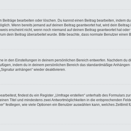
en Beiträge bearbeiten oder löschen. Du kannst einen Beitrag bearbeiten, indem du
möglich. Wenn bereits jemand auf deinen Beitrag geantwortet hat, wird dein Beitra
nweis erscheint nicht, wenn noch niemand auf deinen Beitrag geantwortet hat oder 
 warum dein Beitrag überarbeitet wurde. Bitte beachte, dass normale Benutzer einen
e in den Einstellungen in deinem persönlichen Bereich entwerfen. Nachdem du die 
nzufügen, indem du in deinem persönlichen Bereich das standardmäßige Anhängen d
 „Signatur anhängen“ wieder deaktivieren.
beitest, findest du ein Register „Umfrage erstellen“ unterhalb des Formulars zur 
t einen Titel und mindestens zwei Antwortmöglichkeiten in die entsprechenden Felde
r“ festlegen, wie viele Optionen ein Benutzer auswählen kann, welches Zeitlimit fü