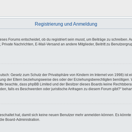
Registrierung und Anmeldung
es Forums entscheidet, ob du registriert sein musst, um Beiträge zu schreiben. Auf j
, Private Nachrichten, E-Mail-Versand an andere Mitglieder, Beitritt zu Benutzergr
utsch: Gesetz zum Schutz der Privatsphäre von Kindern im Internet von 1998) ist e
ng der Eltern beziehungsweise des oder der Erziehungsberechtigten benötigen. Wen
e. Bitte beachte, dass phpBB Limited und der Besitzer dieses Boards keine Rechtsbe
wenden, falls es Beschwerden oder juristische Anfragen zu diesem Forum gibt?“ beha
sgeschaltet hat, damit sich keine neuen Benutzer mehr anmelden können. Es könnte
die Board-Administration.