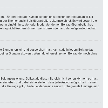
 das „Ändere Beitrag“-Symbol für den entsprechenden Beitrag anklickst;
g in der Themenansicht als überarbeitet gekennzeichnet. Es wird sowohl die
wenn ein Administrator oder Moderator deinen Beitrag überarbeitet hat.
 Beitrag nicht löschen können, wenn bereits jemand darauf geantwortet hat.
Signatur erstellt und gespeichert hast, kannst du in jedem Beitrag das
einer Signatur aktivierst. Wenn du einen einzelnen Beitrag dennoch ohne
Beitragserstellung. Solltest du diesen Bereich nicht sehen können, so hast
r eingeben und dabei sicherstellen, dass jede Antwortmöglichkeit in einer
r die Umfrage gilt (0 bedeutet dabei eine zeitlich unbegrenzte Umfrage) und