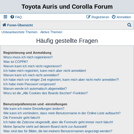
Toyota Auris und Corolla Forum
FAQ
Registrieren
Anmelden
S
Foren-Übersicht
Unbeantwortete Themen
Aktive Themen
u
Häufig gestellte Fragen
c
h
Registrierung und Anmeldung
e
Wozu muss ich mich registrieren?
Was ist COPPA?
Warum kann ich mich nicht registrieren?
Ich habe mich registriert, kann mich aber nicht anmelden!
Warum kann ich mich nicht anmelden?
Ich habe mich vor einiger Zeit registriert, kann mich aber nicht mehr anmelden?!
Ich habe mein Passwort vergessen!
Warum werde ich automatisch abgemeldet?
Wozu ist die „Alle Cookies des Boards löschen“-Funktion?
Benutzerpräferenzen und -einstellungen
Wie kann ich meine Einstellungen ändern?
Wie kann ich verhindern, dass mein Benutzername in der Online-Liste auftaucht?
Die Forenuhr geht falsch!
Ich habe die Zeitzone eingestellt, aber die Forenuhr geht immer noch falsch!
Meine Sprache steht auf diesem Board nicht zur Auswahl!
Was sind das für Bilder, die bei meinem Benutzernamen angezeigt werden?