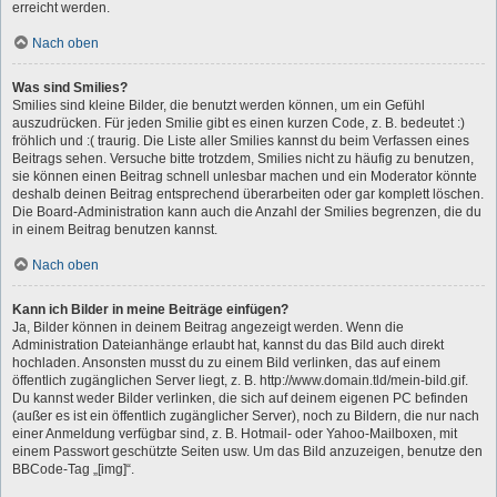
erreicht werden.
Nach oben
Was sind Smilies?
Smilies sind kleine Bilder, die benutzt werden können, um ein Gefühl
auszudrücken. Für jeden Smilie gibt es einen kurzen Code, z. B. bedeutet :)
fröhlich und :( traurig. Die Liste aller Smilies kannst du beim Verfassen eines
Beitrags sehen. Versuche bitte trotzdem, Smilies nicht zu häufig zu benutzen,
sie können einen Beitrag schnell unlesbar machen und ein Moderator könnte
deshalb deinen Beitrag entsprechend überarbeiten oder gar komplett löschen.
Die Board-Administration kann auch die Anzahl der Smilies begrenzen, die du
in einem Beitrag benutzen kannst.
Nach oben
Kann ich Bilder in meine Beiträge einfügen?
Ja, Bilder können in deinem Beitrag angezeigt werden. Wenn die
Administration Dateianhänge erlaubt hat, kannst du das Bild auch direkt
hochladen. Ansonsten musst du zu einem Bild verlinken, das auf einem
öffentlich zugänglichen Server liegt, z. B. http://www.domain.tld/mein-bild.gif.
Du kannst weder Bilder verlinken, die sich auf deinem eigenen PC befinden
(außer es ist ein öffentlich zugänglicher Server), noch zu Bildern, die nur nach
einer Anmeldung verfügbar sind, z. B. Hotmail- oder Yahoo-Mailboxen, mit
einem Passwort geschützte Seiten usw. Um das Bild anzuzeigen, benutze den
BBCode-Tag „[img]“.