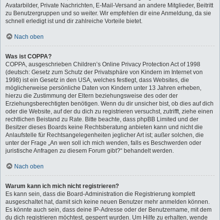
Avatarbilder, Private Nachrichten, E-Mail-Versand an andere Mitglieder, Beitritt
zu Benutzergruppen und so weiter. Wir empfehlen dir eine Anmeldung, da sie
schnell erledigt ist und dir zahlreiche Vorteile bietet.
Nach oben
Was ist COPPA?
COPPA, ausgeschrieben Children’s Online Privacy Protection Act of 1998
(deutsch: Gesetz zum Schutz der Privatsphäre von Kindern im Internet von
1998) ist ein Gesetz in den USA, welches festlegt, dass Websites, die
möglicherweise persönliche Daten von Kindern unter 13 Jahren erheben,
hierzu die Zustimmung der Eltern beziehungsweise des oder der
Erziehungsberechtigten benötigen. Wenn du dir unsicher bist, ob dies auf dich
oder die Website, auf der du dich zu registrieren versuchst, zutrifft, ziehe einen
rechtlichen Beistand zu Rate. Bitte beachte, dass phpBB Limited und der
Besitzer dieses Boards keine Rechtsberatung anbieten kann und nicht die
Anlaufstelle für Rechtsangelegenheiten jeglicher Art ist; außer solchen, die
unter der Frage „An wen soll ich mich wenden, falls es Beschwerden oder
juristische Anfragen zu diesem Forum gibt?“ behandelt werden.
Nach oben
Warum kann ich mich nicht registrieren?
Es kann sein, dass die Board-Administration die Registrierung komplett
ausgeschaltet hat, damit sich keine neuen Benutzer mehr anmelden können.
Es könnte auch sein, dass deine IP-Adresse oder der Benutzername, mit dem
du dich registrieren möchtest, gesperrt wurden. Um Hilfe zu erhalten, wende