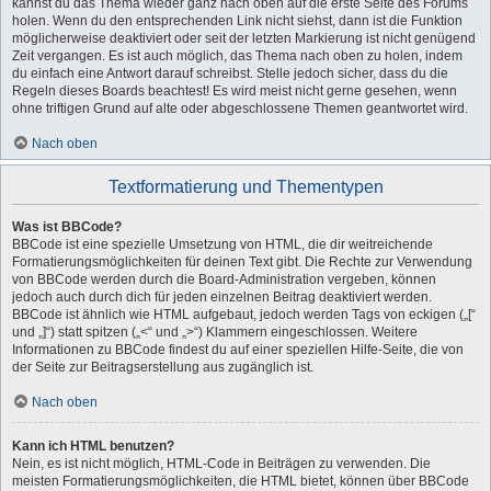
kannst du das Thema wieder ganz nach oben auf die erste Seite des Forums
holen. Wenn du den entsprechenden Link nicht siehst, dann ist die Funktion
möglicherweise deaktiviert oder seit der letzten Markierung ist nicht genügend
Zeit vergangen. Es ist auch möglich, das Thema nach oben zu holen, indem
du einfach eine Antwort darauf schreibst. Stelle jedoch sicher, dass du die
Regeln dieses Boards beachtest! Es wird meist nicht gerne gesehen, wenn
ohne triftigen Grund auf alte oder abgeschlossene Themen geantwortet wird.
Nach oben
Textformatierung und Thementypen
Was ist BBCode?
BBCode ist eine spezielle Umsetzung von HTML, die dir weitreichende
Formatierungsmöglichkeiten für deinen Text gibt. Die Rechte zur Verwendung
von BBCode werden durch die Board-Administration vergeben, können
jedoch auch durch dich für jeden einzelnen Beitrag deaktiviert werden.
BBCode ist ähnlich wie HTML aufgebaut, jedoch werden Tags von eckigen („[“
und „]“) statt spitzen („<“ und „>“) Klammern eingeschlossen. Weitere
Informationen zu BBCode findest du auf einer speziellen Hilfe-Seite, die von
der Seite zur Beitragserstellung aus zugänglich ist.
Nach oben
Kann ich HTML benutzen?
Nein, es ist nicht möglich, HTML-Code in Beiträgen zu verwenden. Die
meisten Formatierungsmöglichkeiten, die HTML bietet, können über BBCode