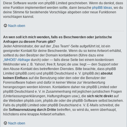
Diese Software wurde von phpBB Limited geschrieben. Wenn du denkst, dass
eine Funktion implementiert werden sollte, dann besuche
phpBB Ideas
, wo du
deine Stimme für bestehende Vorschläge abgeben oder neue Funktionen
vorschlagen kannst.
Nach oben
An wen soll ich mich wenden, falls es Beschwerden oder juristische
Anfragen zu diesem Forum gibt?
Jeder Administrator, der auf der „Das Team“-Seite aufgeführt ist, ist ein
geeigneter Kontakt für deine Beschwerde. Wenn du so keine Antwort erhältst,
solltest du den Besitzer der Domain kontaktieren (führe dazu eine
„WHOIS“-Abfrage
durch) oder — falls diese Seite bei einem kostenlosen
Webhoster wie z. B. Yahoo!, free.fr, funpic.de usw. liegt — den Support oder
den Abuse-Kontakt des betreffenden Dienstes. Bitte beachte, dass phpBB
Limited (phpBB.com) und phpBB Deutschland e. V. (phpBB.de)
absolut
keinen Einfluss
auf die Benutzung oder den oder die Benutzer der
Forensoftware haben und dafür in keiner Weise zur Verantwortung
herangezogen werden können. Kontaktiere daher nie phpBB Limited oder
phpBB Deutschland e. V. in Zusammenhang mit jeglichen juristischen Fragen
(Unterlassungserklärungen, Haftungsfragen usw.), die
sich nicht direkt
auf
die Websiten phpbb.com, phpbb.de oder die phpBB-Software selbst beziehen.
Falls du phpBB Limited oder phpBB Deutschland e. V. E-Mails schreibst, die
die
Softwarenutzung durch Dritte
betreffen, so wirst du, wenn überhaupt,
höchstens eine knappe Antwort erhalten.
Nach oben