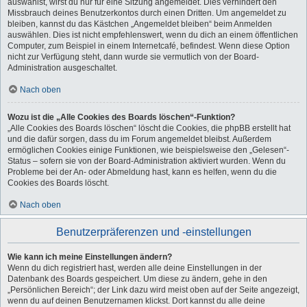
auswählst, wirst du nur für eine Sitzung angemeldet. Dies verhindert den
Missbrauch deines Benutzerkontos durch einen Dritten. Um angemeldet zu
bleiben, kannst du das Kästchen „Angemeldet bleiben“ beim Anmelden
auswählen. Dies ist nicht empfehlenswert, wenn du dich an einem öffentlichen
Computer, zum Beispiel in einem Internetcafé, befindest. Wenn diese Option
nicht zur Verfügung steht, dann wurde sie vermutlich von der Board-
Administration ausgeschaltet.
Nach oben
Wozu ist die „Alle Cookies des Boards löschen“-Funktion?
„Alle Cookies des Boards löschen“ löscht die Cookies, die phpBB erstellt hat
und die dafür sorgen, dass du im Forum angemeldet bleibst. Außerdem
ermöglichen Cookies einige Funktionen, wie beispielsweise den „Gelesen“-
Status – sofern sie von der Board-Administration aktiviert wurden. Wenn du
Probleme bei der An- oder Abmeldung hast, kann es helfen, wenn du die
Cookies des Boards löscht.
Nach oben
Benutzerpräferenzen und -einstellungen
Wie kann ich meine Einstellungen ändern?
Wenn du dich registriert hast, werden alle deine Einstellungen in der
Datenbank des Boards gespeichert. Um diese zu ändern, gehe in den
„Persönlichen Bereich“; der Link dazu wird meist oben auf der Seite angezeigt,
wenn du auf deinen Benutzernamen klickst. Dort kannst du alle deine