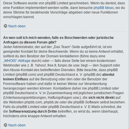
Diese Software wurde von phpBB Limited geschrieben. Wenn du denkst, dass
eine Funktion implementiert werden sollte, dann besuche
phpBB Ideas
, wo du
deine Stimme für bestehende Vorschläge abgeben oder neue Funktionen
vorschlagen kannst.
Nach oben
An wen soll ich mich wenden, falls es Beschwerden oder juristische
Anfragen zu diesem Forum gibt?
Jeder Administrator, der auf der „Das Team“-Seite aufgeführt ist, ist ein
geeigneter Kontakt für deine Beschwerde. Wenn du so keine Antwort erhältst,
solltest du den Besitzer der Domain kontaktieren (führe dazu eine
„WHOIS“-Abfrage
durch) oder — falls diese Seite bei einem kostenlosen
Webhoster wie z. B. Yahoo!, free.fr, funpic.de usw. liegt — den Support oder
den Abuse-Kontakt des betreffenden Dienstes. Bitte beachte, dass phpBB
Limited (phpBB.com) und phpBB Deutschland e. V. (phpBB.de)
absolut
keinen Einfluss
auf die Benutzung oder den oder die Benutzer der
Forensoftware haben und dafür in keiner Weise zur Verantwortung
herangezogen werden können. Kontaktiere daher nie phpBB Limited oder
phpBB Deutschland e. V. in Zusammenhang mit jeglichen juristischen Fragen
(Unterlassungserklärungen, Haftungsfragen usw.), die
sich nicht direkt
auf
die Websiten phpbb.com, phpbb.de oder die phpBB-Software selbst beziehen.
Falls du phpBB Limited oder phpBB Deutschland e. V. E-Mails schreibst, die
die
Softwarenutzung durch Dritte
betreffen, so wirst du, wenn überhaupt,
höchstens eine knappe Antwort erhalten.
Nach oben