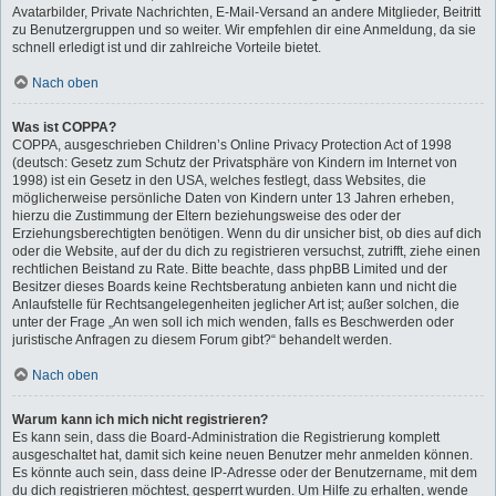
Avatarbilder, Private Nachrichten, E-Mail-Versand an andere Mitglieder, Beitritt
zu Benutzergruppen und so weiter. Wir empfehlen dir eine Anmeldung, da sie
schnell erledigt ist und dir zahlreiche Vorteile bietet.
Nach oben
Was ist COPPA?
COPPA, ausgeschrieben Children’s Online Privacy Protection Act of 1998
(deutsch: Gesetz zum Schutz der Privatsphäre von Kindern im Internet von
1998) ist ein Gesetz in den USA, welches festlegt, dass Websites, die
möglicherweise persönliche Daten von Kindern unter 13 Jahren erheben,
hierzu die Zustimmung der Eltern beziehungsweise des oder der
Erziehungsberechtigten benötigen. Wenn du dir unsicher bist, ob dies auf dich
oder die Website, auf der du dich zu registrieren versuchst, zutrifft, ziehe einen
rechtlichen Beistand zu Rate. Bitte beachte, dass phpBB Limited und der
Besitzer dieses Boards keine Rechtsberatung anbieten kann und nicht die
Anlaufstelle für Rechtsangelegenheiten jeglicher Art ist; außer solchen, die
unter der Frage „An wen soll ich mich wenden, falls es Beschwerden oder
juristische Anfragen zu diesem Forum gibt?“ behandelt werden.
Nach oben
Warum kann ich mich nicht registrieren?
Es kann sein, dass die Board-Administration die Registrierung komplett
ausgeschaltet hat, damit sich keine neuen Benutzer mehr anmelden können.
Es könnte auch sein, dass deine IP-Adresse oder der Benutzername, mit dem
du dich registrieren möchtest, gesperrt wurden. Um Hilfe zu erhalten, wende