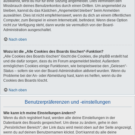
auswählst, wirst du nur für eine Sitzung angemeldet. Dies verhindert den
Missbrauch deines Benutzerkontos durch einen Dritten. Um angemeldet zu
bleiben, kannst du das Kästchen „Angemeldet bleiben“ beim Anmelden
auswählen. Dies ist nicht empfehlenswert, wenn du dich an einem öffentlichen
Computer, zum Beispiel in einem Internetcafé, befindest. Wenn diese Option
nicht zur Verfügung steht, dann wurde sie vermutlich von der Board-
Administration ausgeschaltet.
Nach oben
Wozu ist die „Alle Cookies des Boards löschen“-Funktion?
„Alle Cookies des Boards löschen“ löscht die Cookies, die phpBB erstellt hat
und die dafür sorgen, dass du im Forum angemeldet bleibst. Außerdem
ermöglichen Cookies einige Funktionen, wie beispielsweise den „Gelesen“-
Status – sofern sie von der Board-Administration aktiviert wurden. Wenn du
Probleme bei der An- oder Abmeldung hast, kann es helfen, wenn du die
Cookies des Boards löscht.
Nach oben
Benutzerpräferenzen und -einstellungen
Wie kann ich meine Einstellungen ändern?
Wenn du dich registriert hast, werden alle deine Einstellungen in der
Datenbank des Boards gespeichert. Um diese zu ändern, gehe in den
„Persönlichen Bereich“; der Link dazu wird meist oben auf der Seite angezeigt,
wenn du auf deinen Benutzernamen klickst. Dort kannst du alle deine