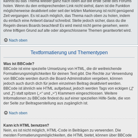
kannst du das Thema wieder ganz nach oben auf die erste Seite des Forums
holen. Wenn du den entsprechenden Link nicht siehst, dann ist die Funktion
möglicherweise deaktiviert oder seit der letzten Markierung ist nicht genügend
Zeit vergangen. Es ist auch möglich, das Thema nach oben zu holen, indem
du einfach eine Antwort darauf schreibst. Stelle jedoch sicher, dass du die
Regeln dieses Boards beachtest! Es wird meist nicht gerne gesehen, wenn
ohne triftigen Grund auf alte oder abgeschlossene Themen geantwortet wird.
Nach oben
Textformatierung und Thementypen
Was ist BBCode?
BBCode ist eine spezielle Umsetzung von HTML, die dir weitreichende
Formatierungsmöglichkeiten für deinen Text gibt. Die Rechte zur Verwendung
von BBCode werden durch die Board-Administration vergeben, können
jedoch auch durch dich für jeden einzelnen Beitrag deaktiviert werden.
BBCode ist ähnlich wie HTML aufgebaut, jedoch werden Tags von eckigen („[“
und „]“) statt spitzen („<“ und „>“) Klammern eingeschlossen. Weitere
Informationen zu BBCode findest du auf einer speziellen Hilfe-Seite, die von
der Seite zur Beitragserstellung aus zugänglich ist.
Nach oben
Kann ich HTML benutzen?
Nein, es ist nicht möglich, HTML-Code in Beiträgen zu verwenden. Die
meisten Formatierungsmöglichkeiten, die HTML bietet, können über BBCode