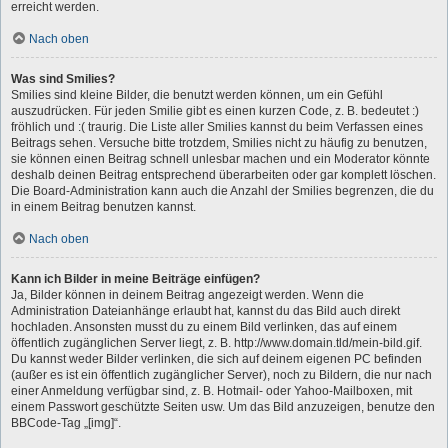
erreicht werden.
Nach oben
Was sind Smilies?
Smilies sind kleine Bilder, die benutzt werden können, um ein Gefühl
auszudrücken. Für jeden Smilie gibt es einen kurzen Code, z. B. bedeutet :)
fröhlich und :( traurig. Die Liste aller Smilies kannst du beim Verfassen eines
Beitrags sehen. Versuche bitte trotzdem, Smilies nicht zu häufig zu benutzen,
sie können einen Beitrag schnell unlesbar machen und ein Moderator könnte
deshalb deinen Beitrag entsprechend überarbeiten oder gar komplett löschen.
Die Board-Administration kann auch die Anzahl der Smilies begrenzen, die du
in einem Beitrag benutzen kannst.
Nach oben
Kann ich Bilder in meine Beiträge einfügen?
Ja, Bilder können in deinem Beitrag angezeigt werden. Wenn die
Administration Dateianhänge erlaubt hat, kannst du das Bild auch direkt
hochladen. Ansonsten musst du zu einem Bild verlinken, das auf einem
öffentlich zugänglichen Server liegt, z. B. http://www.domain.tld/mein-bild.gif.
Du kannst weder Bilder verlinken, die sich auf deinem eigenen PC befinden
(außer es ist ein öffentlich zugänglicher Server), noch zu Bildern, die nur nach
einer Anmeldung verfügbar sind, z. B. Hotmail- oder Yahoo-Mailboxen, mit
einem Passwort geschützte Seiten usw. Um das Bild anzuzeigen, benutze den
BBCode-Tag „[img]“.