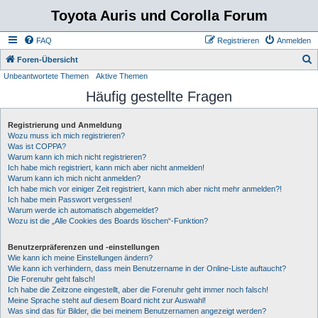
Toyota Auris und Corolla Forum
FAQ
Registrieren
Anmelden
S
Foren-Übersicht
Unbeantwortete Themen
Aktive Themen
u
Häufig gestellte Fragen
c
h
Registrierung und Anmeldung
e
Wozu muss ich mich registrieren?
Was ist COPPA?
Warum kann ich mich nicht registrieren?
Ich habe mich registriert, kann mich aber nicht anmelden!
Warum kann ich mich nicht anmelden?
Ich habe mich vor einiger Zeit registriert, kann mich aber nicht mehr anmelden?!
Ich habe mein Passwort vergessen!
Warum werde ich automatisch abgemeldet?
Wozu ist die „Alle Cookies des Boards löschen“-Funktion?
Benutzerpräferenzen und -einstellungen
Wie kann ich meine Einstellungen ändern?
Wie kann ich verhindern, dass mein Benutzername in der Online-Liste auftaucht?
Die Forenuhr geht falsch!
Ich habe die Zeitzone eingestellt, aber die Forenuhr geht immer noch falsch!
Meine Sprache steht auf diesem Board nicht zur Auswahl!
Was sind das für Bilder, die bei meinem Benutzernamen angezeigt werden?