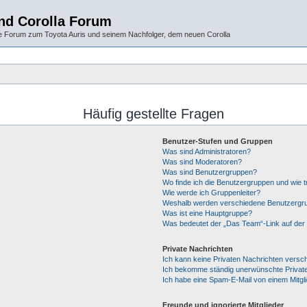
und Corolla Forum
 Forum zum Toyota Auris und seinem Nachfolger, dem neuen Corolla
Häufig gestellte Fragen
Benutzer-Stufen und Gruppen
Was sind Administratoren?
Was sind Moderatoren?
Was sind Benutzergruppen?
Wo finde ich die Benutzergruppen und wie tr
Wie werde ich Gruppenleiter?
Weshalb werden verschiedene Benutzergrup
Was ist eine Hauptgruppe?
Was bedeutet der „Das Team“-Link auf der 
Private Nachrichten
Ich kann keine Privaten Nachrichten versc
Ich bekomme ständig unerwünschte Private
Ich habe eine Spam-E-Mail von einem Mitgl
Freunde und ignorierte Mitglieder