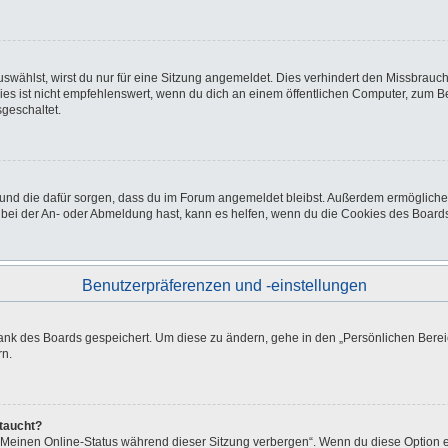
wählst, wirst du nur für eine Sitzung angemeldet. Dies verhindert den Missbrauc
ist nicht empfehlenswert, wenn du dich an einem öffentlichen Computer, zum Beisp
geschaltet.
at und die dafür sorgen, dass du im Forum angemeldet bleibst. Außerdem ermöglich
 bei der An- oder Abmeldung hast, kann es helfen, wenn du die Cookies des Boards
Benutzerpräferenzen und -einstellungen
bank des Boards gespeichert. Um diese zu ändern, gehe in den „Persönlichen Bereic
rn.
ftaucht?
 „Meinen Online-Status während dieser Sitzung verbergen“. Wenn du diese Option e