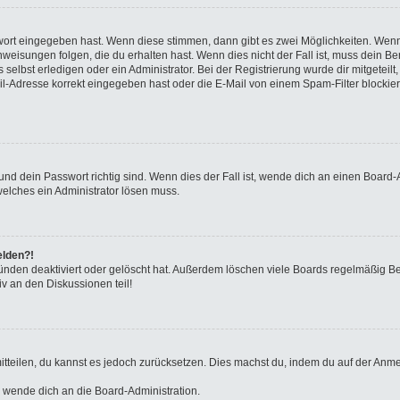
swort eingegeben hast. Wenn diese stimmen, dann gibt es zwei Möglichkeiten. We
eisungen folgen, die du erhalten hast. Wenn dies nicht der Fall ist, muss dein Ben
elbst erledigen oder ein Administrator. Bei der Registrierung wurde dir mitgeteilt, 
-Adresse korrekt eingegeben hast oder die E-Mail von einem Spam-Filter blockiert
nd dein Passwort richtig sind. Wenn dies der Fall ist, wende dich an einen Board-A
welches ein Administrator lösen muss.
elden?!
ünden deaktiviert oder gelöscht hat. Außerdem löschen viele Boards regelmäßig Ben
v an den Diskussionen teil!
 mitteilen, du kannst es jedoch zurücksetzen. Dies machst du, indem du auf der Anm
o wende dich an die Board-Administration.