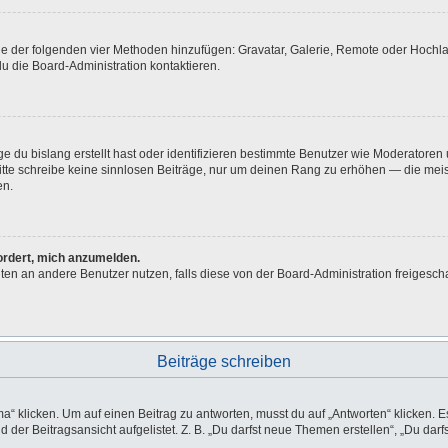
eine der folgenden vier Methoden hinzufügen: Gravatar, Galerie, Remote oder Hoch
u die Board-Administration kontaktieren.
e du bislang erstellt hast oder identifizieren bestimmte Benutzer wie Moderatore
 Bitte schreibe keine sinnlosen Beiträge, nur um deinen Rang zu erhöhen — die me
en.
fordert, mich anzumelden.
ichten an andere Benutzer nutzen, falls diese von der Board-Administration freig
Beiträge schreiben
licken. Um auf einen Beitrag zu antworten, musst du auf „Antworten“ klicken. Es k
der Beitragsansicht aufgelistet. Z. B. „Du darfst neue Themen erstellen“, „Du darf