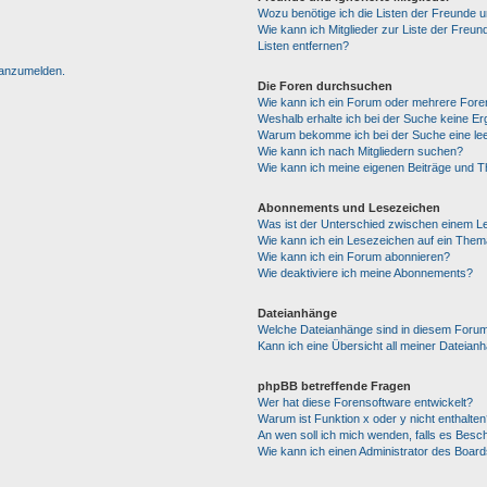
Wozu benötige ich die Listen der Freunde un
Wie kann ich Mitglieder zur Liste der Freun
Listen entfernen?
h anzumelden.
Die Foren durchsuchen
Wie kann ich ein Forum oder mehrere For
Weshalb erhalte ich bei der Suche keine E
Warum bekomme ich bei der Suche eine lee
Wie kann ich nach Mitgliedern suchen?
Wie kann ich meine eigenen Beiträge und 
Abonnements und Lesezeichen
Was ist der Unterschied zwischen einem 
Wie kann ich ein Lesezeichen auf ein The
Wie kann ich ein Forum abonnieren?
Wie deaktiviere ich meine Abonnements?
Dateianhänge
Welche Dateianhänge sind in diesem Forum
Kann ich eine Übersicht all meiner Dateian
phpBB betreffende Fragen
Wer hat diese Forensoftware entwickelt?
Warum ist Funktion x oder y nicht enthalten
An wen soll ich mich wenden, falls es Besc
Wie kann ich einen Administrator des Board