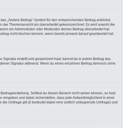
 das „Ändere Beitrag“-Symbol für den entsprechenden Beitrag anklickst;
g in der Themenansicht als überarbeitet gekennzeichnet. Es wird sowohl die
wenn ein Administrator oder Moderator deinen Beitrag überarbeitet hat.
 Beitrag nicht löschen können, wenn bereits jemand darauf geantwortet hat.
Signatur erstellt und gespeichert hast, kannst du in jedem Beitrag das
einer Signatur aktivierst. Wenn du einen einzelnen Beitrag dennoch ohne
Beitragserstellung. Solltest du diesen Bereich nicht sehen können, so hast
r eingeben und dabei sicherstellen, dass jede Antwortmöglichkeit in einer
r die Umfrage gilt (0 bedeutet dabei eine zeitlich unbegrenzte Umfrage) und