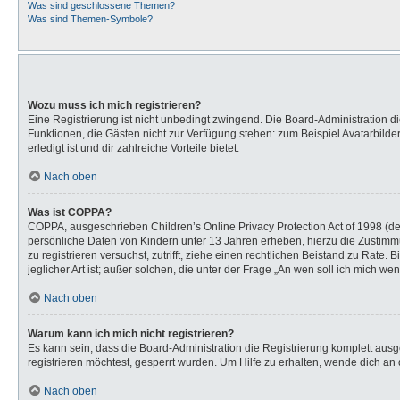
Was sind geschlossene Themen?
Was sind Themen-Symbole?
Wozu muss ich mich registrieren?
Eine Registrierung ist nicht unbedingt zwingend. Die Board-Administration dies
Funktionen, die Gästen nicht zur Verfügung stehen: zum Beispiel Avatarbilder
erledigt ist und dir zahlreiche Vorteile bietet.
Nach oben
Was ist COPPA?
COPPA, ausgeschrieben Children’s Online Privacy Protection Act of 1998 (de
persönliche Daten von Kindern unter 13 Jahren erheben, hierzu die Zustimmu
zu registrieren versuchst, zutrifft, ziehe einen rechtlichen Beistand zu Rat
jeglicher Art ist; außer solchen, die unter der Frage „An wen soll ich mich 
Nach oben
Warum kann ich mich nicht registrieren?
Es kann sein, dass die Board-Administration die Registrierung komplett au
registrieren möchtest, gesperrt wurden. Um Hilfe zu erhalten, wende dich an 
Nach oben