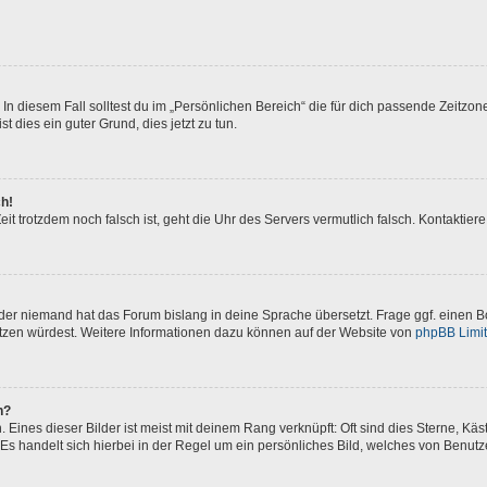
In diesem Fall solltest du im „Persönlichen Bereich“ die für dich passende Zeitzone 
t dies ein guter Grund, dies jetzt zu tun.
ch!
 Zeit trotzdem noch falsch ist, geht die Uhr des Servers vermutlich falsch. Kontakti
oder niemand hat das Forum bislang in deine Sprache übersetzt. Frage ggf. einen Bo
setzen würdest. Weitere Informationen dazu können auf der Website von
phpBB Limi
n?
Eines dieser Bilder ist meist mit deinem Rang verknüpft: Oft sind dies Sterne, Kä
Es handelt sich hierbei in der Regel um ein persönliches Bild, welches von Benutze