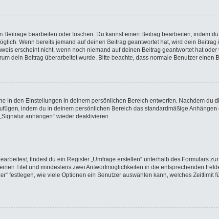
en Beiträge bearbeiten oder löschen. Du kannst einen Beitrag bearbeiten, indem du
möglich. Wenn bereits jemand auf deinen Beitrag geantwortet hat, wird dein Beitra
nweis erscheint nicht, wenn noch niemand auf deinen Beitrag geantwortet hat oder 
 warum dein Beitrag überarbeitet wurde. Bitte beachte, dass normale Benutzer einen
e in den Einstellungen in deinem persönlichen Bereich entwerfen. Nachdem du die 
nzufügen, indem du in deinem persönlichen Bereich das standardmäßige Anhängen d
 „Signatur anhängen“ wieder deaktivieren.
beitest, findest du ein Register „Umfrage erstellen“ unterhalb des Formulars zur 
t einen Titel und mindestens zwei Antwortmöglichkeiten in die entsprechenden Felde
r“ festlegen, wie viele Optionen ein Benutzer auswählen kann, welches Zeitlimit fü