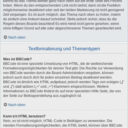
kannst du das Thema wieder ganz nach oben auf die erste Seite des Forums
holen. Wenn du den entsprechenden Link nicht siehst, dann ist die Funktion
möglicherweise deaktiviert oder seit der letzten Markierung ist nicht genügend
Zeit vergangen. Es ist auch möglich, das Thema nach oben zu holen, indem
du einfach eine Antwort darauf schreibst. Stelle jedoch sicher, dass du die
Regeln dieses Boards beachtest! Es wird meist nicht gerne gesehen, wenn
ohne triftigen Grund auf alte oder abgeschlossene Themen geantwortet wird.
Nach oben
Textformatierung und Thementypen
Was ist BBCode?
BBCode ist eine spezielle Umsetzung von HTML, die dir weitreichende
Formatierungsmöglichkeiten für deinen Text gibt. Die Rechte zur Verwendung
von BBCode werden durch die Board-Administration vergeben, können
jedoch auch durch dich für jeden einzelnen Beitrag deaktiviert werden.
BBCode ist ähnlich wie HTML aufgebaut, jedoch werden Tags von eckigen („[“
und „]“) statt spitzen („<“ und „>“) Klammern eingeschlossen. Weitere
Informationen zu BBCode findest du auf einer speziellen Hilfe-Seite, die von
der Seite zur Beitragserstellung aus zugänglich ist.
Nach oben
Kann ich HTML benutzen?
Nein, es ist nicht möglich, HTML-Code in Beiträgen zu verwenden. Die
meisten Formatierungsmöglichkeiten, die HTML bietet, können über BBCode