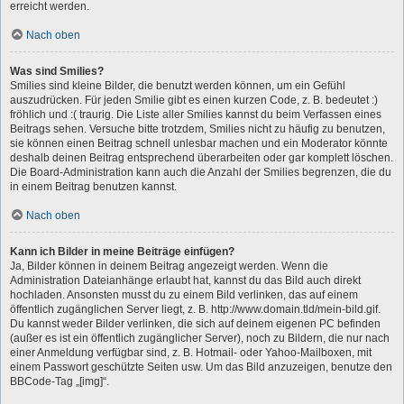
erreicht werden.
Nach oben
Was sind Smilies?
Smilies sind kleine Bilder, die benutzt werden können, um ein Gefühl
auszudrücken. Für jeden Smilie gibt es einen kurzen Code, z. B. bedeutet :)
fröhlich und :( traurig. Die Liste aller Smilies kannst du beim Verfassen eines
Beitrags sehen. Versuche bitte trotzdem, Smilies nicht zu häufig zu benutzen,
sie können einen Beitrag schnell unlesbar machen und ein Moderator könnte
deshalb deinen Beitrag entsprechend überarbeiten oder gar komplett löschen.
Die Board-Administration kann auch die Anzahl der Smilies begrenzen, die du
in einem Beitrag benutzen kannst.
Nach oben
Kann ich Bilder in meine Beiträge einfügen?
Ja, Bilder können in deinem Beitrag angezeigt werden. Wenn die
Administration Dateianhänge erlaubt hat, kannst du das Bild auch direkt
hochladen. Ansonsten musst du zu einem Bild verlinken, das auf einem
öffentlich zugänglichen Server liegt, z. B. http://www.domain.tld/mein-bild.gif.
Du kannst weder Bilder verlinken, die sich auf deinem eigenen PC befinden
(außer es ist ein öffentlich zugänglicher Server), noch zu Bildern, die nur nach
einer Anmeldung verfügbar sind, z. B. Hotmail- oder Yahoo-Mailboxen, mit
einem Passwort geschützte Seiten usw. Um das Bild anzuzeigen, benutze den
BBCode-Tag „[img]“.