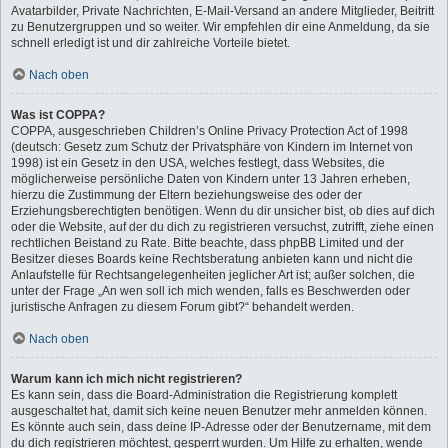
Avatarbilder, Private Nachrichten, E-Mail-Versand an andere Mitglieder, Beitritt
zu Benutzergruppen und so weiter. Wir empfehlen dir eine Anmeldung, da sie
schnell erledigt ist und dir zahlreiche Vorteile bietet.
Nach oben
Was ist COPPA?
COPPA, ausgeschrieben Children’s Online Privacy Protection Act of 1998
(deutsch: Gesetz zum Schutz der Privatsphäre von Kindern im Internet von
1998) ist ein Gesetz in den USA, welches festlegt, dass Websites, die
möglicherweise persönliche Daten von Kindern unter 13 Jahren erheben,
hierzu die Zustimmung der Eltern beziehungsweise des oder der
Erziehungsberechtigten benötigen. Wenn du dir unsicher bist, ob dies auf dich
oder die Website, auf der du dich zu registrieren versuchst, zutrifft, ziehe einen
rechtlichen Beistand zu Rate. Bitte beachte, dass phpBB Limited und der
Besitzer dieses Boards keine Rechtsberatung anbieten kann und nicht die
Anlaufstelle für Rechtsangelegenheiten jeglicher Art ist; außer solchen, die
unter der Frage „An wen soll ich mich wenden, falls es Beschwerden oder
juristische Anfragen zu diesem Forum gibt?“ behandelt werden.
Nach oben
Warum kann ich mich nicht registrieren?
Es kann sein, dass die Board-Administration die Registrierung komplett
ausgeschaltet hat, damit sich keine neuen Benutzer mehr anmelden können.
Es könnte auch sein, dass deine IP-Adresse oder der Benutzername, mit dem
du dich registrieren möchtest, gesperrt wurden. Um Hilfe zu erhalten, wende