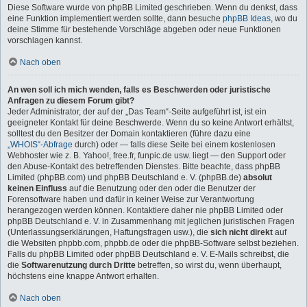
Diese Software wurde von phpBB Limited geschrieben. Wenn du denkst, dass
eine Funktion implementiert werden sollte, dann besuche
phpBB Ideas
, wo du
deine Stimme für bestehende Vorschläge abgeben oder neue Funktionen
vorschlagen kannst.
Nach oben
An wen soll ich mich wenden, falls es Beschwerden oder juristische
Anfragen zu diesem Forum gibt?
Jeder Administrator, der auf der „Das Team“-Seite aufgeführt ist, ist ein
geeigneter Kontakt für deine Beschwerde. Wenn du so keine Antwort erhältst,
solltest du den Besitzer der Domain kontaktieren (führe dazu eine
„WHOIS“-Abfrage
durch) oder — falls diese Seite bei einem kostenlosen
Webhoster wie z. B. Yahoo!, free.fr, funpic.de usw. liegt — den Support oder
den Abuse-Kontakt des betreffenden Dienstes. Bitte beachte, dass phpBB
Limited (phpBB.com) und phpBB Deutschland e. V. (phpBB.de)
absolut
keinen Einfluss
auf die Benutzung oder den oder die Benutzer der
Forensoftware haben und dafür in keiner Weise zur Verantwortung
herangezogen werden können. Kontaktiere daher nie phpBB Limited oder
phpBB Deutschland e. V. in Zusammenhang mit jeglichen juristischen Fragen
(Unterlassungserklärungen, Haftungsfragen usw.), die
sich nicht direkt
auf
die Websiten phpbb.com, phpbb.de oder die phpBB-Software selbst beziehen.
Falls du phpBB Limited oder phpBB Deutschland e. V. E-Mails schreibst, die
die
Softwarenutzung durch Dritte
betreffen, so wirst du, wenn überhaupt,
höchstens eine knappe Antwort erhalten.
Nach oben