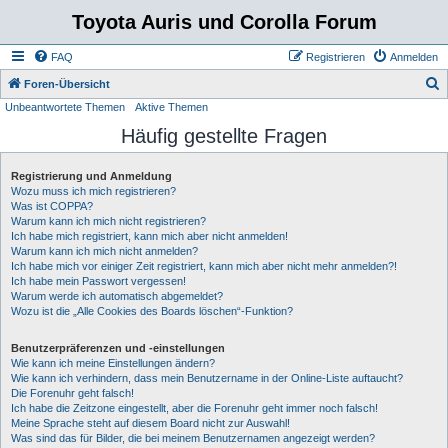
Toyota Auris und Corolla Forum
FAQ
Registrieren
Anmelden
S
Foren-Übersicht
Unbeantwortete Themen
Aktive Themen
u
Häufig gestellte Fragen
c
h
Registrierung und Anmeldung
e
Wozu muss ich mich registrieren?
Was ist COPPA?
Warum kann ich mich nicht registrieren?
Ich habe mich registriert, kann mich aber nicht anmelden!
Warum kann ich mich nicht anmelden?
Ich habe mich vor einiger Zeit registriert, kann mich aber nicht mehr anmelden?!
Ich habe mein Passwort vergessen!
Warum werde ich automatisch abgemeldet?
Wozu ist die „Alle Cookies des Boards löschen“-Funktion?
Benutzerpräferenzen und -einstellungen
Wie kann ich meine Einstellungen ändern?
Wie kann ich verhindern, dass mein Benutzername in der Online-Liste auftaucht?
Die Forenuhr geht falsch!
Ich habe die Zeitzone eingestellt, aber die Forenuhr geht immer noch falsch!
Meine Sprache steht auf diesem Board nicht zur Auswahl!
Was sind das für Bilder, die bei meinem Benutzernamen angezeigt werden?