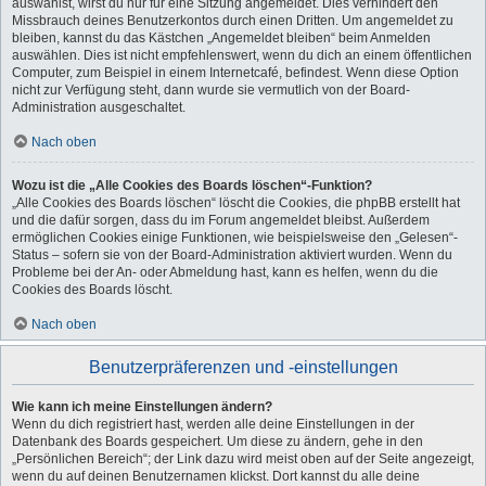
auswählst, wirst du nur für eine Sitzung angemeldet. Dies verhindert den
Missbrauch deines Benutzerkontos durch einen Dritten. Um angemeldet zu
bleiben, kannst du das Kästchen „Angemeldet bleiben“ beim Anmelden
auswählen. Dies ist nicht empfehlenswert, wenn du dich an einem öffentlichen
Computer, zum Beispiel in einem Internetcafé, befindest. Wenn diese Option
nicht zur Verfügung steht, dann wurde sie vermutlich von der Board-
Administration ausgeschaltet.
Nach oben
Wozu ist die „Alle Cookies des Boards löschen“-Funktion?
„Alle Cookies des Boards löschen“ löscht die Cookies, die phpBB erstellt hat
und die dafür sorgen, dass du im Forum angemeldet bleibst. Außerdem
ermöglichen Cookies einige Funktionen, wie beispielsweise den „Gelesen“-
Status – sofern sie von der Board-Administration aktiviert wurden. Wenn du
Probleme bei der An- oder Abmeldung hast, kann es helfen, wenn du die
Cookies des Boards löscht.
Nach oben
Benutzerpräferenzen und -einstellungen
Wie kann ich meine Einstellungen ändern?
Wenn du dich registriert hast, werden alle deine Einstellungen in der
Datenbank des Boards gespeichert. Um diese zu ändern, gehe in den
„Persönlichen Bereich“; der Link dazu wird meist oben auf der Seite angezeigt,
wenn du auf deinen Benutzernamen klickst. Dort kannst du alle deine