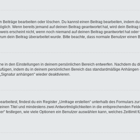
en Beiträge bearbeiten oder löschen. Du kannst einen Beitrag bearbeiten, indem du
möglich. Wenn bereits jemand auf deinen Beitrag geantwortet hat, wird dein Beitra
nweis erscheint nicht, wenn noch niemand auf deinen Beitrag geantwortet hat oder 
 warum dein Beitrag überarbeitet wurde. Bitte beachte, dass normale Benutzer einen
e in den Einstellungen in deinem persönlichen Bereich entwerfen. Nachdem du die 
nzufügen, indem du in deinem persönlichen Bereich das standardmäßige Anhängen d
 „Signatur anhängen“ wieder deaktivieren.
beitest, findest du ein Register „Umfrage erstellen“ unterhalb des Formulars zur 
t einen Titel und mindestens zwei Antwortmöglichkeiten in die entsprechenden Felde
r“ festlegen, wie viele Optionen ein Benutzer auswählen kann, welches Zeitlimit fü