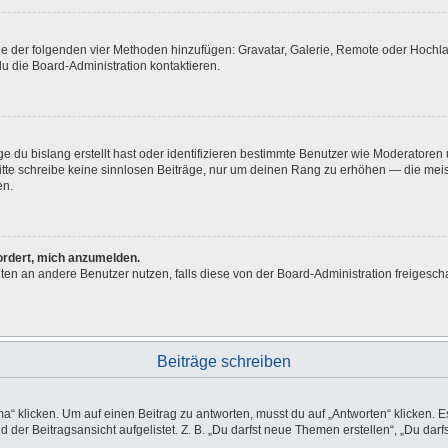
eine der folgenden vier Methoden hinzufügen: Gravatar, Galerie, Remote oder Hoch
u die Board-Administration kontaktieren.
e du bislang erstellt hast oder identifizieren bestimmte Benutzer wie Moderatore
 Bitte schreibe keine sinnlosen Beiträge, nur um deinen Rang zu erhöhen — die me
en.
fordert, mich anzumelden.
ichten an andere Benutzer nutzen, falls diese von der Board-Administration freig
Beiträge schreiben
licken. Um auf einen Beitrag zu antworten, musst du auf „Antworten“ klicken. Es k
der Beitragsansicht aufgelistet. Z. B. „Du darfst neue Themen erstellen“, „Du darf