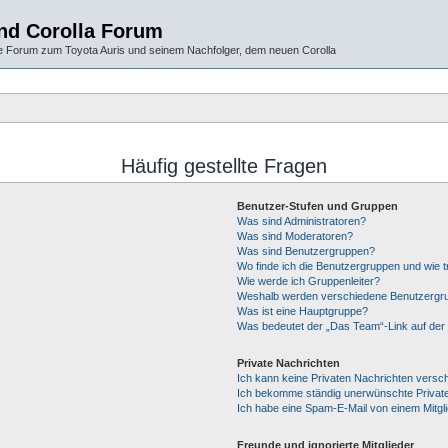
und Corolla Forum
 Forum zum Toyota Auris und seinem Nachfolger, dem neuen Corolla
Häufig gestellte Fragen
Benutzer-Stufen und Gruppen
Was sind Administratoren?
Was sind Moderatoren?
Was sind Benutzergruppen?
Wo finde ich die Benutzergruppen und wie tr
Wie werde ich Gruppenleiter?
Weshalb werden verschiedene Benutzergrup
Was ist eine Hauptgruppe?
Was bedeutet der „Das Team“-Link auf der 
Private Nachrichten
Ich kann keine Privaten Nachrichten versc
Ich bekomme ständig unerwünschte Private
Ich habe eine Spam-E-Mail von einem Mitgl
Freunde und ignorierte Mitglieder