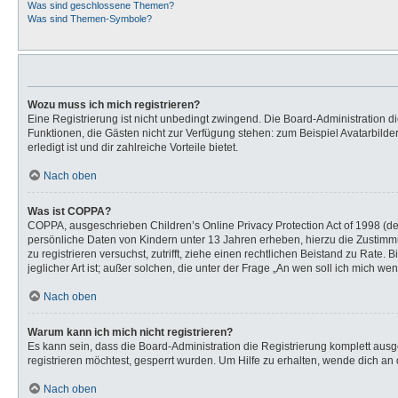
Was sind geschlossene Themen?
Was sind Themen-Symbole?
Wozu muss ich mich registrieren?
Eine Registrierung ist nicht unbedingt zwingend. Die Board-Administration dies
Funktionen, die Gästen nicht zur Verfügung stehen: zum Beispiel Avatarbilder
erledigt ist und dir zahlreiche Vorteile bietet.
Nach oben
Was ist COPPA?
COPPA, ausgeschrieben Children’s Online Privacy Protection Act of 1998 (de
persönliche Daten von Kindern unter 13 Jahren erheben, hierzu die Zustimmu
zu registrieren versuchst, zutrifft, ziehe einen rechtlichen Beistand zu Rat
jeglicher Art ist; außer solchen, die unter der Frage „An wen soll ich mich 
Nach oben
Warum kann ich mich nicht registrieren?
Es kann sein, dass die Board-Administration die Registrierung komplett au
registrieren möchtest, gesperrt wurden. Um Hilfe zu erhalten, wende dich an 
Nach oben