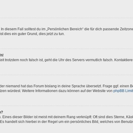
In diesem Fall solltest du im „Persönlichen Bereich“ die für dich passende Zeitzone 
t dies ein guter Grund, dies jetzt zu tun.
ch!
 Zeit trotzdem noch falsch ist, geht die Uhr des Servers vermutlich falsch. Kontakti
oder niemand hat das Forum bislang in deine Sprache übersetzt. Frage ggf. einen Bo
setzen würdest. Weitere Informationen dazu können auf der Website von
phpBB Limi
n?
Eines dieser Bilder ist meist mit deinem Rang verknüpft: Oft sind dies Sterne, Kä
Es handelt sich hierbei in der Regel um ein persönliches Bild, welches von Benutze