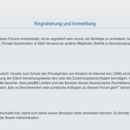
Registrierung und Anmeldung
es Forums entscheidet, ob du registriert sein musst, um Beiträge zu schreiben. Auf j
, Private Nachrichten, E-Mail-Versand an andere Mitglieder, Beitritt zu Benutzergr
utsch: Gesetz zum Schutz der Privatsphäre von Kindern im Internet von 1998) ist e
ng der Eltern beziehungsweise des oder der Erziehungsberechtigten benötigen. Wen
e. Bitte beachte, dass phpBB Limited und der Besitzer dieses Boards keine Rechtsbe
wenden, falls es Beschwerden oder juristische Anfragen zu diesem Forum gibt?“ beha
sgeschaltet hat, damit sich keine neuen Benutzer mehr anmelden können. Es könnte
die Board-Administration.