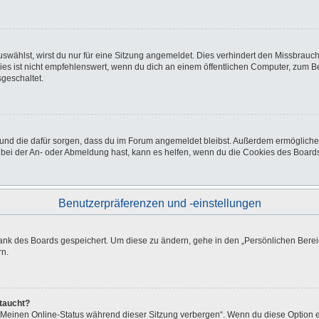
wählst, wirst du nur für eine Sitzung angemeldet. Dies verhindert den Missbrauc
ist nicht empfehlenswert, wenn du dich an einem öffentlichen Computer, zum Beisp
geschaltet.
at und die dafür sorgen, dass du im Forum angemeldet bleibst. Außerdem ermöglich
 bei der An- oder Abmeldung hast, kann es helfen, wenn du die Cookies des Boards
Benutzerpräferenzen und -einstellungen
bank des Boards gespeichert. Um diese zu ändern, gehe in den „Persönlichen Bereic
rn.
ftaucht?
 „Meinen Online-Status während dieser Sitzung verbergen“. Wenn du diese Option e