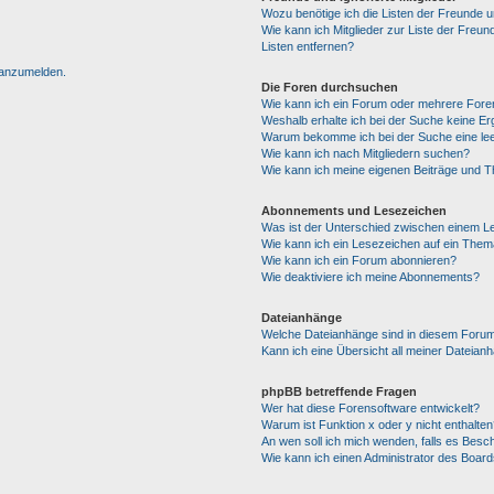
Wozu benötige ich die Listen der Freunde un
Wie kann ich Mitglieder zur Liste der Freun
Listen entfernen?
h anzumelden.
Die Foren durchsuchen
Wie kann ich ein Forum oder mehrere For
Weshalb erhalte ich bei der Suche keine E
Warum bekomme ich bei der Suche eine lee
Wie kann ich nach Mitgliedern suchen?
Wie kann ich meine eigenen Beiträge und 
Abonnements und Lesezeichen
Was ist der Unterschied zwischen einem 
Wie kann ich ein Lesezeichen auf ein The
Wie kann ich ein Forum abonnieren?
Wie deaktiviere ich meine Abonnements?
Dateianhänge
Welche Dateianhänge sind in diesem Forum
Kann ich eine Übersicht all meiner Dateian
phpBB betreffende Fragen
Wer hat diese Forensoftware entwickelt?
Warum ist Funktion x oder y nicht enthalten
An wen soll ich mich wenden, falls es Besc
Wie kann ich einen Administrator des Board