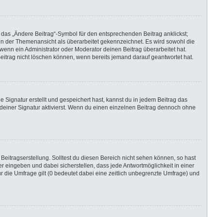
 das „Ändere Beitrag“-Symbol für den entsprechenden Beitrag anklickst;
g in der Themenansicht als überarbeitet gekennzeichnet. Es wird sowohl die
wenn ein Administrator oder Moderator deinen Beitrag überarbeitet hat.
 Beitrag nicht löschen können, wenn bereits jemand darauf geantwortet hat.
Signatur erstellt und gespeichert hast, kannst du in jedem Beitrag das
einer Signatur aktivierst. Wenn du einen einzelnen Beitrag dennoch ohne
Beitragserstellung. Solltest du diesen Bereich nicht sehen können, so hast
r eingeben und dabei sicherstellen, dass jede Antwortmöglichkeit in einer
r die Umfrage gilt (0 bedeutet dabei eine zeitlich unbegrenzte Umfrage) und