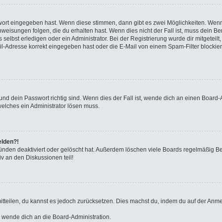
swort eingegeben hast. Wenn diese stimmen, dann gibt es zwei Möglichkeiten. We
eisungen folgen, die du erhalten hast. Wenn dies nicht der Fall ist, muss dein Ben
elbst erledigen oder ein Administrator. Bei der Registrierung wurde dir mitgeteilt, 
-Adresse korrekt eingegeben hast oder die E-Mail von einem Spam-Filter blockiert
nd dein Passwort richtig sind. Wenn dies der Fall ist, wende dich an einen Board-A
welches ein Administrator lösen muss.
elden?!
ünden deaktiviert oder gelöscht hat. Außerdem löschen viele Boards regelmäßig Ben
v an den Diskussionen teil!
 mitteilen, du kannst es jedoch zurücksetzen. Dies machst du, indem du auf der Anm
o wende dich an die Board-Administration.