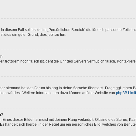
In diesem Fall solltest du im „Persönlichen Bereich“ die für dich passende Zeitzone 
t dies ein guter Grund, dies jetzt zu tun.
ch!
 Zeit trotzdem noch falsch ist, geht die Uhr des Servers vermutlich falsch. Kontakti
oder niemand hat das Forum bislang in deine Sprache übersetzt. Frage ggf. einen Bo
setzen würdest. Weitere Informationen dazu können auf der Website von
phpBB Limi
n?
Eines dieser Bilder ist meist mit deinem Rang verknüpft: Oft sind dies Sterne, Kä
Es handelt sich hierbei in der Regel um ein persönliches Bild, welches von Benutze