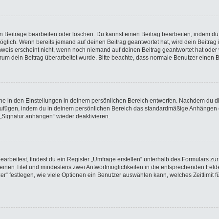
en Beiträge bearbeiten oder löschen. Du kannst einen Beitrag bearbeiten, indem du
möglich. Wenn bereits jemand auf deinen Beitrag geantwortet hat, wird dein Beitra
nweis erscheint nicht, wenn noch niemand auf deinen Beitrag geantwortet hat oder 
 warum dein Beitrag überarbeitet wurde. Bitte beachte, dass normale Benutzer einen
e in den Einstellungen in deinem persönlichen Bereich entwerfen. Nachdem du die 
nzufügen, indem du in deinem persönlichen Bereich das standardmäßige Anhängen d
 „Signatur anhängen“ wieder deaktivieren.
beitest, findest du ein Register „Umfrage erstellen“ unterhalb des Formulars zur 
t einen Titel und mindestens zwei Antwortmöglichkeiten in die entsprechenden Felde
r“ festlegen, wie viele Optionen ein Benutzer auswählen kann, welches Zeitlimit fü