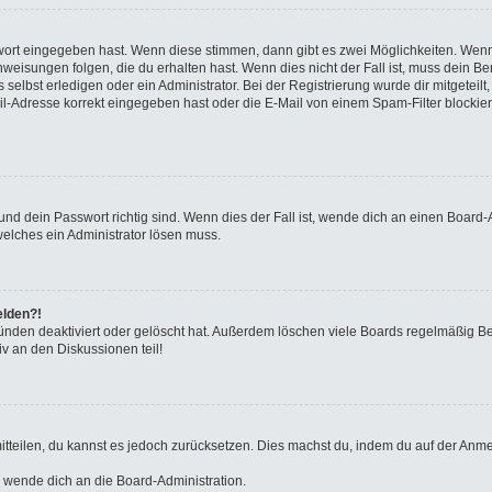
swort eingegeben hast. Wenn diese stimmen, dann gibt es zwei Möglichkeiten. We
eisungen folgen, die du erhalten hast. Wenn dies nicht der Fall ist, muss dein Ben
elbst erledigen oder ein Administrator. Bei der Registrierung wurde dir mitgeteilt, 
-Adresse korrekt eingegeben hast oder die E-Mail von einem Spam-Filter blockiert
nd dein Passwort richtig sind. Wenn dies der Fall ist, wende dich an einen Board-A
welches ein Administrator lösen muss.
elden?!
ünden deaktiviert oder gelöscht hat. Außerdem löschen viele Boards regelmäßig Ben
v an den Diskussionen teil!
 mitteilen, du kannst es jedoch zurücksetzen. Dies machst du, indem du auf der Anm
o wende dich an die Board-Administration.