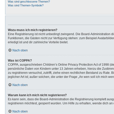
Was sind geschlossene Themen?
Was sind Themen-Symbole?
Wozu muss ich mich registrieren?
Eine Registrierung ist nicht unbedingt zwingend. Die Board-Administration dies
Funktionen, die Gästen nicht zur Verfügung stehen: zum Beispiel Avatarbilder
erledigt ist und dir zahlreiche Vorteile bietet.
Nach oben
Was ist COPPA?
COPPA, ausgeschrieben Children’s Online Privacy Protection Act of 1998 (de
persönliche Daten von Kindern unter 13 Jahren erheben, hierzu die Zustimmu
zu registrieren versuchst, zutrifft, ziehe einen rechtlichen Beistand zu Rat
jeglicher Art ist; außer solchen, die unter der Frage „An wen soll ich mich 
Nach oben
Warum kann ich mich nicht registrieren?
Es kann sein, dass die Board-Administration die Registrierung komplett au
registrieren möchtest, gesperrt wurden. Um Hilfe zu erhalten, wende dich an 
Nach oben