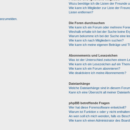
Wozu benötige ich die Listen der Freunde un
Wie kann ich Mitglieder zur Liste der Freun
Listen entfernen?
h anzumelden.
Die Foren durchsuchen
Wie kann ich ein Forum oder mehrere For
Weshalb erhalte ich bei der Suche keine E
Warum bekomme ich bei der Suche eine lee
Wie kann ich nach Mitgliedern suchen?
Wie kann ich meine eigenen Beiträge und 
Abonnements und Lesezeichen
Was ist der Unterschied zwischen einem 
Wie kann ich ein Lesezeichen auf ein The
Wie kann ich ein Forum abonnieren?
Wie deaktiviere ich meine Abonnements?
Dateianhänge
Welche Dateianhänge sind in diesem Forum
Kann ich eine Übersicht all meiner Dateian
phpBB betreffende Fragen
Wer hat diese Forensoftware entwickelt?
Warum ist Funktion x oder y nicht enthalten
An wen soll ich mich wenden, falls es Besc
Wie kann ich einen Administrator des Board