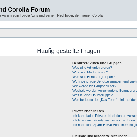
und Corolla Forum
 Forum zum Toyota Auris und seinem Nachfolger, dem neuen Corolla
Häufig gestellte Fragen
Benutzer-Stufen und Gruppen
Was sind Administratoren?
Was sind Moderatoren?
Was sind Benutzergruppen?
Wo finde ich die Benutzergruppen und wie tr
Wie werde ich Gruppenleiter?
Weshalb werden verschiedene Benutzergrup
Was ist eine Hauptgruppe?
Was bedeutet der „Das Team“-Link auf der 
Private Nachrichten
Ich kann keine Privaten Nachrichten versc
Ich bekomme ständig unerwünschte Private
Ich habe eine Spam-E-Mail von einem Mitgl
Freunde und ignorierte Mitglieder