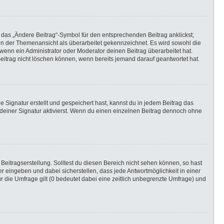
 das „Ändere Beitrag“-Symbol für den entsprechenden Beitrag anklickst;
g in der Themenansicht als überarbeitet gekennzeichnet. Es wird sowohl die
wenn ein Administrator oder Moderator deinen Beitrag überarbeitet hat.
 Beitrag nicht löschen können, wenn bereits jemand darauf geantwortet hat.
Signatur erstellt und gespeichert hast, kannst du in jedem Beitrag das
einer Signatur aktivierst. Wenn du einen einzelnen Beitrag dennoch ohne
Beitragserstellung. Solltest du diesen Bereich nicht sehen können, so hast
r eingeben und dabei sicherstellen, dass jede Antwortmöglichkeit in einer
r die Umfrage gilt (0 bedeutet dabei eine zeitlich unbegrenzte Umfrage) und