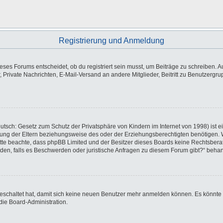
Registrierung und Anmeldung
es Forums entscheidet, ob du registriert sein musst, um Beiträge zu schreiben. Auf j
, Private Nachrichten, E-Mail-Versand an andere Mitglieder, Beitritt zu Benutzergr
utsch: Gesetz zum Schutz der Privatsphäre von Kindern im Internet von 1998) ist e
ng der Eltern beziehungsweise des oder der Erziehungsberechtigten benötigen. Wen
e. Bitte beachte, dass phpBB Limited und der Besitzer dieses Boards keine Rechtsbe
wenden, falls es Beschwerden oder juristische Anfragen zu diesem Forum gibt?“ beha
sgeschaltet hat, damit sich keine neuen Benutzer mehr anmelden können. Es könnte
die Board-Administration.