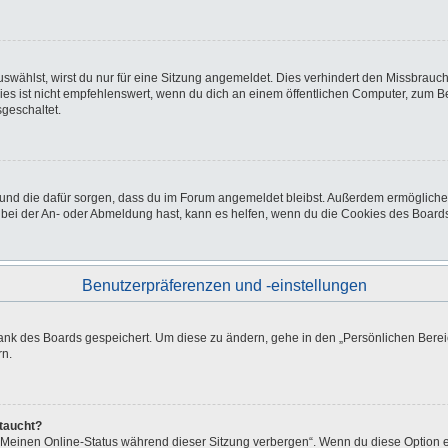
wählst, wirst du nur für eine Sitzung angemeldet. Dies verhindert den Missbrauc
ist nicht empfehlenswert, wenn du dich an einem öffentlichen Computer, zum Beisp
geschaltet.
at und die dafür sorgen, dass du im Forum angemeldet bleibst. Außerdem ermöglich
 bei der An- oder Abmeldung hast, kann es helfen, wenn du die Cookies des Boards
Benutzerpräferenzen und -einstellungen
bank des Boards gespeichert. Um diese zu ändern, gehe in den „Persönlichen Bereic
rn.
ftaucht?
 „Meinen Online-Status während dieser Sitzung verbergen“. Wenn du diese Option e