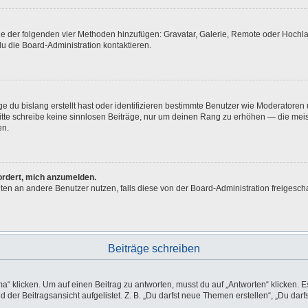
eine der folgenden vier Methoden hinzufügen: Gravatar, Galerie, Remote oder Hoch
u die Board-Administration kontaktieren.
e du bislang erstellt hast oder identifizieren bestimmte Benutzer wie Moderatore
 Bitte schreibe keine sinnlosen Beiträge, nur um deinen Rang zu erhöhen — die me
en.
fordert, mich anzumelden.
ichten an andere Benutzer nutzen, falls diese von der Board-Administration freig
Beiträge schreiben
licken. Um auf einen Beitrag zu antworten, musst du auf „Antworten“ klicken. Es k
der Beitragsansicht aufgelistet. Z. B. „Du darfst neue Themen erstellen“, „Du darf