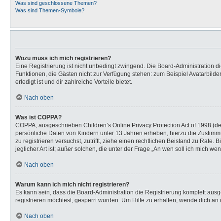
Was sind geschlossene Themen?
Was sind Themen-Symbole?
Wozu muss ich mich registrieren?
Eine Registrierung ist nicht unbedingt zwingend. Die Board-Administration dies
Funktionen, die Gästen nicht zur Verfügung stehen: zum Beispiel Avatarbilder
erledigt ist und dir zahlreiche Vorteile bietet.
Nach oben
Was ist COPPA?
COPPA, ausgeschrieben Children’s Online Privacy Protection Act of 1998 (de
persönliche Daten von Kindern unter 13 Jahren erheben, hierzu die Zustimmu
zu registrieren versuchst, zutrifft, ziehe einen rechtlichen Beistand zu Rat
jeglicher Art ist; außer solchen, die unter der Frage „An wen soll ich mich 
Nach oben
Warum kann ich mich nicht registrieren?
Es kann sein, dass die Board-Administration die Registrierung komplett au
registrieren möchtest, gesperrt wurden. Um Hilfe zu erhalten, wende dich an 
Nach oben