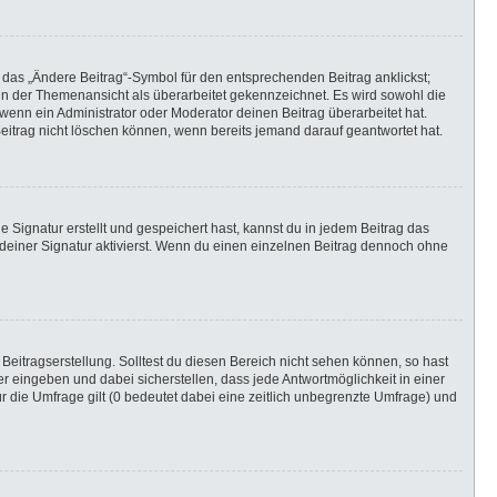
 das „Ändere Beitrag“-Symbol für den entsprechenden Beitrag anklickst;
g in der Themenansicht als überarbeitet gekennzeichnet. Es wird sowohl die
wenn ein Administrator oder Moderator deinen Beitrag überarbeitet hat.
 Beitrag nicht löschen können, wenn bereits jemand darauf geantwortet hat.
Signatur erstellt und gespeichert hast, kannst du in jedem Beitrag das
einer Signatur aktivierst. Wenn du einen einzelnen Beitrag dennoch ohne
Beitragserstellung. Solltest du diesen Bereich nicht sehen können, so hast
r eingeben und dabei sicherstellen, dass jede Antwortmöglichkeit in einer
r die Umfrage gilt (0 bedeutet dabei eine zeitlich unbegrenzte Umfrage) und