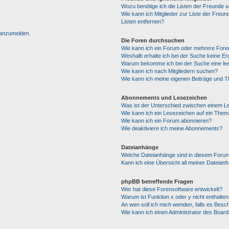
Wozu benötige ich die Listen der Freunde un
Wie kann ich Mitglieder zur Liste der Freun
Listen entfernen?
h anzumelden.
Die Foren durchsuchen
Wie kann ich ein Forum oder mehrere For
Weshalb erhalte ich bei der Suche keine E
Warum bekomme ich bei der Suche eine lee
Wie kann ich nach Mitgliedern suchen?
Wie kann ich meine eigenen Beiträge und 
Abonnements und Lesezeichen
Was ist der Unterschied zwischen einem 
Wie kann ich ein Lesezeichen auf ein The
Wie kann ich ein Forum abonnieren?
Wie deaktiviere ich meine Abonnements?
Dateianhänge
Welche Dateianhänge sind in diesem Forum
Kann ich eine Übersicht all meiner Dateian
phpBB betreffende Fragen
Wer hat diese Forensoftware entwickelt?
Warum ist Funktion x oder y nicht enthalten
An wen soll ich mich wenden, falls es Besc
Wie kann ich einen Administrator des Board