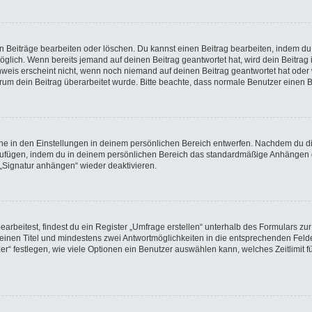
en Beiträge bearbeiten oder löschen. Du kannst einen Beitrag bearbeiten, indem du
möglich. Wenn bereits jemand auf deinen Beitrag geantwortet hat, wird dein Beitra
nweis erscheint nicht, wenn noch niemand auf deinen Beitrag geantwortet hat oder 
 warum dein Beitrag überarbeitet wurde. Bitte beachte, dass normale Benutzer einen
e in den Einstellungen in deinem persönlichen Bereich entwerfen. Nachdem du die 
nzufügen, indem du in deinem persönlichen Bereich das standardmäßige Anhängen d
 „Signatur anhängen“ wieder deaktivieren.
beitest, findest du ein Register „Umfrage erstellen“ unterhalb des Formulars zur 
t einen Titel und mindestens zwei Antwortmöglichkeiten in die entsprechenden Felde
r“ festlegen, wie viele Optionen ein Benutzer auswählen kann, welches Zeitlimit fü