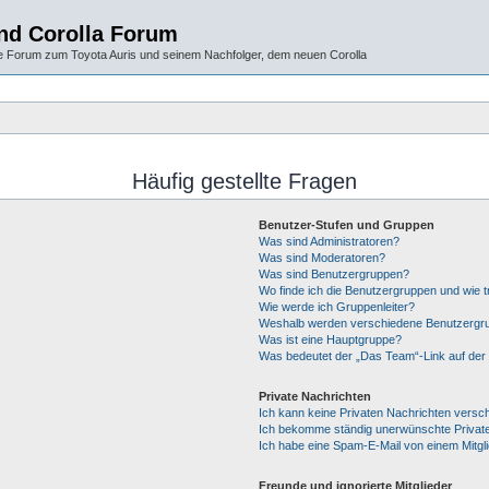
und Corolla Forum
 Forum zum Toyota Auris und seinem Nachfolger, dem neuen Corolla
Häufig gestellte Fragen
Benutzer-Stufen und Gruppen
Was sind Administratoren?
Was sind Moderatoren?
Was sind Benutzergruppen?
Wo finde ich die Benutzergruppen und wie tr
Wie werde ich Gruppenleiter?
Weshalb werden verschiedene Benutzergrup
Was ist eine Hauptgruppe?
Was bedeutet der „Das Team“-Link auf der 
Private Nachrichten
Ich kann keine Privaten Nachrichten versc
Ich bekomme ständig unerwünschte Private
Ich habe eine Spam-E-Mail von einem Mitgl
Freunde und ignorierte Mitglieder