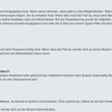
swort eingegeben hast. Wenn diese stimmen, dann gibt es zwei Möglichkeiten. We
eisungen folgen, die du erhalten hast. Wenn dies nicht der Fall ist, muss dein Ben
elbst erledigen oder ein Administrator. Bei der Registrierung wurde dir mitgeteilt, 
-Adresse korrekt eingegeben hast oder die E-Mail von einem Spam-Filter blockiert
nd dein Passwort richtig sind. Wenn dies der Fall ist, wende dich an einen Board-A
welches ein Administrator lösen muss.
elden?!
ünden deaktiviert oder gelöscht hat. Außerdem löschen viele Boards regelmäßig Ben
v an den Diskussionen teil!
 mitteilen, du kannst es jedoch zurücksetzen. Dies machst du, indem du auf der Anm
o wende dich an die Board-Administration.