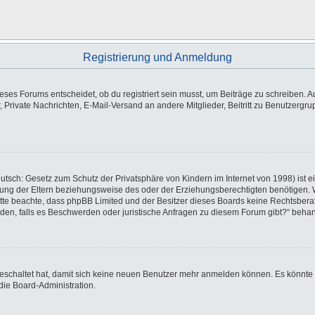
Registrierung und Anmeldung
es Forums entscheidet, ob du registriert sein musst, um Beiträge zu schreiben. Auf j
, Private Nachrichten, E-Mail-Versand an andere Mitglieder, Beitritt zu Benutzergr
utsch: Gesetz zum Schutz der Privatsphäre von Kindern im Internet von 1998) ist e
ng der Eltern beziehungsweise des oder der Erziehungsberechtigten benötigen. Wen
e. Bitte beachte, dass phpBB Limited und der Besitzer dieses Boards keine Rechtsbe
wenden, falls es Beschwerden oder juristische Anfragen zu diesem Forum gibt?“ beha
sgeschaltet hat, damit sich keine neuen Benutzer mehr anmelden können. Es könnte
die Board-Administration.