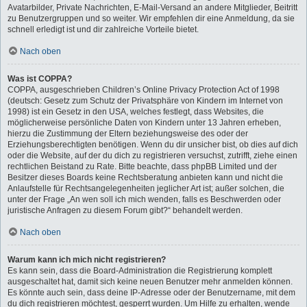
Avatarbilder, Private Nachrichten, E-Mail-Versand an andere Mitglieder, Beitritt
zu Benutzergruppen und so weiter. Wir empfehlen dir eine Anmeldung, da sie
schnell erledigt ist und dir zahlreiche Vorteile bietet.
Nach oben
Was ist COPPA?
COPPA, ausgeschrieben Children’s Online Privacy Protection Act of 1998
(deutsch: Gesetz zum Schutz der Privatsphäre von Kindern im Internet von
1998) ist ein Gesetz in den USA, welches festlegt, dass Websites, die
möglicherweise persönliche Daten von Kindern unter 13 Jahren erheben,
hierzu die Zustimmung der Eltern beziehungsweise des oder der
Erziehungsberechtigten benötigen. Wenn du dir unsicher bist, ob dies auf dich
oder die Website, auf der du dich zu registrieren versuchst, zutrifft, ziehe einen
rechtlichen Beistand zu Rate. Bitte beachte, dass phpBB Limited und der
Besitzer dieses Boards keine Rechtsberatung anbieten kann und nicht die
Anlaufstelle für Rechtsangelegenheiten jeglicher Art ist; außer solchen, die
unter der Frage „An wen soll ich mich wenden, falls es Beschwerden oder
juristische Anfragen zu diesem Forum gibt?“ behandelt werden.
Nach oben
Warum kann ich mich nicht registrieren?
Es kann sein, dass die Board-Administration die Registrierung komplett
ausgeschaltet hat, damit sich keine neuen Benutzer mehr anmelden können.
Es könnte auch sein, dass deine IP-Adresse oder der Benutzername, mit dem
du dich registrieren möchtest, gesperrt wurden. Um Hilfe zu erhalten, wende