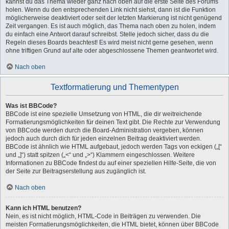
kannst du das Thema wieder ganz nach oben auf die erste Seite des Forums
holen. Wenn du den entsprechenden Link nicht siehst, dann ist die Funktion
möglicherweise deaktiviert oder seit der letzten Markierung ist nicht genügend
Zeit vergangen. Es ist auch möglich, das Thema nach oben zu holen, indem
du einfach eine Antwort darauf schreibst. Stelle jedoch sicher, dass du die
Regeln dieses Boards beachtest! Es wird meist nicht gerne gesehen, wenn
ohne triftigen Grund auf alte oder abgeschlossene Themen geantwortet wird.
Nach oben
Textformatierung und Thementypen
Was ist BBCode?
BBCode ist eine spezielle Umsetzung von HTML, die dir weitreichende
Formatierungsmöglichkeiten für deinen Text gibt. Die Rechte zur Verwendung
von BBCode werden durch die Board-Administration vergeben, können
jedoch auch durch dich für jeden einzelnen Beitrag deaktiviert werden.
BBCode ist ähnlich wie HTML aufgebaut, jedoch werden Tags von eckigen („[“
und „]“) statt spitzen („<“ und „>“) Klammern eingeschlossen. Weitere
Informationen zu BBCode findest du auf einer speziellen Hilfe-Seite, die von
der Seite zur Beitragserstellung aus zugänglich ist.
Nach oben
Kann ich HTML benutzen?
Nein, es ist nicht möglich, HTML-Code in Beiträgen zu verwenden. Die
meisten Formatierungsmöglichkeiten, die HTML bietet, können über BBCode