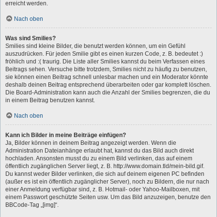
erreicht werden.
Nach oben
Was sind Smilies?
Smilies sind kleine Bilder, die benutzt werden können, um ein Gefühl
auszudrücken. Für jeden Smilie gibt es einen kurzen Code, z. B. bedeutet :)
fröhlich und :( traurig. Die Liste aller Smilies kannst du beim Verfassen eines
Beitrags sehen. Versuche bitte trotzdem, Smilies nicht zu häufig zu benutzen,
sie können einen Beitrag schnell unlesbar machen und ein Moderator könnte
deshalb deinen Beitrag entsprechend überarbeiten oder gar komplett löschen.
Die Board-Administration kann auch die Anzahl der Smilies begrenzen, die du
in einem Beitrag benutzen kannst.
Nach oben
Kann ich Bilder in meine Beiträge einfügen?
Ja, Bilder können in deinem Beitrag angezeigt werden. Wenn die
Administration Dateianhänge erlaubt hat, kannst du das Bild auch direkt
hochladen. Ansonsten musst du zu einem Bild verlinken, das auf einem
öffentlich zugänglichen Server liegt, z. B. http://www.domain.tld/mein-bild.gif.
Du kannst weder Bilder verlinken, die sich auf deinem eigenen PC befinden
(außer es ist ein öffentlich zugänglicher Server), noch zu Bildern, die nur nach
einer Anmeldung verfügbar sind, z. B. Hotmail- oder Yahoo-Mailboxen, mit
einem Passwort geschützte Seiten usw. Um das Bild anzuzeigen, benutze den
BBCode-Tag „[img]“.