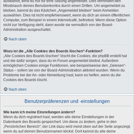
auswählst, wirst du nur für eine Sitzung angemeldet. Dies verhindert den
Missbrauch deines Benutzerkontos durch einen Dritten. Um angemeldet zu
bleiben, kannst du das Kästchen „Angemeldet bleiben“ beim Anmelden
auswählen. Dies ist nicht empfehlenswert, wenn du dich an einem öffentlichen
Computer, zum Beispiel in einem Internetcafé, befindest. Wenn diese Option
nicht zur Verfügung steht, dann wurde sie vermutlich von der Board-
Administration ausgeschaltet.
Nach oben
Wozu ist die „Alle Cookies des Boards löschen“-Funktion?
„Alle Cookies des Boards löschen“ löscht die Cookies, die phpBB erstellt hat
und die dafür sorgen, dass du im Forum angemeldet bleibst. Außerdem
ermöglichen Cookies einige Funktionen, wie beispielsweise den „Gelesen“-
Status – sofern sie von der Board-Administration aktiviert wurden. Wenn du
Probleme bei der An- oder Abmeldung hast, kann es helfen, wenn du die
Cookies des Boards löscht.
Nach oben
Benutzerpräferenzen und -einstellungen
Wie kann ich meine Einstellungen ändern?
Wenn du dich registriert hast, werden alle deine Einstellungen in der
Datenbank des Boards gespeichert. Um diese zu ändern, gehe in den
„Persönlichen Bereich“; der Link dazu wird meist oben auf der Seite angezeigt,
wenn du auf deinen Benutzernamen klickst. Dort kannst du alle deine