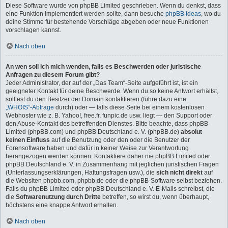
Diese Software wurde von phpBB Limited geschrieben. Wenn du denkst, dass
eine Funktion implementiert werden sollte, dann besuche
phpBB Ideas
, wo du
deine Stimme für bestehende Vorschläge abgeben oder neue Funktionen
vorschlagen kannst.
Nach oben
An wen soll ich mich wenden, falls es Beschwerden oder juristische
Anfragen zu diesem Forum gibt?
Jeder Administrator, der auf der „Das Team“-Seite aufgeführt ist, ist ein
geeigneter Kontakt für deine Beschwerde. Wenn du so keine Antwort erhältst,
solltest du den Besitzer der Domain kontaktieren (führe dazu eine
„WHOIS“-Abfrage
durch) oder — falls diese Seite bei einem kostenlosen
Webhoster wie z. B. Yahoo!, free.fr, funpic.de usw. liegt — den Support oder
den Abuse-Kontakt des betreffenden Dienstes. Bitte beachte, dass phpBB
Limited (phpBB.com) und phpBB Deutschland e. V. (phpBB.de)
absolut
keinen Einfluss
auf die Benutzung oder den oder die Benutzer der
Forensoftware haben und dafür in keiner Weise zur Verantwortung
herangezogen werden können. Kontaktiere daher nie phpBB Limited oder
phpBB Deutschland e. V. in Zusammenhang mit jeglichen juristischen Fragen
(Unterlassungserklärungen, Haftungsfragen usw.), die
sich nicht direkt
auf
die Websiten phpbb.com, phpbb.de oder die phpBB-Software selbst beziehen.
Falls du phpBB Limited oder phpBB Deutschland e. V. E-Mails schreibst, die
die
Softwarenutzung durch Dritte
betreffen, so wirst du, wenn überhaupt,
höchstens eine knappe Antwort erhalten.
Nach oben