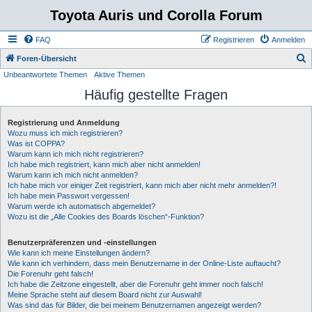
Toyota Auris und Corolla Forum
FAQ
Registrieren
Anmelden
S
Foren-Übersicht
Unbeantwortete Themen
Aktive Themen
u
Häufig gestellte Fragen
c
h
Registrierung und Anmeldung
e
Wozu muss ich mich registrieren?
Was ist COPPA?
Warum kann ich mich nicht registrieren?
Ich habe mich registriert, kann mich aber nicht anmelden!
Warum kann ich mich nicht anmelden?
Ich habe mich vor einiger Zeit registriert, kann mich aber nicht mehr anmelden?!
Ich habe mein Passwort vergessen!
Warum werde ich automatisch abgemeldet?
Wozu ist die „Alle Cookies des Boards löschen“-Funktion?
Benutzerpräferenzen und -einstellungen
Wie kann ich meine Einstellungen ändern?
Wie kann ich verhindern, dass mein Benutzername in der Online-Liste auftaucht?
Die Forenuhr geht falsch!
Ich habe die Zeitzone eingestellt, aber die Forenuhr geht immer noch falsch!
Meine Sprache steht auf diesem Board nicht zur Auswahl!
Was sind das für Bilder, die bei meinem Benutzernamen angezeigt werden?