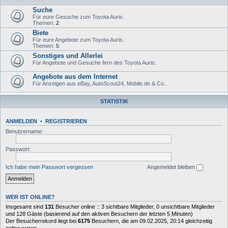
Suche
Für eure Gesuche zum Toyota Auris.
Themen:
2
Biete
Für eure Angebote zum Toyota Auris.
Themen:
5
Sonstiges und Allerlei
Für Angebote und Gesuche fern des Toyota Auris.
Angebote aus dem Internet
Für Anzeigen aus eBay, AutoScout24, Mobile.de & Co..
STATISTIK
ANMELDEN
•
REGISTRIEREN
Benutzername:
Passwort:
Ich habe mein Passwort vergessen
Angemeldet bleiben
WER IST ONLINE?
Insgesamt sind
131
Besucher online :: 3 sichtbare Mitglieder, 0 unsichtbare Mitglieder
und 128 Gäste (basierend auf den aktiven Besuchern der letzten 5 Minuten)
Der Besucherrekord liegt bei
6175
Besuchern, die am 09.02.2025, 20:14 gleichzeitig
online waren.