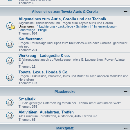
Themen:
1
Allgemeines zum Toyota Auris & Corolla
Allgemeines zum Auris, Corolla und der Technik
Allgemeine Diskussionen und Fragen zum Toyota Auris und Corolla.
Unterforen:
Lackierung - Lackpflege - Schäden
,
Innenreinigung -
Lederpflege - Pflege
Themen:
564
Kaufberatung
Fragen, Ratschläge und Tipps zum Kauf eines Auris oder Corollas, gebraucht
wie neu
Themen:
291
Werkzeug - Ladegeräte & co.
Erfahrungsaustausch zu Werkzeugen wie z.B. Ladegeräten, Power-Adapter
u.Ä.
Themen:
12
Toyota, Lexus, Honda & Co.
Fragen, Diskussion, Probleme, Infos und Bilder zu allen anderen Modellen und
Herstellern
Themen:
197
Plauderecke
Smalltalk
Für die gepflegte Unterhaltung fernab der Technik um "Gott und die Welt".
Themen:
379
Aktivitäten, Ausfahrten, Treffen
Alles rund um Forentreffen, Ausfahrten, Auto-Treffen u.ä..
Themen:
65
Marktplatz