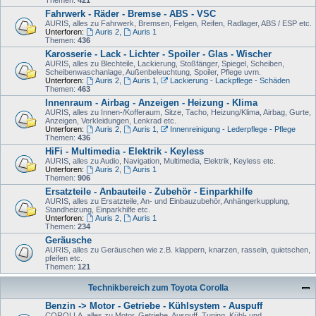
Themen:
421
Fahrwerk - Räder - Bremse - ABS - VSC
AURIS, alles zu Fahrwerk, Bremsen, Felgen, Reifen, Radlager, ABS / ESP etc.
Unterforen:
Auris 2
,
Auris 1
Themen:
436
Karosserie - Lack - Lichter - Spoiler - Glas - Wischer
AURIS, alles zu Blechteile, Lackierung, Stoßfänger, Spiegel, Scheiben,
Scheibenwaschanlage, Außenbeleuchtung, Spoiler, Pflege uvm.
Unterforen:
Auris 2
,
Auris 1
,
Lackierung - Lackpflege - Schäden
Themen:
463
Innenraum - Airbag - Anzeigen - Heizung - Klima
AURIS, alles zu Innen-/Kofferaum, Sitze, Tacho, Heizung/Klima, Airbag, Gurte,
Anzeigen, Verkleidungen, Lenkrad etc.
Unterforen:
Auris 2
,
Auris 1
,
Innenreinigung - Lederpflege - Pflege
Themen:
436
HiFi - Multimedia - Elektrik - Keyless
AURIS, alles zu Audio, Navigation, Multimedia, Elektrik, Keyless etc.
Unterforen:
Auris 2
,
Auris 1
Themen:
906
Ersatzteile - Anbauteile - Zubehör - Einparkhilfe
AURIS, alles zu Ersatzteile, An- und Einbauzubehör, Anhängerkupplung,
Standheizung, Einparkhilfe etc.
Unterforen:
Auris 2
,
Auris 1
Themen:
234
Geräusche
AURIS, alles zu Geräuschen wie z.B. klappern, knarzen, rasseln, quietschen,
pfeifen etc.
Themen:
121
Technikbereich zum Toyota Corolla
Benzin -> Motor - Getriebe - Kühlsystem - Auspuff
COROLLA, alles zu Motor, Getriebe, Auspuff, Tuning, Kühl- und