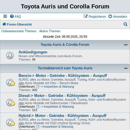
Toyota Auris und Corolla Forum
FAQ
Registrieren
Anmelden
S
Foren-Übersicht
Unbeantwortete Themen
Aktive Themen
u
Aktuelle Zeit: 08.08.2026, 20:59
c
Toyota Auris & Corolla Forum
h
Ankündigungen
e
Neues und Wissenswertes zum Auris-Forum.
Themen:
49
Technikbereich zum Toyota Auris
Benzin-> Motor - Getriebe - Kühlsystem - Auspuff
AURIS, alles zu Motor, Getriebe, Auspuff, Tuning, Kühl- und Kraftstoffsystem
aller
Auris-Modelle mit Otto- / Benzin-Motor
Unterforum:
-> Inspektion & Wartung
Themen:
305
Diesel-> Motor - Getriebe - Kühlsystem - Auspuff
AURIS, alles zu Motor, Getriebe, Auspuff, Tuning, Kühl- und Kraftstoffsystem
aller
Auris-Modelle mit Selbstzünder / Dieselmotor
Unterforum:
-> Inspektion & Wartung
Themen:
313
Hybrid-> Motor - Getriebe - Kühlsystem - Auspuff
AURIS, alles zu Motor, Getriebe, Auspuff, Tuning, Kühl- und Kraftstoffsystem
aller
Auris-Modelle mit HSD (Hybrid Synergy Drive)
Unterforum:
->Inspektion & Wartung