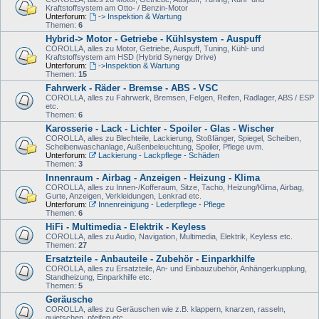
Kraftstoffsystem am Otto- / Benzin-Motor
Unterforum:
-> Inspektion & Wartung
Themen:
6
Hybrid-> Motor - Getriebe - Kühlsystem - Auspuff
COROLLA, alles zu Motor, Getriebe, Auspuff, Tuning, Kühl- und
Kraftstoffsystem am HSD (Hybrid Synergy Drive)
Unterforum:
->Inspektion & Wartung
Themen:
15
Fahrwerk - Räder - Bremse - ABS - VSC
COROLLA, alles zu Fahrwerk, Bremsen, Felgen, Reifen, Radlager, ABS / ESP
etc.
Themen:
6
Karosserie - Lack - Lichter - Spoiler - Glas - Wischer
COROLLA, alles zu Blechteile, Lackierung, Stoßfänger, Spiegel, Scheiben,
Scheibenwaschanlage, Außenbeleuchtung, Spoiler, Pflege uvm.
Unterforum:
Lackierung - Lackpflege - Schäden
Themen:
3
Innenraum - Airbag - Anzeigen - Heizung - Klima
COROLLA, alles zu Innen-/Kofferaum, Sitze, Tacho, Heizung/Klima, Airbag,
Gurte, Anzeigen, Verkleidungen, Lenkrad etc.
Unterforum:
Innenreinigung - Lederpflege - Pflege
Themen:
6
HiFi - Multimedia - Elektrik - Keyless
COROLLA, alles zu Audio, Navigation, Multimedia, Elektrik, Keyless etc.
Themen:
27
Ersatzteile - Anbauteile - Zubehör - Einparkhilfe
COROLLA, alles zu Ersatzteile, An- und Einbauzubehör, Anhängerkupplung,
Standheizung, Einparkhilfe etc.
Themen:
5
Geräusche
COROLLA, alles zu Geräuschen wie z.B. klappern, knarzen, rasseln,
quietschen, pfeifen etc.