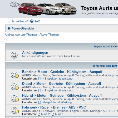
Toyota Auris 
Das größte deutschsprachige
Schnellzugriff
FAQ
Foren-Übersicht
Unbeantwortete Themen
Aktive Themen
Toyota Auris & Cor
Ankündigungen
Neues und Wissenswertes zum Auris-Forum.
Technikbereich zum 
Benzin-> Motor - Getriebe - Kühlsystem - Auspuff
AURIS, alles zu Motor, Getriebe, Auspuff, Tuning, Kühl- und Kraftstoffsyst
Unterforum:
-> Inspektion & Wartung
Diesel-> Motor - Getriebe - Kühlsystem - Auspuff
AURIS, alles zu Motor, Getriebe, Auspuff, Tuning, Kühl- und Kraftstoffsyst
Unterforum:
-> Inspektion & Wartung
Hybrid-> Motor - Getriebe - Kühlsystem - Auspuff
AURIS, alles zu Motor, Getriebe, Auspuff, Tuning, Kühl- und Kraftstoffsyst
Unterforum:
->Inspektion & Wartung
Fahrwerk - Räder - Bremse - ABS - VSC
AURIS, alles zu Fahrwerk, Bremsen, Felgen, Reifen, Radlager, ABS / ESP e
Unterforen:
Auris 2
,
Auris 1