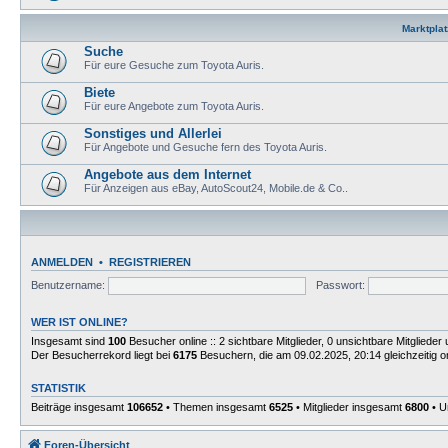
Marktplat
Suche
Für eure Gesuche zum Toyota Auris.
Biete
Für eure Angebote zum Toyota Auris.
Sonstiges und Allerlei
Für Angebote und Gesuche fern des Toyota Auris.
Angebote aus dem Internet
Für Anzeigen aus eBay, AutoScout24, Mobile.de & Co..
ANMELDEN
•
REGISTRIEREN
Benutzername:
Passwort:
WER IST ONLINE?
Insgesamt sind
100
Besucher online :: 2 sichtbare Mitglieder, 0 unsichtbare Mitgliede
Der Besucherrekord liegt bei
6175
Besuchern, die am 09.02.2025, 20:14 gleichzeitig o
STATISTIK
Beiträge insgesamt
106652
• Themen insgesamt
6525
• Mitglieder insgesamt
6800
• U
Foren-Übersicht