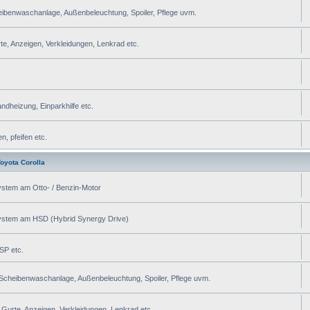
heibenwaschanlage, Außenbeleuchtung, Spoiler, Pflege uvm.
te, Anzeigen, Verkleidungen, Lenkrad etc.
ndheizung, Einparkhilfe etc.
, pfeifen etc.
oyota Corolla
system am Otto- / Benzin-Motor
fsystem am HSD (Hybrid Synergy Drive)
SP etc.
, Scheibenwaschanlage, Außenbeleuchtung, Spoiler, Pflege uvm.
 Gurte, Anzeigen, Verkleidungen, Lenkrad etc.