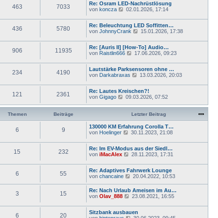
e
i
g
Re: Osram LED-Nachrüstlösung
e
r
463
7033
t
N
von
koncza
02.01.2026, 17:14
s
B
r
e
t
e
a
u
e
i
g
Re: Beleuchtung LED Soffitten…
e
r
436
5780
t
N
von
JohnnyCrank
15.01.2026, 17:38
s
B
r
e
t
e
a
u
e
i
g
Re: [Auris II] [How-To] Audio…
e
r
906
11935
t
N
von
Raistlin666
17.06.2026, 09:23
s
B
r
e
t
e
a
u
e
i
g
Lautstärke Parksensoren ohne …
e
r
234
4190
t
N
von
Darkabraxas
13.03.2026, 20:03
s
B
r
e
t
e
a
u
e
i
g
Re: Lautes Kreischen?!
e
r
121
2361
t
N
von
Gigago
09.03.2026, 07:52
s
B
r
e
t
e
a
u
e
i
g
e
Themen
Beiträge
Letzter Beitrag
r
t
s
B
r
t
130000 KM Erfahrung Corolla T…
e
a
6
9
e
N
von
Hoelinger
30.11.2023, 21:08
i
g
r
e
t
B
u
r
Re: Im EV-Modus aus der Siedl…
e
e
a
15
232
N
von
iMacAlex
28.11.2023, 17:31
i
s
g
e
t
t
u
r
e
Re: Adaptives Fahrwerk Lounge
e
a
r
6
55
N
von
chancaine
20.04.2022, 10:53
s
g
B
e
t
e
u
e
Re: Nach Urlaub Ameisen im Au…
i
3
15
e
r
N
von
Olav_888
t
23.08.2021, 16:55
s
B
e
r
t
e
u
a
e
Sitzbank ausbauen
i
e
g
6
20
r
N