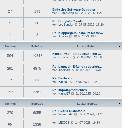
von
hintenraus
t
30.06.2023, 09:45
s
B
e
r
t
e
u
a
e
Ende des Software-Supports
i
e
g
r
27
293
N
von
HuberSepp
t
22.05.2025, 16:11
s
B
e
r
t
e
u
a
e
Re: Bodykits Corolla
i
5
26
e
g
r
N
von
LeoSander
t
27.05.2022, 16:20
s
B
e
r
t
e
u
a
Re: Klappergeräusche im Motor…
e
i
1
8
e
g
N
von
flusifan
10.10.2023, 18:18
r
t
s
e
B
r
t
u
e
a
e
e
Themen
Beiträge
Letzter Beitrag
i
g
r
s
t
B
t
Filmauswahl für Autofans mit …
r
e
564
10842
e
N
von
DavidNar
29.05.2025, 21:18
a
i
r
e
g
t
B
u
r
Re: Langzeit-Erfahrungsberich…
e
e
291
4875
a
N
von
Artemsis
05.02.2025, 18:40
i
s
g
e
t
t
u
r
e
Re: Dashcam
12
326
e
a
r
N
von
Baxitus
16.06.2021, 12:51
s
g
B
e
t
e
u
Re: Importgeschichten
e
i
197
2361
e
N
von
Kamui77
11.10.2025, 00:15
r
t
s
e
B
r
t
u
e
a
e
e
Themen
Beiträge
Letzter Beitrag
i
g
r
s
t
B
t
Re: Hybrid Diebstähle
r
e
379
6055
e
N
von
Valvematic
a
05.05.2026, 21:24
i
r
e
g
t
B
u
N
von
MSCOS
r
14.07.2026, 19:39
e
65
1339
e
e
a
i
s