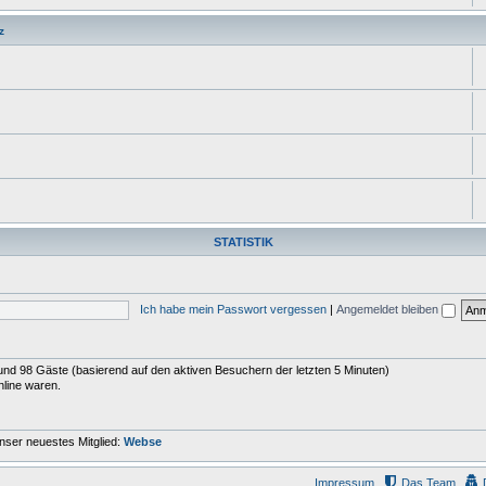
z
STATISTIK
Ich habe mein Passwort vergessen
|
Angemeldet bleiben
r und 98 Gäste (basierend auf den aktiven Besuchern der letzten 5 Minuten)
nline waren.
nser neuestes Mitglied:
Webse
Impressum
Das Team