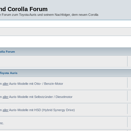
und Corolla Forum
 Forum zum Toyota Auris und seinem Nachfolger, dem neuen Corolla
olla Forum
Toyota Auris
em
aller
Auris-Modelle mit Otto- / Benzin-Motor
em
aller
Auris-Modelle mit Selbstzünder / Dieselmotor
em
aller
Auris-Modelle mit HSD (Hybrid Synergy Drive)
tc.