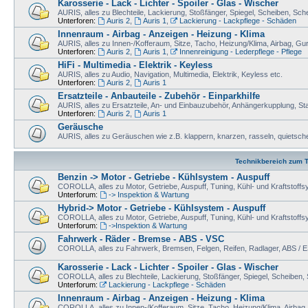
Karosserie - Lack - Lichter - Spoiler - Glas - Wischer
AURIS, alles zu Blechteile, Lackierung, Stoßfänger, Spiegel, Scheiben, Sc
Unterforen:
Auris 2
,
Auris 1
,
Lackierung - Lackpflege - Schäden
Innenraum - Airbag - Anzeigen - Heizung - Klima
AURIS, alles zu Innen-/Kofferaum, Sitze, Tacho, Heizung/Klima, Airbag, Gur
Unterforen:
Auris 2
,
Auris 1
,
Innenreinigung - Lederpflege - Pflege
HiFi - Multimedia - Elektrik - Keyless
AURIS, alles zu Audio, Navigation, Multimedia, Elektrik, Keyless etc.
Unterforen:
Auris 2
,
Auris 1
Ersatzteile - Anbauteile - Zubehör - Einparkhilfe
AURIS, alles zu Ersatzteile, An- und Einbauzubehör, Anhängerkupplung, Sta
Unterforen:
Auris 2
,
Auris 1
Geräusche
AURIS, alles zu Geräuschen wie z.B. klappern, knarzen, rasseln, quietschen
Technikbereich zum T
Benzin -> Motor - Getriebe - Kühlsystem - Auspuff
COROLLA, alles zu Motor, Getriebe, Auspuff, Tuning, Kühl- und Kraftstoff
Unterforum:
-> Inspektion & Wartung
Hybrid-> Motor - Getriebe - Kühlsystem - Auspuff
COROLLA, alles zu Motor, Getriebe, Auspuff, Tuning, Kühl- und Kraftstof
Unterforum:
->Inspektion & Wartung
Fahrwerk - Räder - Bremse - ABS - VSC
COROLLA, alles zu Fahrwerk, Bremsen, Felgen, Reifen, Radlager, ABS / E
Karosserie - Lack - Lichter - Spoiler - Glas - Wischer
COROLLA, alles zu Blechteile, Lackierung, Stoßfänger, Spiegel, Scheiben
Unterforum:
Lackierung - Lackpflege - Schäden
Innenraum - Airbag - Anzeigen - Heizung - Klima
COROLLA, alles zu Innen-/Kofferaum, Sitze, Tacho, Heizung/Klima, Airbag,