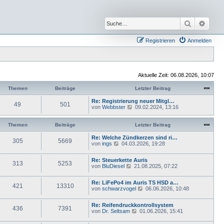
Suche
Erwei
Registrieren
Anmelden
Aktuelle Zeit: 06.08.2026, 10:07
Themen
Beiträge
Letzter Beitrag
Re: Registrierung neuer Mitgl…
49
501
N
von
Webbster
09.02.2024, 13:16
e
u
e
Themen
Beiträge
Letzter Beitrag
s
t
Re: Welche Zündkerzen sind ri…
305
5669
e
N
von
ings
04.03.2026, 19:28
r
e
B
u
Re: Steuerkette Auris
e
e
313
5253
N
von
BluDiesel
21.08.2025, 07:22
i
s
e
t
t
u
r
e
Re: LiFePo4 im Auris TS HSD a…
e
a
r
421
13310
N
von
schwarzvogel
06.06.2026, 10:48
s
g
B
e
t
e
u
e
i
Re: Reifendruckkontrollsystem
e
r
436
7391
t
N
von
Dr. Seltsam
01.06.2026, 15:41
s
B
r
e
t
e
a
u