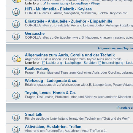
Unterforum:
Innenreinigung - Lederpflege - Pflege
HiFi - Multimedia - Elektrik - Keyless
COROLLA, alles zu Audio, Navigation, Multimedia, Elektrik, Keyless etc.
Ersatzteile - Anbauteile - Zubehör - Einparkhilfe
COROLLA, alles zu Ersatzteile, An- und Einbauzubehör, Anhängerkupplung, 
Geräusche
COROLLA, alles zu Geräuschen wie z.B. klappern, knarzen, rasseln, quiets
Allgemeines zum Toyota 
Allgemeines zum Auris, Corolla und der Technik
Allgemeine Diskussionen und Fragen zum Toyota Auris und Corolla.
Unterforen:
Lackierung - Lackpflege - Schäden
,
Innenreinigung - Lede
Kaufberatung
Fragen, Ratschläge und Tipps zum Kauf eines Auris oder Corollas, gebrau
Werkzeug - Ladegeräte & co.
Erfahrungsaustausch zu Werkzeugen wie z.B. Ladegeräten, Power-Adapte
Toyota, Lexus, Honda & Co.
Fragen, Diskussion, Probleme, Infos und Bilder zu allen anderen Modellen 
Plauderec
Smalltalk
Für die gepflegte Unterhaltung fernab der Technik um "Gott und die Welt".
Aktivitäten, Ausfahrten, Treffen
Alles rund um Forentreffen, Ausfahrten, Auto-Treffen u.ä..