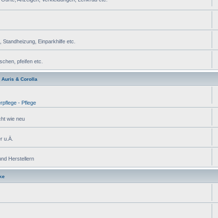
Standheizung, Einparkhilfe etc.
chen, pfeifen etc.
Auris & Corolla
rpflege - Pflege
cht wie neu
r u.Ä.
und Herstellern
ke