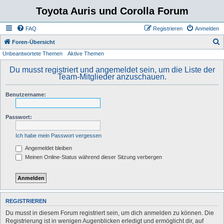
Toyota Auris und Corolla Forum
FAQ
Registrieren
Anmelden
S
Foren-Übersicht
Unbeantwortete Themen
Aktive Themen
u
c
Du musst registriert und angemeldet sein, um die Liste der
Team-Mitglieder anzuschauen.
h
e
Benutzername:
Passwort:
Ich habe mein Passwort vergessen
Angemeldet bleiben
Meinen Online-Status während dieser Sitzung verbergen
REGISTRIEREN
Du musst in diesem Forum registriert sein, um dich anmelden zu können. Die
Registrierung ist in wenigen Augenblicken erledigt und ermöglicht dir, auf