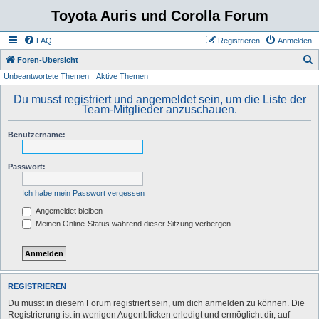
Toyota Auris und Corolla Forum
FAQ
Registrieren
Anmelden
S
Foren-Übersicht
Unbeantwortete Themen
Aktive Themen
u
c
Du musst registriert und angemeldet sein, um die Liste der
Team-Mitglieder anzuschauen.
h
e
Benutzername:
Passwort:
Ich habe mein Passwort vergessen
Angemeldet bleiben
Meinen Online-Status während dieser Sitzung verbergen
REGISTRIEREN
Du musst in diesem Forum registriert sein, um dich anmelden zu können. Die
Registrierung ist in wenigen Augenblicken erledigt und ermöglicht dir, auf