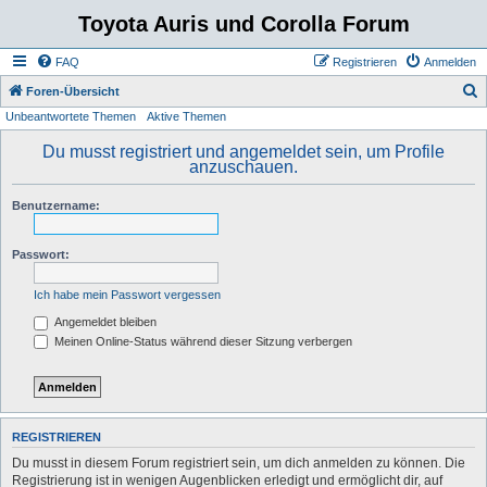
Toyota Auris und Corolla Forum
FAQ
Registrieren
Anmelden
S
Foren-Übersicht
Unbeantwortete Themen
Aktive Themen
u
c
Du musst registriert und angemeldet sein, um Profile
anzuschauen.
h
e
Benutzername:
Passwort:
Ich habe mein Passwort vergessen
Angemeldet bleiben
Meinen Online-Status während dieser Sitzung verbergen
REGISTRIEREN
Du musst in diesem Forum registriert sein, um dich anmelden zu können. Die
Registrierung ist in wenigen Augenblicken erledigt und ermöglicht dir, auf