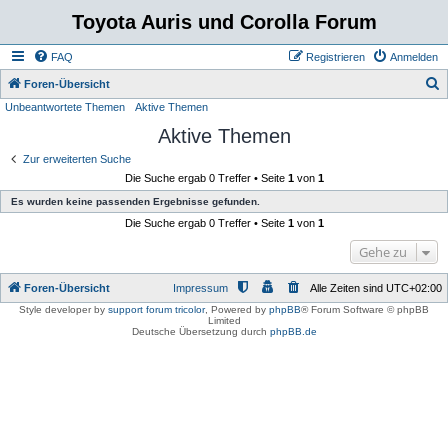
Toyota Auris und Corolla Forum
FAQ
Registrieren
Anmelden
S
Foren-Übersicht
Unbeantwortete Themen
Aktive Themen
u
Aktive Themen
c
h
Zur erweiterten Suche
Die Suche ergab 0 Treffer • Seite
1
von
1
e
Es wurden keine passenden Ergebnisse gefunden.
Die Suche ergab 0 Treffer • Seite
1
von
1
Gehe zu
Foren-Übersicht
Impressum
Alle Zeiten sind
UTC+02:00
Style developer by
support forum tricolor
,
Powered by
phpBB
® Forum Software © phpBB
Limited
Deutsche Übersetzung durch
phpBB.de