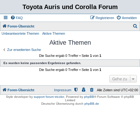
Toyota Auris und Corolla Forum
FAQ
Registrieren
Anmelden
S
Foren-Übersicht
Unbeantwortete Themen
Aktive Themen
u
Aktive Themen
c
h
Zur erweiterten Suche
Die Suche ergab 0 Treffer • Seite
1
von
1
e
Es wurden keine passenden Ergebnisse gefunden.
Die Suche ergab 0 Treffer • Seite
1
von
1
Gehe zu
Foren-Übersicht
Impressum
Alle Zeiten sind
UTC+02:00
Style developer by
support forum tricolor
,
Powered by
phpBB
® Forum Software © phpBB
Limited
Deutsche Übersetzung durch
phpBB.de