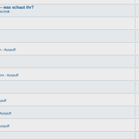
– was schaut ihr?
Technik
m - Auspuff
em - Auspuff
spuff
 Auspuff
Auspuff