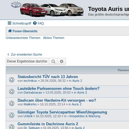
Toyota Auris 
Das größte deutschsprachige
Schnellzugriff
FAQ
Foren-Übersicht
Unbeantwortete Themen
Aktive Themen
Zur erweiterten Suche
Suche
Erweiterte Suche
Themen
Statusbericht TÜV nach 13 Jahren
von
technikus
» 26.04.2026, 08:32 » in
Auris 2
Lautstärke Parksensoren ohne Touch ändern?
von
Darkabraxas
» 13.03.2026, 20:03 » in
Auris 2
Dashcam über Hardwire-Kit versorgen - wo?
von
Malikinho
» 16.10.2025, 23:14 » in
Auris 2
Günstiger Toyota Servicepartner Wien/Umgenumg
von
Uriboli
» 16.10.2025, 12:19 » in
->Inspektion & Wartung
Gummileiste in Dachrinne Auris 2
von
Dr. Seltsam
» 01.09.2025, 13:56 » in
Auris 2