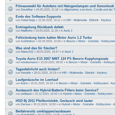
Filmauswahl für Autofans mit Halogenlampen und Xenonlook 
von
DavidNar
» 29.05.2025, 21:18 » in
Allgemeines zum Auris, Corolla und der 
Ende des Software-Supports
von
HuberSepp
» 22.05.2025, 16:11 » in
HiFi - Multimedia - Elektrik - Keyless
Entriegelung Rückbank defekt
von
Malikinho
» 23.04.2025, 11:18 » in
Auris 1
Fehlzündung beim kalten Motor Auris 1.2 Turbo
von
IvoDimitrov
» 02.04.2025, 16:00 » in
Benzin-> Motor - Getriebe - Kühlsyste
Was sind das für Stecker?
von
Matze152
» 28.03.2025, 19:47 » in
Auris 1
Toyota Auris E15 2007 MMT 124 PS Benzin Kupplungssatz
von
emoleumassi
» 15.03.2025, 08:02 » in
Benzin-> Motor - Getriebe - Kühlsyst
Tagesfahrlicht auch hinten?
von
Hendrik
» 28.01.2025, 16:19 » in
HiFi - Multimedia - Elektrik - Keyless
Laufgeräusche im Leerlauf
von
lkami
» 15.01.2025, 20:18 » in
Benzin-> Motor - Getriebe - Kühlsystem - Au
Austausch des Hybrid-Batterie Filters beim Service?
von
einBaum
» 15.12.2024, 16:43 » in
Hybrid-> Motor - Getriebe - Kühlsystem -
HSD Bj 2011 Pfeifton/elektr. Geräusch wird lauter
von
Dersee
» 30.10.2024, 16:50 » in
Hybrid-> Motor - Getriebe - Kühlsystem - 
Beifahrersitz umklappen/ausbauen
von
Raistlin666
» 30.10.2024, 11:06 » in
Auris 2