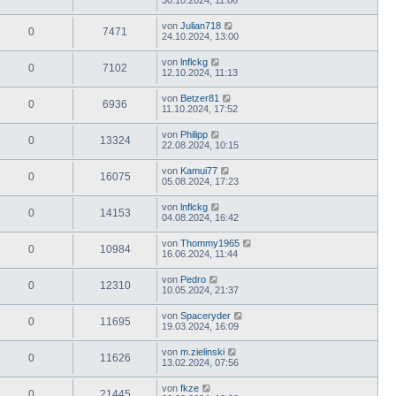
30.10.2024, 11:06
von
Julian718
0
7471
24.10.2024, 13:00
von
lnflckg
0
7102
12.10.2024, 11:13
von
Betzer81
0
6936
11.10.2024, 17:52
von
Philipp
0
13324
22.08.2024, 10:15
von
Kamui77
0
16075
05.08.2024, 17:23
von
lnflckg
0
14153
04.08.2024, 16:42
von
Thommy1965
0
10984
16.06.2024, 11:44
von
Pedro
0
12310
10.05.2024, 21:37
von
Spaceryder
0
11695
19.03.2024, 16:09
von
m.zielinski
0
11626
13.02.2024, 07:56
von
fkze
0
21445