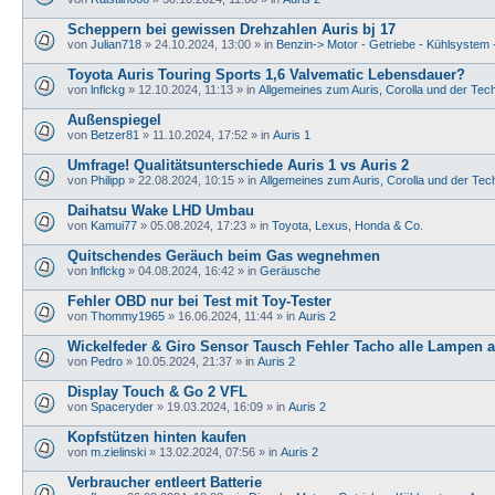
Scheppern bei gewissen Drehzahlen Auris bj 17
von
Julian718
» 24.10.2024, 13:00 » in
Benzin-> Motor - Getriebe - Kühlsystem 
Toyota Auris Touring Sports 1,6 Valvematic Lebensdauer?
von
lnflckg
» 12.10.2024, 11:13 » in
Allgemeines zum Auris, Corolla und der Tec
Außenspiegel
von
Betzer81
» 11.10.2024, 17:52 » in
Auris 1
Umfrage! Qualitätsunterschiede Auris 1 vs Auris 2
von
Philipp
» 22.08.2024, 10:15 » in
Allgemeines zum Auris, Corolla und der Tec
Daihatsu Wake LHD Umbau
von
Kamui77
» 05.08.2024, 17:23 » in
Toyota, Lexus, Honda & Co.
Quitschendes Geräuch beim Gas wegnehmen
von
lnflckg
» 04.08.2024, 16:42 » in
Geräusche
Fehler OBD nur bei Test mit Toy-Tester
von
Thommy1965
» 16.06.2024, 11:44 » in
Auris 2
Wickelfeder & Giro Sensor Tausch Fehler Tacho alle Lampen 
von
Pedro
» 10.05.2024, 21:37 » in
Auris 2
Display Touch & Go 2 VFL
von
Spaceryder
» 19.03.2024, 16:09 » in
Auris 2
Kopfstützen hinten kaufen
von
m.zielinski
» 13.02.2024, 07:56 » in
Auris 2
Verbraucher entleert Batterie