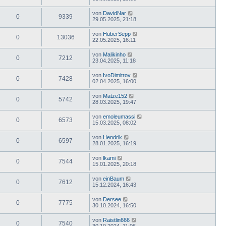
von
DavidNar
0
9339
29.05.2025, 21:18
von
HuberSepp
0
13036
22.05.2025, 16:11
von
Malikinho
0
7212
23.04.2025, 11:18
von
IvoDimitrov
0
7428
02.04.2025, 16:00
von
Matze152
0
5742
28.03.2025, 19:47
von
emoleumassi
0
6573
15.03.2025, 08:02
von
Hendrik
0
6597
28.01.2025, 16:19
von
lkami
0
7544
15.01.2025, 20:18
von
einBaum
0
7612
15.12.2024, 16:43
von
Dersee
0
7775
30.10.2024, 16:50
von
Raistlin666
0
7540