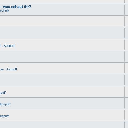
– was schaut ihr?
Technik
m - Auspuff
em - Auspuff
spuff
 Auspuff
Auspuff