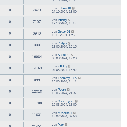
30.10.2024, 11:06
von
Julian718
0
7479
24.10.2024, 13:00
von
lnflckg
0
7107
12.10.2024, 11:13
von
Betzer81
0
6940
11.10.2024, 17:52
von
Philipp
0
13331
22.08.2024, 10:15
von
Kamui77
0
16084
05.08.2024, 17:23
von
lnflckg
0
14163
04.08.2024, 16:42
von
Thommy1965
0
10991
16.06.2024, 11:44
von
Pedro
0
12318
10.05.2024, 21:37
von
Spaceryder
0
11708
19.03.2024, 16:09
von
m.zielinski
0
11631
13.02.2024, 07:56
von
fkze
0
21451