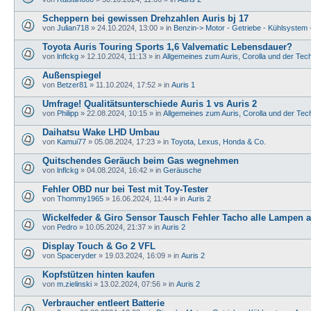
Scheppern bei gewissen Drehzahlen Auris bj 17
von
Julian718
» 24.10.2024, 13:00 » in
Benzin-> Motor - Getriebe - Kühlsystem 
Toyota Auris Touring Sports 1,6 Valvematic Lebensdauer?
von
lnflckg
» 12.10.2024, 11:13 » in
Allgemeines zum Auris, Corolla und der Tec
Außenspiegel
von
Betzer81
» 11.10.2024, 17:52 » in
Auris 1
Umfrage! Qualitätsunterschiede Auris 1 vs Auris 2
von
Philipp
» 22.08.2024, 10:15 » in
Allgemeines zum Auris, Corolla und der Tec
Daihatsu Wake LHD Umbau
von
Kamui77
» 05.08.2024, 17:23 » in
Toyota, Lexus, Honda & Co.
Quitschendes Geräuch beim Gas wegnehmen
von
lnflckg
» 04.08.2024, 16:42 » in
Geräusche
Fehler OBD nur bei Test mit Toy-Tester
von
Thommy1965
» 16.06.2024, 11:44 » in
Auris 2
Wickelfeder & Giro Sensor Tausch Fehler Tacho alle Lampen 
von
Pedro
» 10.05.2024, 21:37 » in
Auris 2
Display Touch & Go 2 VFL
von
Spaceryder
» 19.03.2024, 16:09 » in
Auris 2
Kopfstützen hinten kaufen
von
m.zielinski
» 13.02.2024, 07:56 » in
Auris 2
Verbraucher entleert Batterie