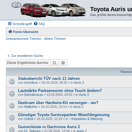
Toyota Auris 
Das größte deutschsprachige
Schnellzugriff
FAQ
Foren-Übersicht
Unbeantwortete Themen
Aktive Themen
Zur erweiterten Suche
Suche
Erweiterte Suche
Themen
Statusbericht TÜV nach 13 Jahren
von
technikus
» 26.04.2026, 08:32 » in
Auris 2
Lautstärke Parksensoren ohne Touch ändern?
von
Darkabraxas
» 13.03.2026, 20:03 » in
Auris 2
Dashcam über Hardwire-Kit versorgen - wo?
von
Malikinho
» 16.10.2025, 23:14 » in
Auris 2
Günstiger Toyota Servicepartner Wien/Umgenumg
von
Uriboli
» 16.10.2025, 12:19 » in
->Inspektion & Wartung
Gummileiste in Dachrinne Auris 2
von
Dr. Seltsam
» 01.09.2025, 13:56 » in
Auris 2