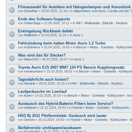
Filmauswahl für Autofans mit Halogenlampen und Xenonlook 
von
DavidNar
» 29.05.2025, 21:18 » in
Allgemeines zum Auris, Corolla und der 
Ende des Software-Supports
von
HuberSepp
» 22.05.2025, 16:11 » in
HiFi - Multimedia - Elektrik - Keyless
Entriegelung Rückbank defekt
von
Malikinho
» 23.04.2025, 11:18 » in
Auris 1
Fehlzündung beim kalten Motor Auris 1.2 Turbo
von
IvoDimitrov
» 02.04.2025, 16:00 » in
Benzin-> Motor - Getriebe - Kühlsyste
Was sind das für Stecker?
von
Matze152
» 28.03.2025, 19:47 » in
Auris 1
Toyota Auris E15 2007 MMT 124 PS Benzin Kupplungssatz
von
emoleumassi
» 15.03.2025, 08:02 » in
Benzin-> Motor - Getriebe - Kühlsyst
Tagesfahrlicht auch hinten?
von
Hendrik
» 28.01.2025, 16:19 » in
HiFi - Multimedia - Elektrik - Keyless
Laufgeräusche im Leerlauf
von
lkami
» 15.01.2025, 20:18 » in
Benzin-> Motor - Getriebe - Kühlsystem - Au
Austausch des Hybrid-Batterie Filters beim Service?
von
einBaum
» 15.12.2024, 16:43 » in
Hybrid-> Motor - Getriebe - Kühlsystem -
HSD Bj 2011 Pfeifton/elektr. Geräusch wird lauter
von
Dersee
» 30.10.2024, 16:50 » in
Hybrid-> Motor - Getriebe - Kühlsystem - 
Beifahrersitz umklappen/ausbauen
von
Raistlin666
» 30.10.2024, 11:06 » in
Auris 2