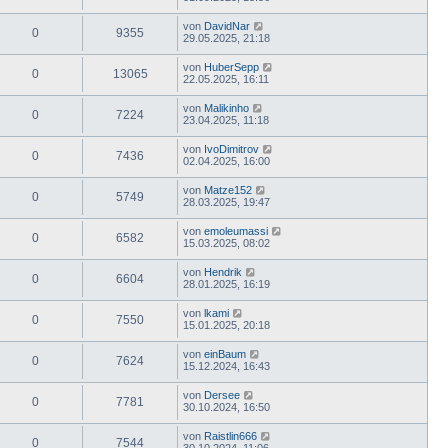
von
DavidNar
0
9355
29.05.2025, 21:18
von
HuberSepp
0
13065
22.05.2025, 16:11
von
Malikinho
0
7224
23.04.2025, 11:18
von
IvoDimitrov
0
7436
02.04.2025, 16:00
von
Matze152
0
5749
28.03.2025, 19:47
von
emoleumassi
0
6582
15.03.2025, 08:02
von
Hendrik
0
6604
28.01.2025, 16:19
von
lkami
0
7550
15.01.2025, 20:18
von
einBaum
0
7624
15.12.2024, 16:43
von
Dersee
0
7781
30.10.2024, 16:50
von
Raistlin666
0
7544