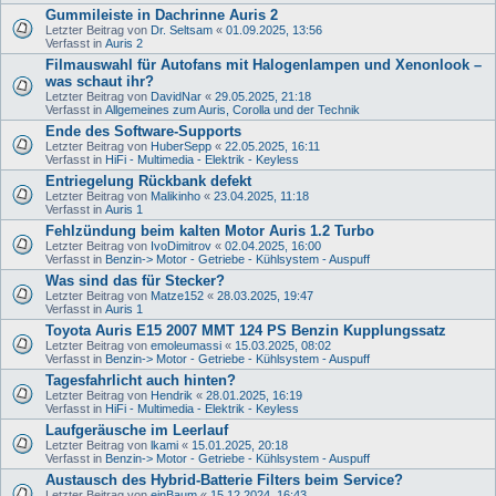
Gummileiste in Dachrinne Auris 2
Letzter Beitrag von
Dr. Seltsam
«
01.09.2025, 13:56
Verfasst in
Auris 2
Filmauswahl für Autofans mit Halogenlampen und Xenonlook –
was schaut ihr?
Letzter Beitrag von
DavidNar
«
29.05.2025, 21:18
Verfasst in
Allgemeines zum Auris, Corolla und der Technik
Ende des Software-Supports
Letzter Beitrag von
HuberSepp
«
22.05.2025, 16:11
Verfasst in
HiFi - Multimedia - Elektrik - Keyless
Entriegelung Rückbank defekt
Letzter Beitrag von
Malikinho
«
23.04.2025, 11:18
Verfasst in
Auris 1
Fehlzündung beim kalten Motor Auris 1.2 Turbo
Letzter Beitrag von
IvoDimitrov
«
02.04.2025, 16:00
Verfasst in
Benzin-> Motor - Getriebe - Kühlsystem - Auspuff
Was sind das für Stecker?
Letzter Beitrag von
Matze152
«
28.03.2025, 19:47
Verfasst in
Auris 1
Toyota Auris E15 2007 MMT 124 PS Benzin Kupplungssatz
Letzter Beitrag von
emoleumassi
«
15.03.2025, 08:02
Verfasst in
Benzin-> Motor - Getriebe - Kühlsystem - Auspuff
Tagesfahrlicht auch hinten?
Letzter Beitrag von
Hendrik
«
28.01.2025, 16:19
Verfasst in
HiFi - Multimedia - Elektrik - Keyless
Laufgeräusche im Leerlauf
Letzter Beitrag von
lkami
«
15.01.2025, 20:18
Verfasst in
Benzin-> Motor - Getriebe - Kühlsystem - Auspuff
Austausch des Hybrid-Batterie Filters beim Service?
Letzter Beitrag von
einBaum
«
15.12.2024, 16:43