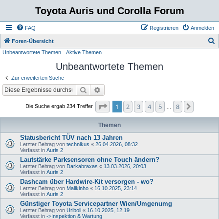
Toyota Auris und Corolla Forum
FAQ
Registrieren
Anmelden
S
Foren-Übersicht
Unbeantwortete Themen
Aktive Themen
u
Unbeantwortete Themen
c
h
Zur erweiterten Suche
e
Suche
Erweiterte Suche
Seite
1
von
8
1
2
3
4
5
8
Nächste
Die Suche ergab 234 Treffer
…
Themen
Statusbericht TÜV nach 13 Jahren
Letzter Beitrag von
technikus
«
26.04.2026, 08:32
Verfasst in
Auris 2
Lautstärke Parksensoren ohne Touch ändern?
Letzter Beitrag von
Darkabraxas
«
13.03.2026, 20:03
Verfasst in
Auris 2
Dashcam über Hardwire-Kit versorgen - wo?
Letzter Beitrag von
Malikinho
«
16.10.2025, 23:14
Verfasst in
Auris 2
Günstiger Toyota Servicepartner Wien/Umgenumg
Letzter Beitrag von
Uriboli
«
16.10.2025, 12:19
Verfasst in
->Inspektion & Wartung