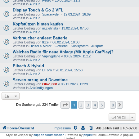
Letzter Beitrag von
Pedro
«
10.05.2024, 21:37
Verfasst in
Auris 2
Display Touch & Go 2 VFL
Letzter Beitrag von
Spaceryder
«
19.03.2024, 16:09
Verfasst in
Auris 2
Kopfstützen hinten kaufen
Letzter Beitrag von
m.zielinski
«
13.02.2024, 07:56
Verfasst in
Auris 2
Verbraucher entleert Batterie
Letzter Beitrag von
fkze
«
06.02.2024, 18:08
Verfasst in
Diesel-> Motor - Getriebe - Kühlsystem - Auspuff
Welches Radio für neue Anlage (Mit Apple CarPlay)?
Letzter Beitrag von
Vapingplane
«
03.02.2024, 11:12
Verfasst in
Auris 2
Eibach & Hybrid
Letzter Beitrag von
ElToro
«
28.01.2024, 15:58
Verfasst in
Auris 2
Serverumzug und Downtime
Letzter Beitrag von
Olav_888
«
06.12.2023, 12:29
Verfasst in
Ankündigungen
Seite
1
von
8
1
2
3
4
5
8
Nächste
Die Suche ergab 234 Treffer
…
Gehe zu
Foren-Übersicht
Impressum
Alle Zeiten sind
UTC+02:00
Style developer by
support forum tricolor
,
Powered by
phpBB
® Forum Software © phpBB
Limited