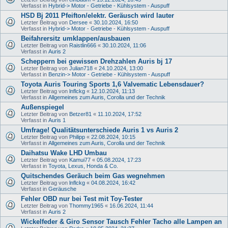
Verfasst in
Hybrid-> Motor - Getriebe - Kühlsystem - Auspuff
HSD Bj 2011 Pfeifton/elektr. Geräusch wird lauter
Letzter Beitrag von
Dersee
«
30.10.2024, 16:50
Verfasst in
Hybrid-> Motor - Getriebe - Kühlsystem - Auspuff
Beifahrersitz umklappen/ausbauen
Letzter Beitrag von
Raistlin666
«
30.10.2024, 11:06
Verfasst in
Auris 2
Scheppern bei gewissen Drehzahlen Auris bj 17
Letzter Beitrag von
Julian718
«
24.10.2024, 13:00
Verfasst in
Benzin-> Motor - Getriebe - Kühlsystem - Auspuff
Toyota Auris Touring Sports 1,6 Valvematic Lebensdauer?
Letzter Beitrag von
lnflckg
«
12.10.2024, 11:13
Verfasst in
Allgemeines zum Auris, Corolla und der Technik
Außenspiegel
Letzter Beitrag von
Betzer81
«
11.10.2024, 17:52
Verfasst in
Auris 1
Umfrage! Qualitätsunterschiede Auris 1 vs Auris 2
Letzter Beitrag von
Philipp
«
22.08.2024, 10:15
Verfasst in
Allgemeines zum Auris, Corolla und der Technik
Daihatsu Wake LHD Umbau
Letzter Beitrag von
Kamui77
«
05.08.2024, 17:23
Verfasst in
Toyota, Lexus, Honda & Co.
Quitschendes Geräuch beim Gas wegnehmen
Letzter Beitrag von
lnflckg
«
04.08.2024, 16:42
Verfasst in
Geräusche
Fehler OBD nur bei Test mit Toy-Tester
Letzter Beitrag von
Thommy1965
«
16.06.2024, 11:44
Verfasst in
Auris 2
Wickelfeder & Giro Sensor Tausch Fehler Tacho alle Lampen an