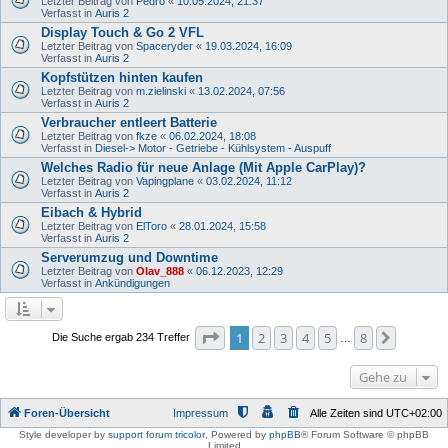
Letzter Beitrag von
Pedro
«
10.05.2024, 21:37
Verfasst in
Auris 2
Display Touch & Go 2 VFL
Letzter Beitrag von
Spaceryder
«
19.03.2024, 16:09
Verfasst in
Auris 2
Kopfstützen hinten kaufen
Letzter Beitrag von
m.zielinski
«
13.02.2024, 07:56
Verfasst in
Auris 2
Verbraucher entleert Batterie
Letzter Beitrag von
fkze
«
06.02.2024, 18:08
Verfasst in
Diesel-> Motor - Getriebe - Kühlsystem - Auspuff
Welches Radio für neue Anlage (Mit Apple CarPlay)?
Letzter Beitrag von
Vapingplane
«
03.02.2024, 11:12
Verfasst in
Auris 2
Eibach & Hybrid
Letzter Beitrag von
ElToro
«
28.01.2024, 15:58
Verfasst in
Auris 2
Serverumzug und Downtime
Letzter Beitrag von
Olav_888
«
06.12.2023, 12:29
Verfasst in
Ankündigungen
Seite
1
von
8
1
2
3
4
5
8
Nächste
Die Suche ergab 234 Treffer
…
Gehe zu
Foren-Übersicht
Impressum
Alle Zeiten sind
UTC+02:00
Style developer by
support forum tricolor
,
Powered by
phpBB
® Forum Software © phpBB
Limited