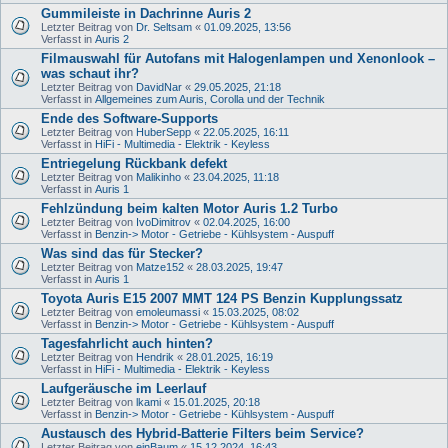
Gummileiste in Dachrinne Auris 2
Letzter Beitrag von
Dr. Seltsam
«
01.09.2025, 13:56
Verfasst in
Auris 2
Filmauswahl für Autofans mit Halogenlampen und Xenonlook –
was schaut ihr?
Letzter Beitrag von
DavidNar
«
29.05.2025, 21:18
Verfasst in
Allgemeines zum Auris, Corolla und der Technik
Ende des Software-Supports
Letzter Beitrag von
HuberSepp
«
22.05.2025, 16:11
Verfasst in
HiFi - Multimedia - Elektrik - Keyless
Entriegelung Rückbank defekt
Letzter Beitrag von
Malikinho
«
23.04.2025, 11:18
Verfasst in
Auris 1
Fehlzündung beim kalten Motor Auris 1.2 Turbo
Letzter Beitrag von
IvoDimitrov
«
02.04.2025, 16:00
Verfasst in
Benzin-> Motor - Getriebe - Kühlsystem - Auspuff
Was sind das für Stecker?
Letzter Beitrag von
Matze152
«
28.03.2025, 19:47
Verfasst in
Auris 1
Toyota Auris E15 2007 MMT 124 PS Benzin Kupplungssatz
Letzter Beitrag von
emoleumassi
«
15.03.2025, 08:02
Verfasst in
Benzin-> Motor - Getriebe - Kühlsystem - Auspuff
Tagesfahrlicht auch hinten?
Letzter Beitrag von
Hendrik
«
28.01.2025, 16:19
Verfasst in
HiFi - Multimedia - Elektrik - Keyless
Laufgeräusche im Leerlauf
Letzter Beitrag von
lkami
«
15.01.2025, 20:18
Verfasst in
Benzin-> Motor - Getriebe - Kühlsystem - Auspuff
Austausch des Hybrid-Batterie Filters beim Service?
Letzter Beitrag von
einBaum
«
15.12.2024, 16:43