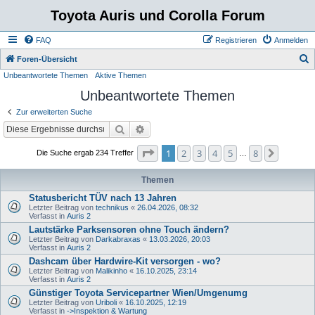
Toyota Auris und Corolla Forum
FAQ
Registrieren
Anmelden
S
Foren-Übersicht
Unbeantwortete Themen
Aktive Themen
u
Unbeantwortete Themen
c
h
Zur erweiterten Suche
e
Suche
Erweiterte Suche
Seite
1
von
8
1
2
3
4
5
8
Nächste
Die Suche ergab 234 Treffer
…
Themen
Statusbericht TÜV nach 13 Jahren
Letzter Beitrag von
technikus
«
26.04.2026, 08:32
Verfasst in
Auris 2
Lautstärke Parksensoren ohne Touch ändern?
Letzter Beitrag von
Darkabraxas
«
13.03.2026, 20:03
Verfasst in
Auris 2
Dashcam über Hardwire-Kit versorgen - wo?
Letzter Beitrag von
Malikinho
«
16.10.2025, 23:14
Verfasst in
Auris 2
Günstiger Toyota Servicepartner Wien/Umgenumg
Letzter Beitrag von
Uriboli
«
16.10.2025, 12:19
Verfasst in
->Inspektion & Wartung