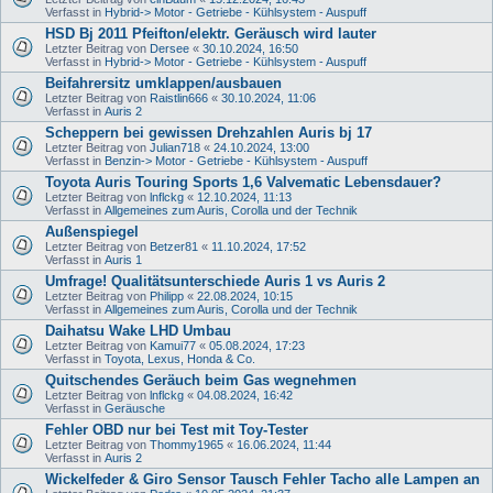
Verfasst in
Hybrid-> Motor - Getriebe - Kühlsystem - Auspuff
HSD Bj 2011 Pfeifton/elektr. Geräusch wird lauter
Letzter Beitrag von
Dersee
«
30.10.2024, 16:50
Verfasst in
Hybrid-> Motor - Getriebe - Kühlsystem - Auspuff
Beifahrersitz umklappen/ausbauen
Letzter Beitrag von
Raistlin666
«
30.10.2024, 11:06
Verfasst in
Auris 2
Scheppern bei gewissen Drehzahlen Auris bj 17
Letzter Beitrag von
Julian718
«
24.10.2024, 13:00
Verfasst in
Benzin-> Motor - Getriebe - Kühlsystem - Auspuff
Toyota Auris Touring Sports 1,6 Valvematic Lebensdauer?
Letzter Beitrag von
lnflckg
«
12.10.2024, 11:13
Verfasst in
Allgemeines zum Auris, Corolla und der Technik
Außenspiegel
Letzter Beitrag von
Betzer81
«
11.10.2024, 17:52
Verfasst in
Auris 1
Umfrage! Qualitätsunterschiede Auris 1 vs Auris 2
Letzter Beitrag von
Philipp
«
22.08.2024, 10:15
Verfasst in
Allgemeines zum Auris, Corolla und der Technik
Daihatsu Wake LHD Umbau
Letzter Beitrag von
Kamui77
«
05.08.2024, 17:23
Verfasst in
Toyota, Lexus, Honda & Co.
Quitschendes Geräuch beim Gas wegnehmen
Letzter Beitrag von
lnflckg
«
04.08.2024, 16:42
Verfasst in
Geräusche
Fehler OBD nur bei Test mit Toy-Tester
Letzter Beitrag von
Thommy1965
«
16.06.2024, 11:44
Verfasst in
Auris 2
Wickelfeder & Giro Sensor Tausch Fehler Tacho alle Lampen an