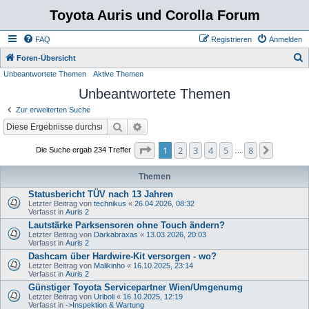
Toyota Auris und Corolla Forum
FAQ
Registrieren
Anmelden
S
Foren-Übersicht
Unbeantwortete Themen
Aktive Themen
u
Unbeantwortete Themen
c
h
Zur erweiterten Suche
e
Suche
Erweiterte Suche
Seite
1
von
8
1
2
3
4
5
8
Nächste
Die Suche ergab 234 Treffer
…
Themen
Statusbericht TÜV nach 13 Jahren
Letzter Beitrag von
technikus
«
26.04.2026, 08:32
Verfasst in
Auris 2
Lautstärke Parksensoren ohne Touch ändern?
Letzter Beitrag von
Darkabraxas
«
13.03.2026, 20:03
Verfasst in
Auris 2
Dashcam über Hardwire-Kit versorgen - wo?
Letzter Beitrag von
Malikinho
«
16.10.2025, 23:14
Verfasst in
Auris 2
Günstiger Toyota Servicepartner Wien/Umgenumg
Letzter Beitrag von
Uriboli
«
16.10.2025, 12:19
Verfasst in
->Inspektion & Wartung