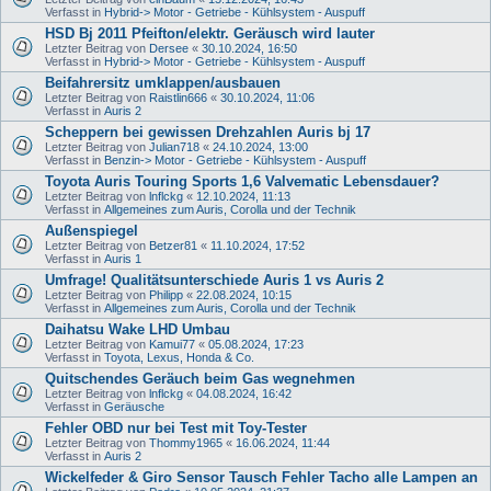
Verfasst in
Hybrid-> Motor - Getriebe - Kühlsystem - Auspuff
HSD Bj 2011 Pfeifton/elektr. Geräusch wird lauter
Letzter Beitrag von
Dersee
«
30.10.2024, 16:50
Verfasst in
Hybrid-> Motor - Getriebe - Kühlsystem - Auspuff
Beifahrersitz umklappen/ausbauen
Letzter Beitrag von
Raistlin666
«
30.10.2024, 11:06
Verfasst in
Auris 2
Scheppern bei gewissen Drehzahlen Auris bj 17
Letzter Beitrag von
Julian718
«
24.10.2024, 13:00
Verfasst in
Benzin-> Motor - Getriebe - Kühlsystem - Auspuff
Toyota Auris Touring Sports 1,6 Valvematic Lebensdauer?
Letzter Beitrag von
lnflckg
«
12.10.2024, 11:13
Verfasst in
Allgemeines zum Auris, Corolla und der Technik
Außenspiegel
Letzter Beitrag von
Betzer81
«
11.10.2024, 17:52
Verfasst in
Auris 1
Umfrage! Qualitätsunterschiede Auris 1 vs Auris 2
Letzter Beitrag von
Philipp
«
22.08.2024, 10:15
Verfasst in
Allgemeines zum Auris, Corolla und der Technik
Daihatsu Wake LHD Umbau
Letzter Beitrag von
Kamui77
«
05.08.2024, 17:23
Verfasst in
Toyota, Lexus, Honda & Co.
Quitschendes Geräuch beim Gas wegnehmen
Letzter Beitrag von
lnflckg
«
04.08.2024, 16:42
Verfasst in
Geräusche
Fehler OBD nur bei Test mit Toy-Tester
Letzter Beitrag von
Thommy1965
«
16.06.2024, 11:44
Verfasst in
Auris 2
Wickelfeder & Giro Sensor Tausch Fehler Tacho alle Lampen an