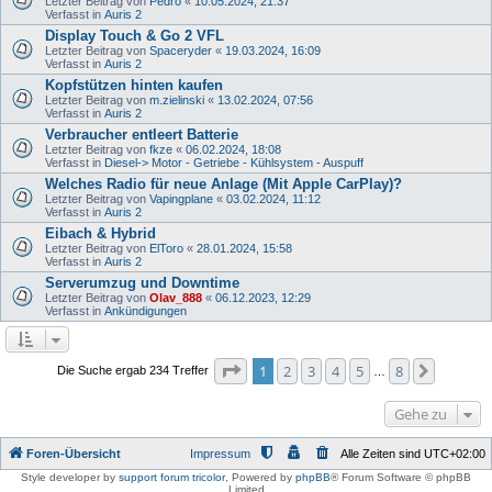
Letzter Beitrag von
Pedro
«
10.05.2024, 21:37
Verfasst in
Auris 2
Display Touch & Go 2 VFL
Letzter Beitrag von
Spaceryder
«
19.03.2024, 16:09
Verfasst in
Auris 2
Kopfstützen hinten kaufen
Letzter Beitrag von
m.zielinski
«
13.02.2024, 07:56
Verfasst in
Auris 2
Verbraucher entleert Batterie
Letzter Beitrag von
fkze
«
06.02.2024, 18:08
Verfasst in
Diesel-> Motor - Getriebe - Kühlsystem - Auspuff
Welches Radio für neue Anlage (Mit Apple CarPlay)?
Letzter Beitrag von
Vapingplane
«
03.02.2024, 11:12
Verfasst in
Auris 2
Eibach & Hybrid
Letzter Beitrag von
ElToro
«
28.01.2024, 15:58
Verfasst in
Auris 2
Serverumzug und Downtime
Letzter Beitrag von
Olav_888
«
06.12.2023, 12:29
Verfasst in
Ankündigungen
Seite
1
von
8
1
2
3
4
5
8
Nächste
Die Suche ergab 234 Treffer
…
Gehe zu
Foren-Übersicht
Impressum
Alle Zeiten sind
UTC+02:00
Style developer by
support forum tricolor
,
Powered by
phpBB
® Forum Software © phpBB
Limited