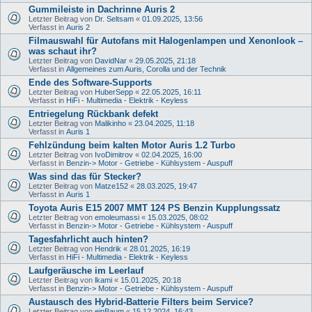
Gummileiste in Dachrinne Auris 2
Letzter Beitrag von
Dr. Seltsam
«
01.09.2025, 13:56
Verfasst in
Auris 2
Filmauswahl für Autofans mit Halogenlampen und Xenonlook –
was schaut ihr?
Letzter Beitrag von
DavidNar
«
29.05.2025, 21:18
Verfasst in
Allgemeines zum Auris, Corolla und der Technik
Ende des Software-Supports
Letzter Beitrag von
HuberSepp
«
22.05.2025, 16:11
Verfasst in
HiFi - Multimedia - Elektrik - Keyless
Entriegelung Rückbank defekt
Letzter Beitrag von
Malikinho
«
23.04.2025, 11:18
Verfasst in
Auris 1
Fehlzündung beim kalten Motor Auris 1.2 Turbo
Letzter Beitrag von
IvoDimitrov
«
02.04.2025, 16:00
Verfasst in
Benzin-> Motor - Getriebe - Kühlsystem - Auspuff
Was sind das für Stecker?
Letzter Beitrag von
Matze152
«
28.03.2025, 19:47
Verfasst in
Auris 1
Toyota Auris E15 2007 MMT 124 PS Benzin Kupplungssatz
Letzter Beitrag von
emoleumassi
«
15.03.2025, 08:02
Verfasst in
Benzin-> Motor - Getriebe - Kühlsystem - Auspuff
Tagesfahrlicht auch hinten?
Letzter Beitrag von
Hendrik
«
28.01.2025, 16:19
Verfasst in
HiFi - Multimedia - Elektrik - Keyless
Laufgeräusche im Leerlauf
Letzter Beitrag von
lkami
«
15.01.2025, 20:18
Verfasst in
Benzin-> Motor - Getriebe - Kühlsystem - Auspuff
Austausch des Hybrid-Batterie Filters beim Service?
Letzter Beitrag von
einBaum
«
15.12.2024, 16:43