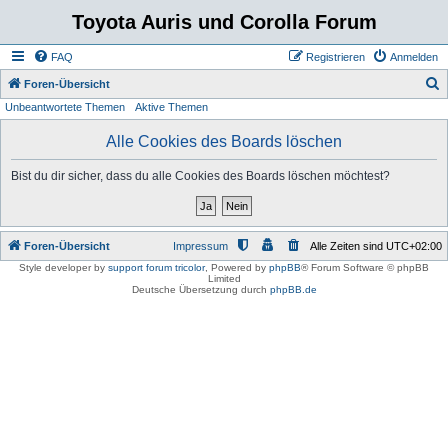
Toyota Auris und Corolla Forum
FAQ
Registrieren
Anmelden
S
Foren-Übersicht
Unbeantwortete Themen
Aktive Themen
u
c
Alle Cookies des Boards löschen
h
Bist du dir sicher, dass du alle Cookies des Boards löschen möchtest?
e
Foren-Übersicht
Impressum
Alle Zeiten sind
UTC+02:00
Style developer by
support forum tricolor
,
Powered by
phpBB
® Forum Software © phpBB
Limited
Deutsche Übersetzung durch
phpBB.de