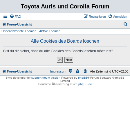
Toyota Auris und Corolla Forum
FAQ
Registrieren
Anmelden
S
Foren-Übersicht
Unbeantwortete Themen
Aktive Themen
u
c
Alle Cookies des Boards löschen
h
Bist du dir sicher, dass du alle Cookies des Boards löschen möchtest?
e
Foren-Übersicht
Impressum
Alle Zeiten sind
UTC+02:00
Style developer by
support forum tricolor
,
Powered by
phpBB
® Forum Software © phpBB
Limited
Deutsche Übersetzung durch
phpBB.de