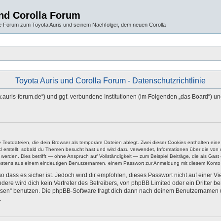
und Corolla Forum
 Forum zum Toyota Auris und seinem Nachfolger, dem neuen Corolla
Toyota Auris und Corolla Forum - Datenschutzrichtlinie
/www.auris-forum.de“) und ggf. verbundene Institutionen (im Folgenden „das Board
e Textdateien, die dein Browser als temporäre Dateien ablegt. Zwei dieser Cookies enthalten e
ird erstellt, sobald du Themen besucht hast und wird dazu verwendet, Informationen über die vo
rden. Dies betrifft — ohne Anspruch auf Vollständigkeit — zum Beispiel Beiträge, die als Gast e
ndestens aus einem eindeutigen Benutzernamen, einem Passwort zur Anmeldung mit diesem Konto 
 dass es sicher ist. Jedoch wird dir empfohlen, dieses Passwort nicht auf einer V
re wird dich kein Vertreter des Betreibers, von phpBB Limited oder ein Dritter b
ssen“ benutzen. Die phpBB-Software fragt dich dann nach deinem Benutzernamen 
.