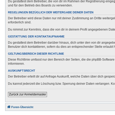
Du gestattest dem Betreiber, die von dir im Rahmen der Registrierung eing
und für den Betrieb des Boards zu verwenden.
REGELUNGEN BEZÜGLICH DER WEITERGABE DEINER DATEN
Der Betreiber wird diese Daten nur mit deiner Zustimmung an Dritte weitergeb
erforderlich sind.
Du nimmst zur Kenntnis, dass die von dir in deinem Profil angegebenen Date
GESTATTUNG DER KONTAKTAUFNAHME
Du gestattest dem Betreiber darüber hinaus, dich unter den von dir angegebe
Benutzer dich kontaktieren, sofern du dies an entsprechender Stelle erlaubt h
GELTUNGSBEREICH DIESER RICHTLINIE
Diese Richtlinie umfasst nur den Bereich der Seiten, die die phpBB-Softwar
informieren.
AUSKUNFTSRECHT
Der Betreiber erteilt dir auf Anfrage Auskunft, welche Daten über dich gespeic
Du kannst jederzeit die Löschung bzw. Sperrung deiner Daten verlangen. Kont
Zurück zur Anmeldemaske
Foren-Übersicht