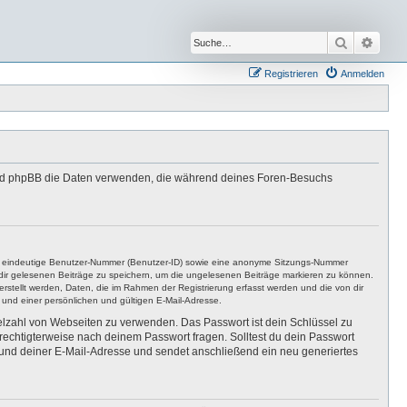
Suche
Erwei
Registrieren
Anmelden
“) und phpBB die Daten verwenden, die während deines Foren-Besuchs
ine eindeutige Benutzer-Nummer (Benutzer-ID) sowie eine anonyme Sitzungs-Nummer
n dir gelesenen Beiträge zu speichern, um die ungelesenen Beiträge markieren zu können.
rstellt werden, Daten, die im Rahmen der Registrierung erfasst werden und die von dir
und einer persönlichen und gültigen E-Mail-Adresse.
ielzahl von Webseiten zu verwenden. Das Passwort ist dein Schlüssel zu
erechtigterweise nach deinem Passwort fragen. Solltest du dein Passwort
und deiner E-Mail-Adresse und sendet anschließend ein neu generiertes