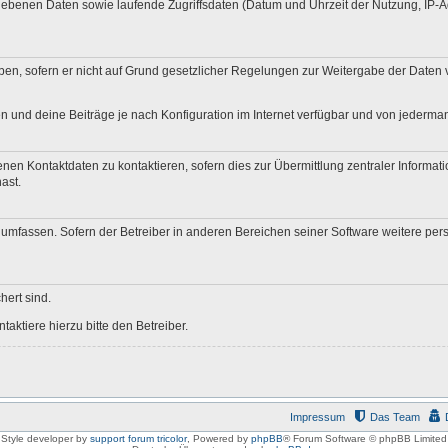
egebenen Daten sowie laufende Zugriffsdaten (Datum und Uhrzeit der Nutzung, IP-
en, sofern er nicht auf Grund gesetzlicher Regelungen zur Weitergabe der Daten ve
n und deine Beiträge je nach Konfiguration im Internet verfügbar und von jederma
nen Kontaktdaten zu kontaktieren, sofern dies zur Übermittlung zentraler Informati
ast.
e umfassen. Sofern der Betreiber in anderen Bereichen seiner Software weitere pe
hert sind.
aktiere hierzu bitte den Betreiber.
Impressum
Das Team
Style developer by
support forum tricolor
,
Powered by
phpBB
® Forum Software © phpBB Limited