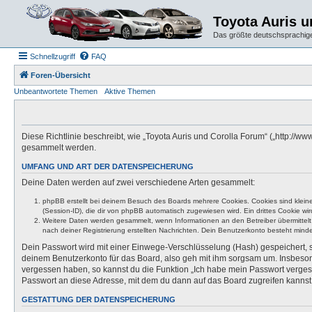
Toyota Auris 
Das größte deutschsprachige
Schnellzugriff
FAQ
Foren-Übersicht
Unbeantwortete Themen
Aktive Themen
Diese Richtlinie beschreibt, wie „Toyota Auris und Corolla Forum“ („http:/
gesammelt werden.
UMFANG UND ART DER DATENSPEICHERUNG
Deine Daten werden auf zwei verschiedene Arten gesammelt:
phpBB erstellt bei deinem Besuch des Boards mehrere Cookies. Cookies sind klein
(Session-ID), die dir von phpBB automatisch zugewiesen wird. Ein drittes Cookie w
Weitere Daten werden gesammelt, wenn Informationen an den Betreiber übermittelt we
nach deiner Registrierung erstellten Nachrichten. Dein Benutzerkonto besteht mi
Dein Passwort wird mit einer Einwege-Verschlüsselung (Hash) gespeichert, so
deinem Benutzerkonto für das Board, also geh mit ihm sorgsam um. Insbesonde
vergessen haben, so kannst du die Funktion „Ich habe mein Passwort verge
Passwort an diese Adresse, mit dem du dann auf das Board zugreifen kannst
GESTATTUNG DER DATENSPEICHERUNG