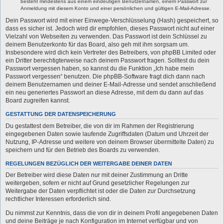
besteht mindestens aus einem eindeutigen Benutzernamen, einem Passwort zur
Anmeldung mit diesem Konto und einer persönlichen und gültigen E-Mail-Adresse.
Dein Passwort wird mit einer Einwege-Verschlüsselung (Hash) gespeichert, so
dass es sicher ist. Jedoch wird dir empfohlen, dieses Passwort nicht auf einer
Vielzahl von Webseiten zu verwenden. Das Passwort ist dein Schlüssel zu
deinem Benutzerkonto für das Board, also geh mit ihm sorgsam um.
Insbesondere wird dich kein Vertreter des Betreibers, von phpBB Limited oder
ein Dritter berechtigterweise nach deinem Passwort fragen. Solltest du dein
Passwort vergessen haben, so kannst du die Funktion „Ich habe mein
Passwort vergessen“ benutzen. Die phpBB-Software fragt dich dann nach
deinem Benutzernamen und deiner E-Mail-Adresse und sendet anschließend
ein neu generiertes Passwort an diese Adresse, mit dem du dann auf das
Board zugreifen kannst.
GESTATTUNG DER DATENSPEICHERUNG
Du gestattest dem Betreiber, die von dir im Rahmen der Registrierung
eingegebenen Daten sowie laufende Zugriffsdaten (Datum und Uhrzeit der
Nutzung, IP-Adresse und weitere von deinem Browser übermittelte Daten) zu
speichern und für den Betrieb des Boards zu verwenden.
REGELUNGEN BEZÜGLICH DER WEITERGABE DEINER DATEN
Der Betreiber wird diese Daten nur mit deiner Zustimmung an Dritte
weitergeben, sofern er nicht auf Grund gesetzlicher Regelungen zur
Weitergabe der Daten verpflichtet ist oder die Daten zur Durchsetzung
rechtlicher Interessen erforderlich sind.
Du nimmst zur Kenntnis, dass die von dir in deinem Profil angegebenen Daten
und deine Beiträge je nach Konfiguration im Internet verfügbar und von