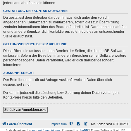
jedermann abrufbar sein können.
GESTATTUNG DER KONTAKTAUFNAHME
Du gestattest dem Betreiber darüber hinaus, dich unter den von dir
angegebenen Kontaktdaten zu kontaktieren, sofern dies zur Übermittlung
zentraler Informationen über das Board erforderlich ist. Darüber hinaus dürfen
er und andere Benutzer dich kontaktieren, sofern du dies an entsprechender
Stelle erlaubt hast.
GELTUNGSBEREICH DIESER RICHTLINIE
Diese Richtlinie umfasst nur den Bereich der Seiten, die die phpBB-Software
umfassen. Sofern der Betreiber in anderen Bereichen seiner Software weitere
personenbezogene Daten verarbeitet, wird er dich darüber gesondert
informieren.
AUSKUNFTSRECHT
Der Betreiber erteilt dir auf Anfrage Auskunft, welche Daten über dich
gespeichert sind.
Du kannst jederzeit die Löschung bzw. Sperrung deiner Daten verlangen.
Kontaktiere hierzu bitte den Betreiber.
Zurück zur Anmeldemaske
Foren-Übersicht
Impressum
Alle Zeiten sind
UTC+02:00
Style developer by
support forum tricolor
,
Powered by
phpBB
® Forum Software © phpBB