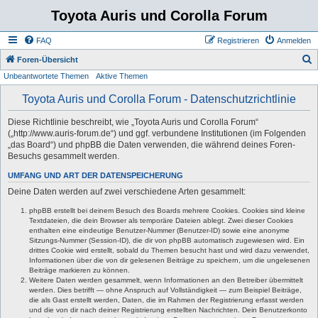
Toyota Auris und Corolla Forum
FAQ
Registrieren
Anmelden
S
Foren-Übersicht
Unbeantwortete Themen
Aktive Themen
u
c
Toyota Auris und Corolla Forum - Datenschutzrichtlinie
h
Diese Richtlinie beschreibt, wie „Toyota Auris und Corolla Forum“
e
(„http://www.auris-forum.de“) und ggf. verbundene Institutionen (im Folgenden
„das Board“) und phpBB die Daten verwenden, die während deines Foren-
Besuchs gesammelt werden.
UMFANG UND ART DER DATENSPEICHERUNG
Deine Daten werden auf zwei verschiedene Arten gesammelt:
phpBB erstellt bei deinem Besuch des Boards mehrere Cookies. Cookies sind kleine
Textdateien, die dein Browser als temporäre Dateien ablegt. Zwei dieser Cookies
enthalten eine eindeutige Benutzer-Nummer (Benutzer-ID) sowie eine anonyme
Sitzungs-Nummer (Session-ID), die dir von phpBB automatisch zugewiesen wird. Ein
drittes Cookie wird erstellt, sobald du Themen besucht hast und wird dazu verwendet,
Informationen über die von dir gelesenen Beiträge zu speichern, um die ungelesenen
Beiträge markieren zu können.
Weitere Daten werden gesammelt, wenn Informationen an den Betreiber übermittelt
werden. Dies betrifft — ohne Anspruch auf Vollständigkeit — zum Beispiel Beiträge,
die als Gast erstellt werden, Daten, die im Rahmen der Registrierung erfasst werden
und die von dir nach deiner Registrierung erstellten Nachrichten. Dein Benutzerkonto