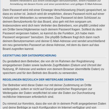
besteht mindestens aus einem eindeutigen Benutzernamen, einem Passwort zur
Anmeldung mit diesem Konto und einer persönlichen und gültigen E-Mail-Adresse.
Dein Passwort wird mit einer Einwege-Verschlüsselung (Hash) gespeichert, so
dass es sicher ist. Jedoch wird dir empfohlen, dieses Passwort nicht auf einer
Vielzahl von Webseiten zu verwenden. Das Passwort ist dein Schlüssel zu
deinem Benutzerkonto für das Board, also geh mit ihm sorgsam um.
Insbesondere wird dich kein Vertreter des Betreibers, von phpBB Limited oder
ein Dritter berechtigterweise nach deinem Passwort fragen. Solltest du dein
Passwort vergessen haben, so kannst du die Funktion „Ich habe mein
Passwort vergessen“ benutzen. Die phpBB-Software fragt dich dann nach
deinem Benutzernamen und deiner E-Mail-Adresse und sendet anschließend
ein neu generiertes Passwort an diese Adresse, mit dem du dann auf das
Board zugreifen kannst.
GESTATTUNG DER DATENSPEICHERUNG
Du gestattest dem Betreiber, die von dir im Rahmen der Registrierung
eingegebenen Daten sowie laufende Zugriffsdaten (Datum und Uhrzeit der
Nutzung, IP-Adresse und weitere von deinem Browser übermittelte Daten) zu
speichern und für den Betrieb des Boards zu verwenden.
REGELUNGEN BEZÜGLICH DER WEITERGABE DEINER DATEN
Der Betreiber wird diese Daten nur mit deiner Zustimmung an Dritte
weitergeben, sofern er nicht auf Grund gesetzlicher Regelungen zur
Weitergabe der Daten verpflichtet ist oder die Daten zur Durchsetzung
rechtlicher Interessen erforderlich sind.
Du nimmst zur Kenntnis, dass die von dir in deinem Profil angegebenen Daten
und deine Beiträge je nach Konfiguration im Internet verfügbar und von