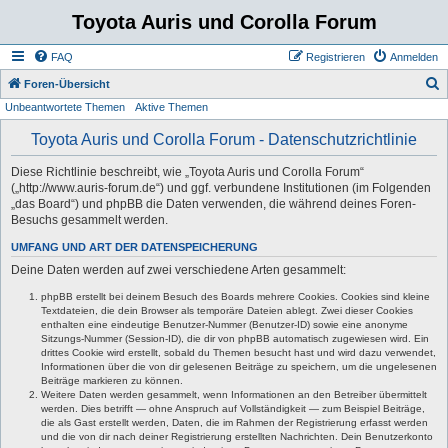
Toyota Auris und Corolla Forum
FAQ
Registrieren
Anmelden
S
Foren-Übersicht
Unbeantwortete Themen
Aktive Themen
u
c
Toyota Auris und Corolla Forum - Datenschutzrichtlinie
h
Diese Richtlinie beschreibt, wie „Toyota Auris und Corolla Forum“
e
(„http://www.auris-forum.de“) und ggf. verbundene Institutionen (im Folgenden
„das Board“) und phpBB die Daten verwenden, die während deines Foren-
Besuchs gesammelt werden.
UMFANG UND ART DER DATENSPEICHERUNG
Deine Daten werden auf zwei verschiedene Arten gesammelt:
phpBB erstellt bei deinem Besuch des Boards mehrere Cookies. Cookies sind kleine
Textdateien, die dein Browser als temporäre Dateien ablegt. Zwei dieser Cookies
enthalten eine eindeutige Benutzer-Nummer (Benutzer-ID) sowie eine anonyme
Sitzungs-Nummer (Session-ID), die dir von phpBB automatisch zugewiesen wird. Ein
drittes Cookie wird erstellt, sobald du Themen besucht hast und wird dazu verwendet,
Informationen über die von dir gelesenen Beiträge zu speichern, um die ungelesenen
Beiträge markieren zu können.
Weitere Daten werden gesammelt, wenn Informationen an den Betreiber übermittelt
werden. Dies betrifft — ohne Anspruch auf Vollständigkeit — zum Beispiel Beiträge,
die als Gast erstellt werden, Daten, die im Rahmen der Registrierung erfasst werden
und die von dir nach deiner Registrierung erstellten Nachrichten. Dein Benutzerkonto