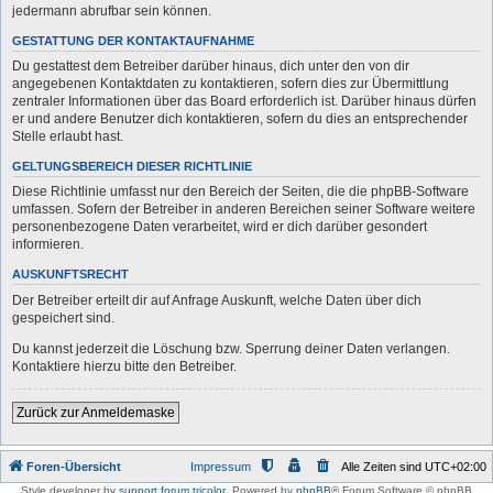
jedermann abrufbar sein können.
GESTATTUNG DER KONTAKTAUFNAHME
Du gestattest dem Betreiber darüber hinaus, dich unter den von dir
angegebenen Kontaktdaten zu kontaktieren, sofern dies zur Übermittlung
zentraler Informationen über das Board erforderlich ist. Darüber hinaus dürfen
er und andere Benutzer dich kontaktieren, sofern du dies an entsprechender
Stelle erlaubt hast.
GELTUNGSBEREICH DIESER RICHTLINIE
Diese Richtlinie umfasst nur den Bereich der Seiten, die die phpBB-Software
umfassen. Sofern der Betreiber in anderen Bereichen seiner Software weitere
personenbezogene Daten verarbeitet, wird er dich darüber gesondert
informieren.
AUSKUNFTSRECHT
Der Betreiber erteilt dir auf Anfrage Auskunft, welche Daten über dich
gespeichert sind.
Du kannst jederzeit die Löschung bzw. Sperrung deiner Daten verlangen.
Kontaktiere hierzu bitte den Betreiber.
Zurück zur Anmeldemaske
Foren-Übersicht
Impressum
Alle Zeiten sind
UTC+02:00
Style developer by
support forum tricolor
,
Powered by
phpBB
® Forum Software © phpBB