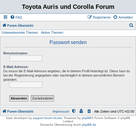
Toyota Auris und Corolla Forum
FAQ
Registrieren
Anmelden
S
Foren-Übersicht
Unbeantwortete Themen
Aktive Themen
u
c
Passwort senden
h
Benutzername:
e
E-Mail-Adresse:
Du musst die E-Mail-Adresse angeben, die in deinem Profil hinterlegt ist. Diese hast du
bei der Registrierung angegeben oder nachträglich in deinem persönlichen Bereich
geändert.
Foren-Übersicht
Impressum
Alle Zeiten sind
UTC+02:00
Style developer by
support forum tricolor
,
Powered by
phpBB
® Forum Software © phpBB
Limited
Deutsche Übersetzung durch
phpBB.de