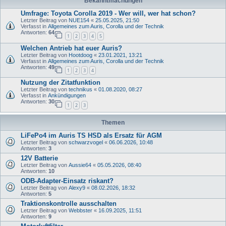
Bekanntmachungen
Umfrage: Toyota Corolla 2019 - Wer will, wer hat schon?
Letzter Beitrag von
NUE154
«
25.05.2025, 21:50
Verfasst in
Allgemeines zum Auris, Corolla und der Technik
Antworten:
64
1
2
3
4
5
Welchen Antrieb hat euer Auris?
Letzter Beitrag von
Hootdoog
«
23.01.2021, 13:21
Verfasst in
Allgemeines zum Auris, Corolla und der Technik
Antworten:
49
1
2
3
4
Nutzung der Zitatfunktion
Letzter Beitrag von
technikus
«
01.08.2020, 08:27
Verfasst in
Ankündigungen
Antworten:
30
1
2
3
Themen
LiFePo4 im Auris TS HSD als Ersatz für AGM
Letzter Beitrag von
schwarzvogel
«
06.06.2026, 10:48
Antworten:
3
12V Batterie
Letzter Beitrag von
Aussie64
«
05.05.2026, 08:40
Antworten:
10
ODB-Adapter-Einsatz riskant?
Letzter Beitrag von
Alexy9
«
08.02.2026, 18:32
Antworten:
5
Traktionskontrolle ausschalten
Letzter Beitrag von
Webbster
«
16.09.2025, 11:51
Antworten:
9