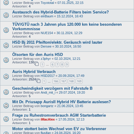
Letzter Beitrag von
Toyototal
«
07.01.2025, 22:15
Antworten:
4
Austausch des Hybrid-Batterie Filters beim Service?
Letzter Beitrag von
einBaum
«
15.12.2024, 16:43
TÜV/GTÜ nach 3 Jahren plus 120.000 km keine besonderen
Vorkommnisse
Letzter Beitrag von
NUE154
«
30.11.2024, 12:29
Antworten:
4
HSD Bj 2011 Pfeifton/elektr. Geräusch wird lauter
Letzter Beitrag von
Dersee
«
30.10.2024, 16:50
Ölsorten für den Auris HSD
Letzter Beitrag von
z3phyr
«
02.10.2024, 12:21
Antworten:
130
1
6
7
8
9
…
Auris Hybrid Verbrauch
Letzter Beitrag von
HSD2017
«
20.09.2024, 17:49
Antworten:
2524
1
166
167
168
169
…
Geschwindigkeit verzögern mit Fahrstufe B
Letzter Beitrag von
Andi_mit_i
«
29.07.2024, 19:20
Antworten:
5
Mit Dr. Priusapp AurisII Hybrid HV Batterie auslesen?
Letzter Beitrag von
bongartz
«
21.06.2024, 13:45
Antworten:
1
Frage zu Ruhestromverbrauch AGM Starterbatterie
Letzter Beitrag von
iMacAlex
«
17.05.2024, 12:13
Antworten:
1
Motor stottert beim Wechsel von EV zu Verbrenner
Letzter Beitrag von
flusifan
«
24.04.2024, 16:20