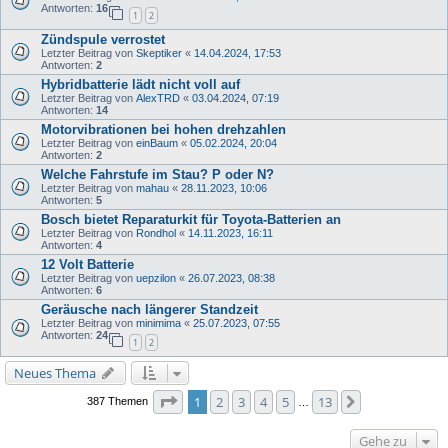
Antworten:
16
1
2
Zündspule verrostet
Letzter Beitrag von
Skeptiker
«
14.04.2024, 17:53
Antworten:
2
Hybridbatterie lädt nicht voll auf
Letzter Beitrag von
AlexTRD
«
03.04.2024, 07:19
Antworten:
14
Motorvibrationen bei hohen drehzahlen
Letzter Beitrag von
einBaum
«
05.02.2024, 20:04
Antworten:
2
Welche Fahrstufe im Stau? P oder N?
Letzter Beitrag von
mahau
«
28.11.2023, 10:06
Antworten:
5
Bosch bietet Reparaturkit für Toyota-Batterien an
Letzter Beitrag von
Rondhol
«
14.11.2023, 16:11
Antworten:
4
12 Volt Batterie
Letzter Beitrag von
uepzilon
«
26.07.2023, 08:38
Antworten:
6
Geräusche nach längerer Standzeit
Letzter Beitrag von
minimima
«
25.07.2023, 07:55
Antworten:
24
1
2
Neues Thema
Seite
1
von
13
1
2
3
4
5
13
Nächste
387 Themen
…
Gehe zu