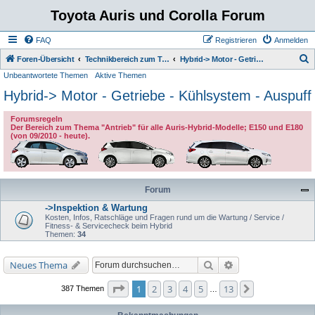
Toyota Auris und Corolla Forum
FAQ
Registrieren
Anmelden
S
Foren-Übersicht
Technikbereich zum Toyota Auris
Hybrid-> Motor - Getriebe - Kühlsystem - Auspuff
Unbeantwortete Themen
Aktive Themen
u
Hybrid-> Motor - Getriebe - Kühlsystem - Auspuff
c
h
Forumsregeln
e
Der Bereich zum Thema "Antrieb" für alle Auris-Hybrid-Modelle; E150 und E180
(von 09/2010 - heute).
Forum
->Inspektion & Wartung
Kosten, Infos, Ratschläge und Fragen rund um die Wartung / Service /
Fitness- & Servicecheck beim Hybrid
Themen:
34
Suche
Erweiterte Suche
Neues Thema
Seite
1
von
13
1
2
3
4
5
13
Nächste
387 Themen
…