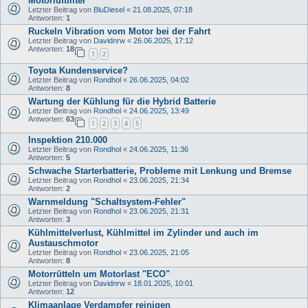
Motorluftfilter
Letzter Beitrag von
BluDiesel
«
21.08.2025, 07:18
Antworten:
1
Ruckeln Vibration vom Motor bei der Fahrt
Letzter Beitrag von
Davidnrw
«
26.06.2025, 17:12
Antworten:
18
1
2
Toyota Kundenservice?
Letzter Beitrag von
Rondhol
«
26.06.2025, 04:02
Antworten:
8
Wartung der Kühlung für die Hybrid Batterie
Letzter Beitrag von
Rondhol
«
24.06.2025, 13:49
Antworten:
63
1
2
3
4
5
Inspektion 210.000
Letzter Beitrag von
Rondhol
«
24.06.2025, 11:36
Antworten:
5
Schwache Starterbatterie, Probleme mit Lenkung und Bremse
Letzter Beitrag von
Rondhol
«
23.06.2025, 21:34
Antworten:
2
Warnmeldung "Schaltsystem-Fehler"
Letzter Beitrag von
Rondhol
«
23.06.2025, 21:31
Antworten:
3
Kühlmittelverlust, Kühlmittel im Zylinder und auch im
Austauschmotor
Letzter Beitrag von
Rondhol
«
23.06.2025, 21:05
Antworten:
8
Motorrütteln um Motorlast "ECO"
Letzter Beitrag von
Davidnrw
«
18.01.2025, 10:01
Antworten:
12
Klimaanlage Verdampfer reinigen