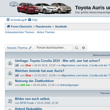
Toyota Auris 
Das größte deutschsprachige
Schnellzugriff
FAQ
Foren-Übersicht
Plauderecke
Smalltalk
Unbeantwortete Themen
Aktive Themen
Suche
Erweiterte Suche
Neues Thema
Bekanntmach
Umfrage: Toyota Corolla 2019 - Wer will, wer hat schon?
von
Shar
» 28.04.2019, 10:02 » in
Allgemeines zum Auris, Corolla und der 
Welchen Antrieb hat euer Auris?
von
Shar
» 12.03.2017, 10:08 » in
Allgemeines zum Auris, Corolla und der 
Nutzung der Zitatfunktion
von
d4d-fan
» 06.09.2009, 21:00 » in
Ankündigungen
Themen
Bilder von euch selbst.
von
MTB-Freak
» 18.01.2008, 21:30
Hybrid Diebstähle