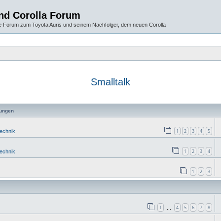
und Corolla Forum
 Forum zum Toyota Auris und seinem Nachfolger, dem neuen Corolla
Smalltalk
ungen
1
2
3
4
5
Technik
1
2
3
4
Technik
1
2
3
1
4
5
6
7
8
…