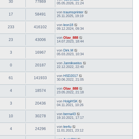
30
77869
05.05.2026, 21:24
von
traumsprinter
17
58491
25.11.2025, 19:19
von
leon18
233
416102
09.12.2024, 09:34
von
Olav_888
23
43006
14.07.2023, 18:44
von
Dirk.M
3
16967
05.03.2023, 10:34
von
Jannikweiss
0
20187
22.12.2022, 22:40
von
HSD2017
61
141933
30.06.2022, 21:05
von
Olav_888
4
18574
23.05.2022, 21:18
von
HolgiHSK
3
20436
04.11.2021, 10:26
von
berna43
10
30278
19.10.2021, 17:17
von
lee4u
4
24296
11.01.2021, 23:12