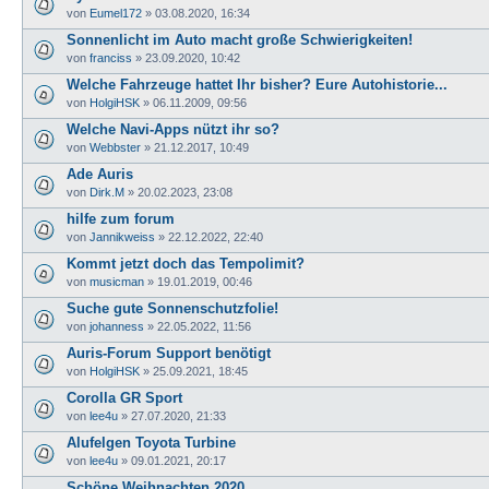
von
Eumel172
» 03.08.2020, 16:34
Sonnenlicht im Auto macht große Schwierigkeiten!
von
franciss
» 23.09.2020, 10:42
Welche Fahrzeuge hattet Ihr bisher? Eure Autohistorie...
von
HolgiHSK
» 06.11.2009, 09:56
Welche Navi-Apps nützt ihr so?
von
Webbster
» 21.12.2017, 10:49
Ade Auris
von
Dirk.M
» 20.02.2023, 23:08
hilfe zum forum
von
Jannikweiss
» 22.12.2022, 22:40
Kommt jetzt doch das Tempolimit?
von
musicman
» 19.01.2019, 00:46
Suche gute Sonnenschutzfolie!
von
johanness
» 22.05.2022, 11:56
Auris-Forum Support benötigt
von
HolgiHSK
» 25.09.2021, 18:45
Corolla GR Sport
von
lee4u
» 27.07.2020, 21:33
Alufelgen Toyota Turbine
von
lee4u
» 09.01.2021, 20:17
Schöne Weihnachten 2020