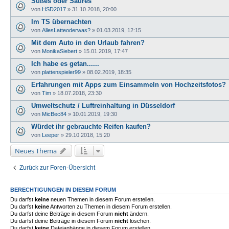
Süßes oder Saures
von
HSD2017
» 31.10.2018, 20:00
Im TS übernachten
von
AllesLatteoderwas?
» 01.03.2019, 12:15
Mit dem Auto in den Urlaub fahren?
von
MonikaSiebert
» 15.01.2019, 17:47
Ich habe es getan......
von
plattenspieler99
» 08.02.2019, 18:35
Erfahrungen mit Apps zum Einsammeln von Hochzeitsfotos?
von
Tim
» 18.07.2018, 23:30
Umweltschutz / Luftreinhaltung in Düsseldorf
von
MicBec84
» 10.01.2019, 19:30
Würdet ihr gebrauchte Reifen kaufen?
von
Leeper
» 29.10.2018, 15:20
Neues Thema
Zurück zur Foren-Übersicht
BERECHTIGUNGEN IN DIESEM FORUM
Du darfst
keine
neuen Themen in diesem Forum erstellen.
Du darfst
keine
Antworten zu Themen in diesem Forum erstellen.
Du darfst deine Beiträge in diesem Forum
nicht
ändern.
Du darfst deine Beiträge in diesem Forum
nicht
löschen.
Du darfst
keine
Dateianhänge in diesem Forum erstellen.