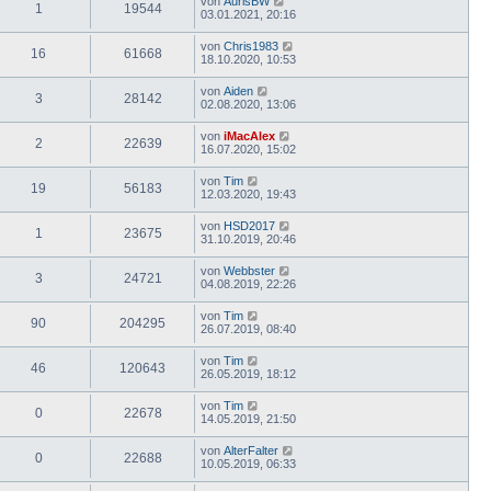
von
AurisBW
1
19544
03.01.2021, 20:16
von
Chris1983
16
61668
18.10.2020, 10:53
von
Aiden
3
28142
02.08.2020, 13:06
von
iMacAlex
2
22639
16.07.2020, 15:02
von
Tim
19
56183
12.03.2020, 19:43
von
HSD2017
1
23675
31.10.2019, 20:46
von
Webbster
3
24721
04.08.2019, 22:26
von
Tim
90
204295
26.07.2019, 08:40
von
Tim
46
120643
26.05.2019, 18:12
von
Tim
0
22678
14.05.2019, 21:50
von
AlterFalter
0
22688
10.05.2019, 06:33