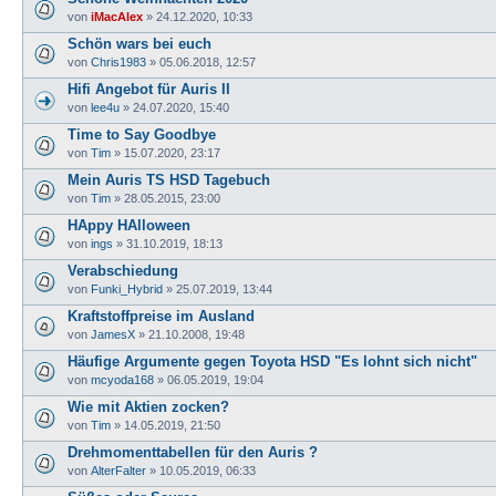
von
iMacAlex
» 24.12.2020, 10:33
Schön wars bei euch
von
Chris1983
» 05.06.2018, 12:57
Hifi Angebot für Auris II
von
lee4u
» 24.07.2020, 15:40
Time to Say Goodbye
von
Tim
» 15.07.2020, 23:17
Mein Auris TS HSD Tagebuch
von
Tim
» 28.05.2015, 23:00
HAppy HAlloween
von
ings
» 31.10.2019, 18:13
Verabschiedung
von
Funki_Hybrid
» 25.07.2019, 13:44
Kraftstoffpreise im Ausland
von
JamesX
» 21.10.2008, 19:48
Häufige Argumente gegen Toyota HSD "Es lohnt sich nicht"
von
mcyoda168
» 06.05.2019, 19:04
Wie mit Aktien zocken?
von
Tim
» 14.05.2019, 21:50
Drehmomenttabellen für den Auris ?
von
AlterFalter
» 10.05.2019, 06:33