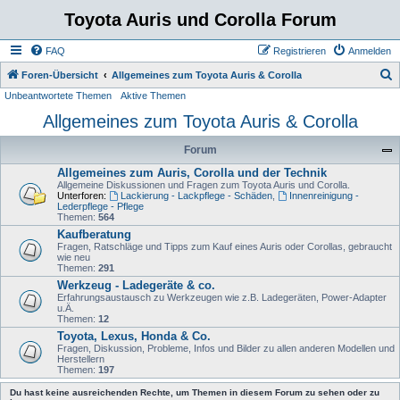
Toyota Auris und Corolla Forum
FAQ
Registrieren
Anmelden
S
Foren-Übersicht
Allgemeines zum Toyota Auris & Corolla
Unbeantwortete Themen
Aktive Themen
u
Allgemeines zum Toyota Auris & Corolla
c
h
Forum
e
Allgemeines zum Auris, Corolla und der Technik
Allgemeine Diskussionen und Fragen zum Toyota Auris und Corolla.
Unterforen:
Lackierung - Lackpflege - Schäden
,
Innenreinigung -
Lederpflege - Pflege
Themen:
564
Kaufberatung
Fragen, Ratschläge und Tipps zum Kauf eines Auris oder Corollas, gebraucht
wie neu
Themen:
291
Werkzeug - Ladegeräte & co.
Erfahrungsaustausch zu Werkzeugen wie z.B. Ladegeräten, Power-Adapter
u.Ä.
Themen:
12
Toyota, Lexus, Honda & Co.
Fragen, Diskussion, Probleme, Infos und Bilder zu allen anderen Modellen und
Herstellern
Themen:
197
Du hast keine ausreichenden Rechte, um Themen in diesem Forum zu sehen oder zu