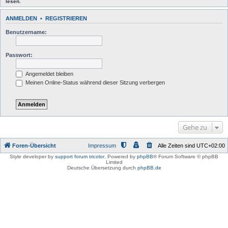
lesen.
ANMELDEN
•
REGISTRIEREN
Benutzername:
Passwort:
Angemeldet bleiben
Meinen Online-Status während dieser Sitzung verbergen
Gehe zu
Foren-Übersicht
Impressum
Alle Zeiten sind
UTC+02:00
Style developer by
support forum tricolor
,
Powered by
phpBB
® Forum Software © phpBB
Limited
Deutsche Übersetzung durch
phpBB.de