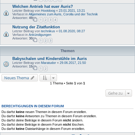
Welchen Antrieb hat euer Auris?
Letzter Beitrag von
Hootdoog
«
23.01.2021, 13:21
Verfasst in
Allgemeines zum Auris, Corolla und der Technik
Antworten:
49
1
2
3
4
Nutzung der Zitatfunktion
Letzter Beitrag von
technikus
«
01.08.2020, 08:27
Verfasst in
Ankündigungen
Antworten:
30
1
2
3
Themen
Babyschalen und Kinderstühle im Auris
Letzter Beitrag von
Maratudor
«
29.06.2017, 21:50
Antworten:
15
1
2
Neues Thema
1 Thema • Seite
1
von
1
Gehe zu
BERECHTIGUNGEN IN DIESEM FORUM
Du darfst
keine
neuen Themen in diesem Forum erstellen.
Du darfst
keine
Antworten zu Themen in diesem Forum erstellen.
Du darfst deine Beiträge in diesem Forum
nicht
ändern.
Du darfst deine Beiträge in diesem Forum
nicht
löschen.
Du darfst
keine
Dateianhänge in diesem Forum erstellen.