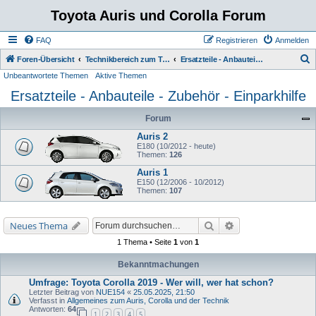
Toyota Auris und Corolla Forum
FAQ
Registrieren
Anmelden
S
Foren-Übersicht
Technikbereich zum Toyota Auris
Ersatzteile - Anbauteile - Zubehör - Einparkhilfe
Unbeantwortete Themen
Aktive Themen
u
Ersatzteile - Anbauteile - Zubehör - Einparkhilfe
c
h
Forum
e
Auris 2
E180 (10/2012 - heute)
Themen:
126
Auris 1
E150 (12/2006 - 10/2012)
Themen:
107
Suche
Erweiterte Suche
Neues Thema
1 Thema • Seite
1
von
1
Bekanntmachungen
Umfrage: Toyota Corolla 2019 - Wer will, wer hat schon?
Letzter Beitrag von
NUE154
«
25.05.2025, 21:50
Verfasst in
Allgemeines zum Auris, Corolla und der Technik
Antworten:
64
1
2
3
4
5