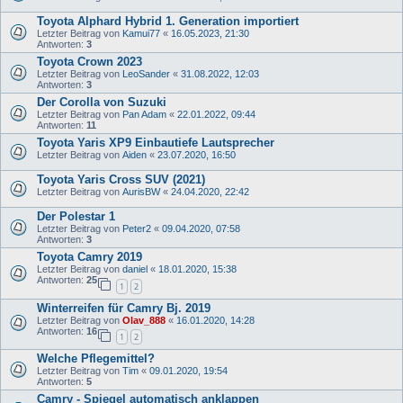
Toyota Alphard Hybrid 1. Generation importiert
Letzter Beitrag von
Kamui77
«
16.05.2023, 21:30
Antworten:
3
Toyota Crown 2023
Letzter Beitrag von
LeoSander
«
31.08.2022, 12:03
Antworten:
3
Der Corolla von Suzuki
Letzter Beitrag von
Pan Adam
«
22.01.2022, 09:44
Antworten:
11
Toyota Yaris XP9 Einbautiefe Lautsprecher
Letzter Beitrag von
Aiden
«
23.07.2020, 16:50
Toyota Yaris Cross SUV (2021)
Letzter Beitrag von
AurisBW
«
24.04.2020, 22:42
Der Polestar 1
Letzter Beitrag von
Peter2
«
09.04.2020, 07:58
Antworten:
3
Toyota Camry 2019
Letzter Beitrag von
daniel
«
18.01.2020, 15:38
Antworten:
25
1
2
Winterreifen für Camry Bj. 2019
Letzter Beitrag von
Olav_888
«
16.01.2020, 14:28
Antworten:
16
1
2
Welche Pflegemittel?
Letzter Beitrag von
Tim
«
09.01.2020, 19:54
Antworten:
5
Camry - Spiegel automatisch anklappen