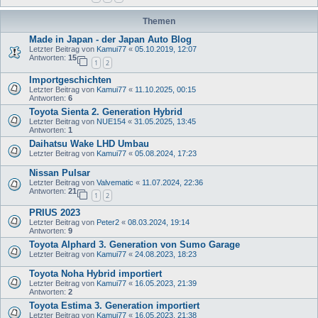
Themen
Made in Japan - der Japan Auto Blog
Letzter Beitrag von
Kamui77
«
05.10.2019, 12:07
Antworten:
15
1
2
Importgeschichten
Letzter Beitrag von
Kamui77
«
11.10.2025, 00:15
Antworten:
6
Toyota Sienta 2. Generation Hybrid
Letzter Beitrag von
NUE154
«
31.05.2025, 13:45
Antworten:
1
Daihatsu Wake LHD Umbau
Letzter Beitrag von
Kamui77
«
05.08.2024, 17:23
Nissan Pulsar
Letzter Beitrag von
Valvematic
«
11.07.2024, 22:36
Antworten:
21
1
2
PRIUS 2023
Letzter Beitrag von
Peter2
«
08.03.2024, 19:14
Antworten:
9
Toyota Alphard 3. Generation von Sumo Garage
Letzter Beitrag von
Kamui77
«
24.08.2023, 18:23
Toyota Noha Hybrid importiert
Letzter Beitrag von
Kamui77
«
16.05.2023, 21:39
Antworten:
2
Toyota Estima 3. Generation importiert
Letzter Beitrag von
Kamui77
«
16.05.2023, 21:38