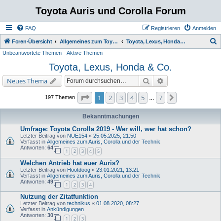
Toyota Auris und Corolla Forum
FAQ
Registrieren
Anmelden
S
Foren-Übersicht
Allgemeines zum Toyota Auris & Corolla
Toyota, Lexus, Honda & Co.
Unbeantwortete Themen
Aktive Themen
u
Toyota, Lexus, Honda & Co.
c
h
Suche
Erweiterte Suche
Neues Thema
e
Seite
1
von
7
1
2
3
4
5
7
Nächste
197 Themen
…
Bekanntmachungen
Umfrage: Toyota Corolla 2019 - Wer will, wer hat schon?
Letzter Beitrag von
NUE154
«
25.05.2025, 21:50
Verfasst in
Allgemeines zum Auris, Corolla und der Technik
Antworten:
64
1
2
3
4
5
Welchen Antrieb hat euer Auris?
Letzter Beitrag von
Hootdoog
«
23.01.2021, 13:21
Verfasst in
Allgemeines zum Auris, Corolla und der Technik
Antworten:
49
1
2
3
4
Nutzung der Zitatfunktion
Letzter Beitrag von
technikus
«
01.08.2020, 08:27
Verfasst in
Ankündigungen
Antworten:
30
1
2
3