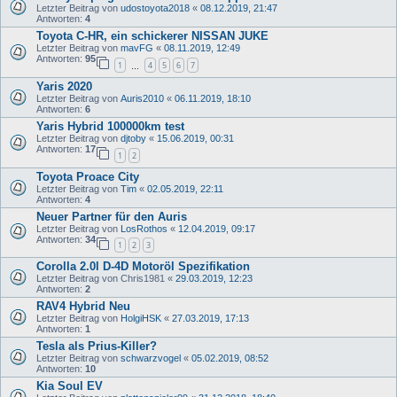
Letzter Beitrag von
udostoyota2018
«
08.12.2019, 21:47
Antworten:
4
Toyota C-HR, ein schickerer NISSAN JUKE
Letzter Beitrag von
mavFG
«
08.11.2019, 12:49
Antworten:
95
1
4
5
6
7
…
Yaris 2020
Letzter Beitrag von
Auris2010
«
06.11.2019, 18:10
Antworten:
6
Yaris Hybrid 100000km test
Letzter Beitrag von
djtoby
«
15.06.2019, 00:31
Antworten:
17
1
2
Toyota Proace City
Letzter Beitrag von
Tim
«
02.05.2019, 22:11
Antworten:
4
Neuer Partner für den Auris
Letzter Beitrag von
LosRothos
«
12.04.2019, 09:17
Antworten:
34
1
2
3
Corolla 2.0l D-4D Motoröl Spezifikation
Letzter Beitrag von
Chris1981
«
29.03.2019, 12:23
Antworten:
2
RAV4 Hybrid Neu
Letzter Beitrag von
HolgiHSK
«
27.03.2019, 17:13
Antworten:
1
Tesla als Prius-Killer?
Letzter Beitrag von
schwarzvogel
«
05.02.2019, 08:52
Antworten:
10
Kia Soul EV