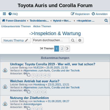
Toyota Auris und Corolla Forum
FAQ
Registrieren
Anmelden
S
Foren-Übersicht
Technikbereich zum Toyota Auris
Hybrid-> Motor - Getriebe - Kühlsystem - Auspuff
->Inspektion & Wartung
Unbeantwortete Themen
Aktive Themen
u
->Inspektion & Wartung
c
h
Suche
Erweiterte Suche
Neues Thema
e
1
2
Nächste
34 Themen
Bekanntmachungen
Umfrage: Toyota Corolla 2019 - Wer will, wer hat schon?
Letzter Beitrag von
NUE154
«
25.05.2025, 21:50
Verfasst in
Allgemeines zum Auris, Corolla und der Technik
Antworten:
64
1
2
3
4
5
Welchen Antrieb hat euer Auris?
Letzter Beitrag von
Hootdoog
«
23.01.2021, 13:21
Verfasst in
Allgemeines zum Auris, Corolla und der Technik
Antworten:
49
1
2
3
4
Nutzung der Zitatfunktion
Letzter Beitrag von
technikus
«
01.08.2020, 08:27
Verfasst in
Ankündigungen
Antworten:
30
1
2
3