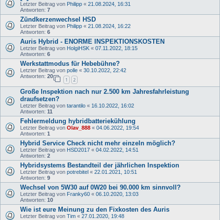
Letzter Beitrag von
Philipp
«
21.08.2024, 16:31
Antworten:
7
Zündkerzenwechsel HSD
Letzter Beitrag von
Philipp
«
21.08.2024, 16:22
Antworten:
6
Auris Hybrid - ENORME INSPEKTIONSKOSTEN
Letzter Beitrag von
HolgiHSK
«
07.11.2022, 18:15
Antworten:
6
Werkstattmodus für Hebebühne?
Letzter Beitrag von
polle
«
30.10.2022, 22:42
Antworten:
20
1
2
Große Inspektion nach nur 2.500 km Jahresfahrleistung
draufsetzen?
Letzter Beitrag von
tarantilo
«
16.10.2022, 16:02
Antworten:
11
Fehlermeldung hybridbatteriekühlung
Letzter Beitrag von
Olav_888
«
04.06.2022, 19:54
Antworten:
1
Hybrid Service Check nicht mehr einzeln möglich?
Letzter Beitrag von
HSD2017
«
04.02.2022, 14:51
Antworten:
2
Hybridsystems Bestandteil der jährlichen Inspektion
Letzter Beitrag von
potrebitel
«
22.01.2021, 10:51
Antworten:
9
Wechsel von 5W30 auf 0W20 bei 90.000 km sinnvoll?
Letzter Beitrag von
Franky60
«
06.10.2020, 13:03
Antworten:
10
Wie ist eure Meinung zu den Fixkosten des Auris
Letzter Beitrag von
Tim
«
27.01.2020, 19:48