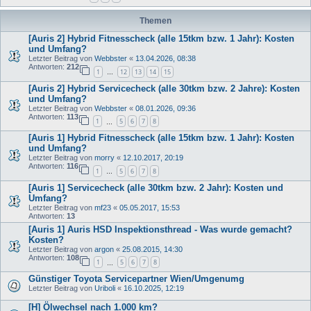
Themen
[Auris 2] Hybrid Fitnesscheck (alle 15tkm bzw. 1 Jahr): Kosten
und Umfang?
Letzter Beitrag von
Webbster
«
13.04.2026, 08:38
Antworten:
212
1
12
13
14
15
…
[Auris 2] Hybrid Servicecheck (alle 30tkm bzw. 2 Jahre): Kosten
und Umfang?
Letzter Beitrag von
Webbster
«
08.01.2026, 09:36
Antworten:
113
1
5
6
7
8
…
[Auris 1] Hybrid Fitnesscheck (alle 15tkm bzw. 1 Jahr): Kosten
und Umfang?
Letzter Beitrag von
morry
«
12.10.2017, 20:19
Antworten:
116
1
5
6
7
8
…
[Auris 1] Servicecheck (alle 30tkm bzw. 2 Jahr): Kosten und
Umfang?
Letzter Beitrag von
mf23
«
05.05.2017, 15:53
Antworten:
13
[Auris 1] Auris HSD Inspektionsthread - Was wurde gemacht?
Kosten?
Letzter Beitrag von
argon
«
25.08.2015, 14:30
Antworten:
108
1
5
6
7
8
…
Günstiger Toyota Servicepartner Wien/Umgenumg
Letzter Beitrag von
Uriboli
«
16.10.2025, 12:19
[H] Ölwechsel nach 1.000 km?