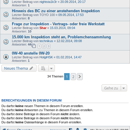
Letzter Beitrag von
nightsta1k3r
«
20.09.2014, 20:17
Antworten:
1
Hinweis des BC zu einer anstehenden Inspektion
Letzter Beitrag von
TOYO 100
«
09.05.2014, 17:53
Antworten:
8
Frage zur Inspektion - Vertrags- oder freie Werkstatt
Letzter Beitrag von
Shar
«
15.03.2014, 09:04
Antworten:
10
15.000 km Inspektion steht an, Problemchensammlung
Letzter Beitrag von
technikus
«
12.02.2014, 09:08
Antworten:
44
1
2
3
0W-40 anstelle 0W-20
Letzter Beitrag von
HolgiHSK
«
01.02.2014, 14:47
Antworten:
1
Neues Thema
1
2
Nächste
34 Themen
Gehe zu
BERECHTIGUNGEN IN DIESEM FORUM
Du darfst
keine
neuen Themen in diesem Forum erstellen.
Du darfst
keine
Antworten zu Themen in diesem Forum erstellen.
Du darfst deine Beiträge in diesem Forum
nicht
ändern.
Du darfst deine Beiträge in diesem Forum
nicht
löschen.
Du darfst
keine
Dateianhänge in diesem Forum erstellen.