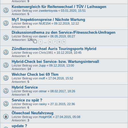
Antworten:
9
Kostenvergleich für Reifenwechsel / TÜV / Leihwagen
Letzter Beitrag von
zweitertoyota
«
03.01.2020, 15:51
Antworten:
5
MyT Inspektionspreise / Nächste Wartung
Letzter Beitrag von
NUE154
«
09.12.2019, 12:12
Antworten:
4
Diskussionsthema zu den Service-/Fitnesscheck-Umfragen
Letzter Beitrag von
daniel
«
06.05.2019, 00:27
Antworten:
126
1
6
7
8
9
…
Zündkerzenwechsel Auris Touringsports Hybrid
Letzter Beitrag von
Chris1981
«
10.12.2018, 10:45
Antworten:
4
Hybrid-Check bei Service- bzw. Wartungsintervall
Letzter Beitrag von
Jupp
«
09.12.2018, 13:00
Antworten:
14
Welcher Check bei 69 Tkm
Letzter Beitrag von
moff
«
17.04.2018, 15:52
Antworten:
5
Hybrid Service
Letzter Beitrag von
otmar
«
08.02.2017, 18:26
Antworten:
8
Service zu spät ?
Letzter Beitrag von
rasky
«
27.11.2015, 22:36
Antworten:
6
Ölwechsel Neufahrzeug
Letzter Beitrag von
HolgiHSK
«
27.04.2015, 05:08
Antworten:
3
update ?