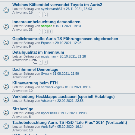
Welches Kältemittel verwendet Toyota im Auris2
Letzter Beitrag von
sylviamarsh37
«
26.11.2021, 13:03
Antworten:
15
1
2
Innenraumbeleuchtung demontieren
Letzter Beitrag von
scriper
«
15.11.2021, 19:31
Antworten:
33
1
2
3
Gepäckraumrollo Auris TS Führungsnasen abgebrochen
Letzter Beitrag von
Erposs
«
29.10.2021, 12:28
Antworten:
9
Detailqualität im Innenraum
Letzter Beitrag von
musicman
«
26.10.2021, 21:28
Antworten:
19
1
2
Dachhimmel Demontage
Letzter Beitrag von
Synix
«
31.08.2021, 21:59
Antworten:
2
Klimawartung beim FTH
Letzter Beitrag von
schwarzvogel
«
01.07.2021, 09:39
Antworten:
10
Verkleidung Heckklappe ausbauen (speziell Hutablage)
Letzter Beitrag von
*shaker*
«
22.02.2021, 22:56
Sitzbezüge
Letzter Beitrag von
ripper1830
«
19.12.2020, 19:08
Antworten:
6
Tachobeleuchtung Auris TS HSD "Life Plus" 2014 (Vorfacelift)
Letzter Beitrag von
AurisBW
«
05.10.2020, 16:14
Antworten:
13