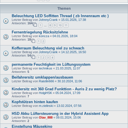
Themen
Beleuchtung LED Soffitten Thread ( zb Innenraum etc )
Letzter Beitrag von
JohnnyCrank
«
15.01.2026, 17:38
Antworten:
164
1
8
9
10
11
…
Fernentriegelung Rücksitzlehne
Letzter Beitrag von
koncza
«
04.01.2026, 18:04
Antworten:
18
1
2
Kofferraum Beleuchtung viel zu schwach
Letzter Beitrag von
JohnnyCrank
«
14.12.2025, 16:50
Antworten:
54
1
2
3
4
permanente Feuchtigkeit im Lüftungssystem
Letzter Beitrag von
technikus
«
21.03.2025, 11:07
Antworten:
5
Beifahrersitz umklappen/ausbauen
Letzter Beitrag von
Raistlin666
«
30.10.2024, 11:06
Kindersitz mit 360 Grad Funkttion - Auris 2 zu wenig Platz?
Letzter Beitrag von
HolgiHSK
«
05.04.2024, 17:09
Antworten:
7
Kopfstützen hinten kaufen
Letzter Beitrag von
m.zielinski
«
13.02.2024, 07:56
HSD Akku Lüftersteuerung in der Hybrid Assistent App
Letzter Beitrag von
Olav_888
«
09.01.2024, 15:06
Antworten:
2
Einstellung Mäusekino