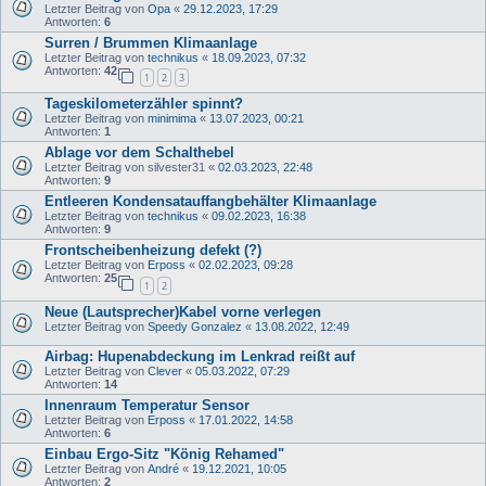
Letzter Beitrag von
Opa
«
29.12.2023, 17:29
Antworten:
6
Surren / Brummen Klimaanlage
Letzter Beitrag von
technikus
«
18.09.2023, 07:32
Antworten:
42
1
2
3
Tageskilometerzähler spinnt?
Letzter Beitrag von
minimima
«
13.07.2023, 00:21
Antworten:
1
Ablage vor dem Schalthebel
Letzter Beitrag von
silvester31
«
02.03.2023, 22:48
Antworten:
9
Entleeren Kondensatauffangbehälter Klimaanlage
Letzter Beitrag von
technikus
«
09.02.2023, 16:38
Antworten:
9
Frontscheibenheizung defekt (?)
Letzter Beitrag von
Erposs
«
02.02.2023, 09:28
Antworten:
25
1
2
Neue (Lautsprecher)Kabel vorne verlegen
Letzter Beitrag von
Speedy Gonzalez
«
13.08.2022, 12:49
Airbag: Hupenabdeckung im Lenkrad reißt auf
Letzter Beitrag von
Clever
«
05.03.2022, 07:29
Antworten:
14
Innenraum Temperatur Sensor
Letzter Beitrag von
Erposs
«
17.01.2022, 14:58
Antworten:
6
Einbau Ergo-Sitz "König Rehamed"
Letzter Beitrag von
André
«
19.12.2021, 10:05
Antworten:
2