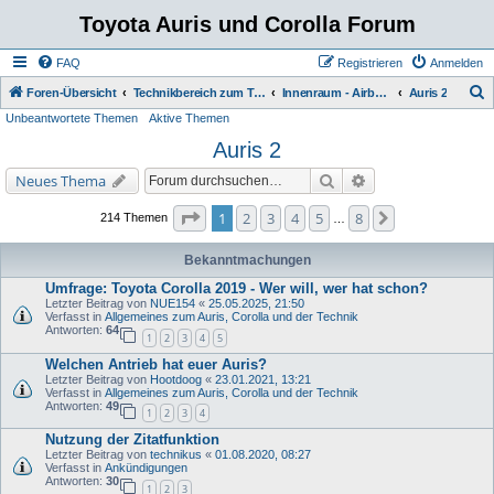
Toyota Auris und Corolla Forum
FAQ
Registrieren
Anmelden
S
Foren-Übersicht
Technikbereich zum Toyota Auris
Innenraum - Airbag - Anzeigen - Heizung - Klima
Auris 2
Unbeantwortete Themen
Aktive Themen
u
Auris 2
c
h
Suche
Erweiterte Suche
Neues Thema
e
Seite
1
von
8
1
2
3
4
5
8
Nächste
214 Themen
…
Bekanntmachungen
Umfrage: Toyota Corolla 2019 - Wer will, wer hat schon?
Letzter Beitrag von
NUE154
«
25.05.2025, 21:50
Verfasst in
Allgemeines zum Auris, Corolla und der Technik
Antworten:
64
1
2
3
4
5
Welchen Antrieb hat euer Auris?
Letzter Beitrag von
Hootdoog
«
23.01.2021, 13:21
Verfasst in
Allgemeines zum Auris, Corolla und der Technik
Antworten:
49
1
2
3
4
Nutzung der Zitatfunktion
Letzter Beitrag von
technikus
«
01.08.2020, 08:27
Verfasst in
Ankündigungen
Antworten:
30
1
2
3