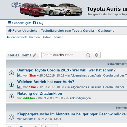
Toyota Auris 
Das größte deutschsprachige
Schnellzugriff
FAQ
Foren-Übersicht
Technikbereich zum Toyota Corolla
Geräusche
Unbeantwortete Themen
Aktive Themen
Suche
Erweiterte Suche
Neues Thema
Bekanntmach
Umfrage: Toyota Corolla 2019 - Wer will, wer hat schon?
von
Shar
» 28.04.2019, 10:02 » in
Allgemeines zum Auris, Corolla und der 
Welchen Antrieb hat euer Auris?
von
Shar
» 12.03.2017, 10:08 » in
Allgemeines zum Auris, Corolla und der 
Nutzung der Zitatfunktion
von
d4d-fan
» 06.09.2009, 21:00 » in
Ankündigungen
Themen
Klappergeräusche im Motorraum bei geringer Geschwindigkei
von
MarioH
» 26.06.2020, 13:21