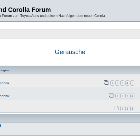
und Corolla Forum
 Forum zum Toyota Auris und seinem Nachfolger, dem neuen Corolla
Geräusche
ungen
1
2
3
4
5
Technik
1
2
3
4
Technik
1
2
3
t