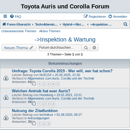
Toyota Auris und Corolla Forum
FAQ
Registrieren
Anmelden
S
Foren-Übersicht
Technikbereich zum Toyota Corolla
Hybrid-> Motor - Getriebe - Kühlsystem - Auspuff
->Inspektion & Wartung
Unbeantwortete Themen
Aktive Themen
u
->Inspektion & Wartung
c
h
Suche
Erweiterte Suche
Neues Thema
e
3 Themen • Seite
1
von
1
Bekanntmachungen
Umfrage: Toyota Corolla 2019 - Wer will, wer hat schon?
Letzter Beitrag von
NUE154
«
25.05.2025, 21:50
Verfasst in
Allgemeines zum Auris, Corolla und der Technik
Antworten:
64
1
2
3
4
5
Welchen Antrieb hat euer Auris?
Letzter Beitrag von
Hootdoog
«
23.01.2021, 13:21
Verfasst in
Allgemeines zum Auris, Corolla und der Technik
Antworten:
49
1
2
3
4
Nutzung der Zitatfunktion
Letzter Beitrag von
technikus
«
01.08.2020, 08:27
Verfasst in
Ankündigungen
Antworten:
30
1
2
3