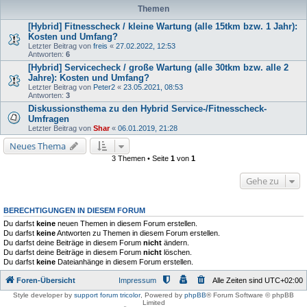
Themen
[Hybrid] Fitnesscheck / kleine Wartung (alle 15tkm bzw. 1 Jahr):
Kosten und Umfang?
Letzter Beitrag von
freis
«
27.02.2022, 12:53
Antworten:
6
[Hybrid] Servicecheck / große Wartung (alle 30tkm bzw. alle 2
Jahre): Kosten und Umfang?
Letzter Beitrag von
Peter2
«
23.05.2021, 08:53
Antworten:
3
Diskussionsthema zu den Hybrid Service-/Fitnesscheck-
Umfragen
Letzter Beitrag von
Shar
«
06.01.2019, 21:28
Neues Thema
3 Themen • Seite
1
von
1
Gehe zu
BERECHTIGUNGEN IN DIESEM FORUM
Du darfst
keine
neuen Themen in diesem Forum erstellen.
Du darfst
keine
Antworten zu Themen in diesem Forum erstellen.
Du darfst deine Beiträge in diesem Forum
nicht
ändern.
Du darfst deine Beiträge in diesem Forum
nicht
löschen.
Du darfst
keine
Dateianhänge in diesem Forum erstellen.
Foren-Übersicht
Impressum
Alle Zeiten sind
UTC+02:00
Style developer by
support forum tricolor
,
Powered by
phpBB
® Forum Software © phpBB
Limited