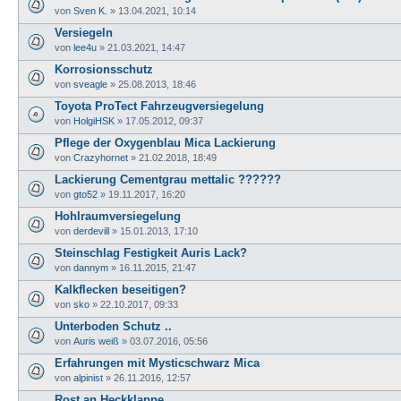
von
Sven K.
» 13.04.2021, 10:14
Versiegeln
von
lee4u
» 21.03.2021, 14:47
Korrosionsschutz
von
sveagle
» 25.08.2013, 18:46
Toyota ProTect Fahrzeugversiegelung
von
HolgiHSK
» 17.05.2012, 09:37
Pflege der Oxygenblau Mica Lackierung
von
Crazyhornet
» 21.02.2018, 18:49
Lackierung Cementgrau mettalic ??????
von
gto52
» 19.11.2017, 16:20
Hohlraumversiegelung
von
derdevill
» 15.01.2013, 17:10
Steinschlag Festigkeit Auris Lack?
von
dannym
» 16.11.2015, 21:47
Kalkflecken beseitigen?
von
sko
» 22.10.2017, 09:33
Unterboden Schutz ..
von
Auris weiß
» 03.07.2016, 05:56
Erfahrungen mit Mysticschwarz Mica
von
alpinist
» 26.11.2016, 12:57
Rost an Heckklappe