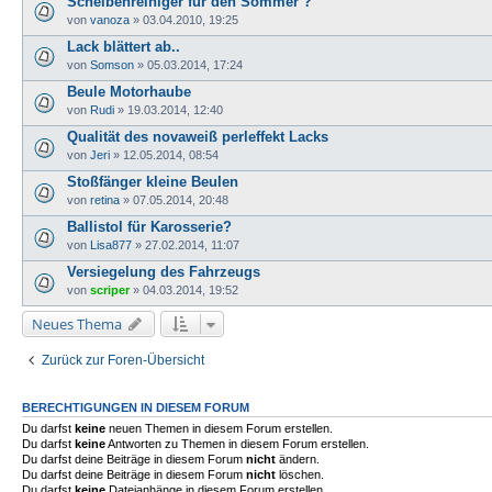
Scheibenreiniger für den Sommer ?
von
vanoza
» 03.04.2010, 19:25
Lack blättert ab..
von
Somson
» 05.03.2014, 17:24
Beule Motorhaube
von
Rudi
» 19.03.2014, 12:40
Qualität des novaweiß perleffekt Lacks
von
Jeri
» 12.05.2014, 08:54
Stoßfänger kleine Beulen
von
retina
» 07.05.2014, 20:48
Ballistol für Karosserie?
von
Lisa877
» 27.02.2014, 11:07
Versiegelung des Fahrzeugs
von
scriper
» 04.03.2014, 19:52
Neues Thema
Zurück zur Foren-Übersicht
BERECHTIGUNGEN IN DIESEM FORUM
Du darfst
keine
neuen Themen in diesem Forum erstellen.
Du darfst
keine
Antworten zu Themen in diesem Forum erstellen.
Du darfst deine Beiträge in diesem Forum
nicht
ändern.
Du darfst deine Beiträge in diesem Forum
nicht
löschen.
Du darfst
keine
Dateianhänge in diesem Forum erstellen.