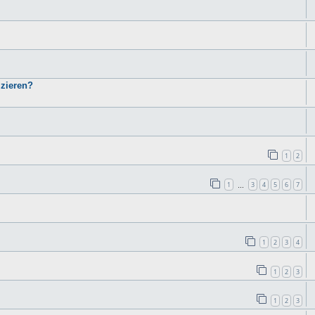
izieren?
1
2
1
3
4
5
6
7
…
1
2
3
4
1
2
3
1
2
3