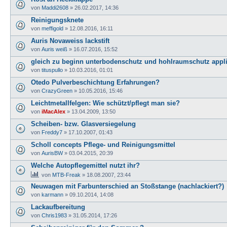
von
Maddi2608
» 26.02.2017, 14:36
Reinigungsknete
von
meffigold
» 12.08.2016, 16:11
Auris Novaweiss lackstift
von
Auris weiß
» 16.07.2016, 15:52
gleich zu beginn unterbodenschutz und hohlraumschutz appl
von
tituspullo
» 10.03.2016, 01:01
Otedo Pulverbeschichtung Erfahrungen?
von
CrazyGreen
» 10.05.2016, 15:46
Leichtmetallfelgen: Wie schützt/pflegt man sie?
von
iMacAlex
» 13.04.2009, 13:50
Scheiben- bzw. Glasversiegelung
von
Freddy7
» 17.10.2007, 01:43
Scholl concepts Pflege- und Reinigungsmittel
von
AurisBW
» 03.04.2015, 20:39
Welche Autopflegemittel nutzt ihr?
von
MTB-Freak
» 18.08.2007, 23:44
Neuwagen mit Farbunterschied an Stoßstange (nachlackiert?)
von
karmann
» 09.10.2014, 14:08
Lackaufbereitung
von
Chris1983
» 31.05.2014, 17:26