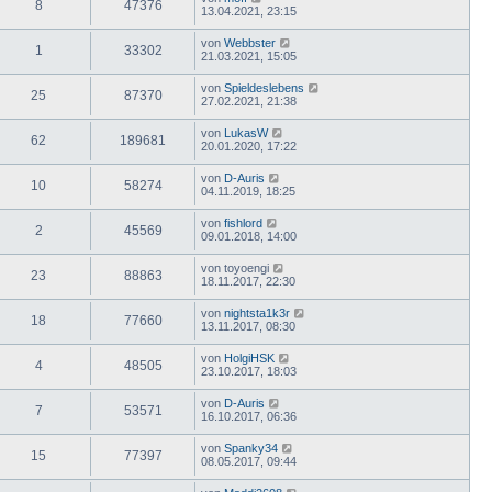
8
47376
13.04.2021, 23:15
von
Webbster
1
33302
21.03.2021, 15:05
von
Spieldeslebens
25
87370
27.02.2021, 21:38
von
LukasW
62
189681
20.01.2020, 17:22
von
D-Auris
10
58274
04.11.2019, 18:25
von
fishlord
2
45569
09.01.2018, 14:00
von
toyoengi
23
88863
18.11.2017, 22:30
von
nightsta1k3r
18
77660
13.11.2017, 08:30
von
HolgiHSK
4
48505
23.10.2017, 18:03
von
D-Auris
7
53571
16.10.2017, 06:36
von
Spanky34
15
77397
08.05.2017, 09:44