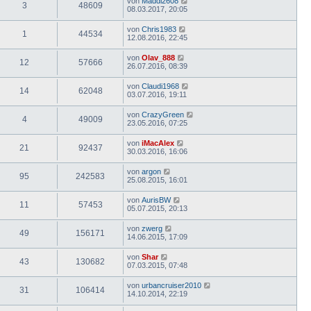
von
Maddi2608
3
48609
08.03.2017, 20:05
von
Chris1983
1
44534
12.08.2016, 22:45
von
Olav_888
12
57666
26.07.2016, 08:39
von
Claudi1968
14
62048
03.07.2016, 19:11
von
CrazyGreen
4
49009
23.05.2016, 07:25
von
iMacAlex
21
92437
30.03.2016, 16:06
von
argon
95
242583
25.08.2015, 16:01
von
AurisBW
11
57453
05.07.2015, 20:13
von
zwerg
49
156171
14.06.2015, 17:09
von
Shar
43
130682
07.03.2015, 07:48
von
urbancruiser2010
31
106414
14.10.2014, 22:19