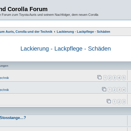
und Corolla Forum
 Forum zum Toyota Auris und seinem Nachfolger, dem neuen Corolla
um Auris, Corolla und der Technik
Lackierung - Lackpflege - Schäden
Lackierung - Lackpflege - Schäden
ungen
1
2
3
4
5
Technik
1
2
3
4
Technik
1
2
3
, Stosstange…?