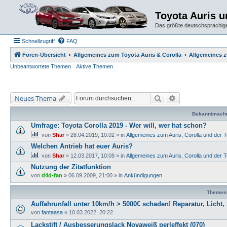
Toyota Auris 
Das größte deutschsprachige
Schnellzugriff
FAQ
Foren-Übersicht
Allgemeines zum Toyota Auris & Corolla
Allgemeines z
Unbeantwortete Themen
Aktive Themen
Suche
Erweiterte Suche
Neues Thema
Bekanntmach
Umfrage: Toyota Corolla 2019 - Wer will, wer hat schon?
von
Shar
» 28.04.2019, 10:02 » in
Allgemeines zum Auris, Corolla und der 
Welchen Antrieb hat euer Auris?
von
Shar
» 12.03.2017, 10:08 » in
Allgemeines zum Auris, Corolla und der 
Nutzung der Zitatfunktion
von
d4d-fan
» 06.09.2009, 21:00 » in
Ankündigungen
Themen
Auffahrunfall unter 10km/h > 5000€ schaden! Reparatur, Licht
von
fantaasa
» 10.03.2022, 20:22
Lackstift / Ausbesserungslack Novaweiß perleffekt (070)