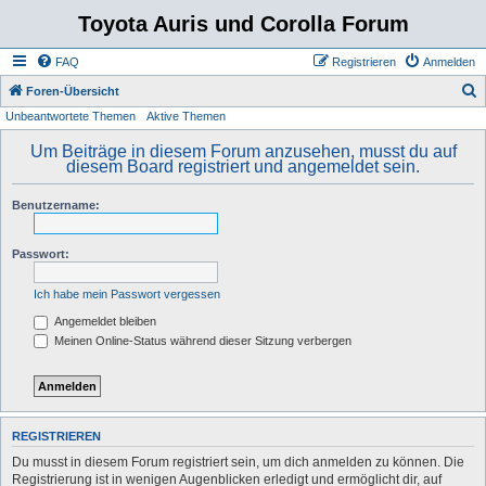
Toyota Auris und Corolla Forum
FAQ
Registrieren
Anmelden
S
Foren-Übersicht
Unbeantwortete Themen
Aktive Themen
u
c
Um Beiträge in diesem Forum anzusehen, musst du auf
diesem Board registriert und angemeldet sein.
h
e
Benutzername:
Passwort:
Ich habe mein Passwort vergessen
Angemeldet bleiben
Meinen Online-Status während dieser Sitzung verbergen
REGISTRIEREN
Du musst in diesem Forum registriert sein, um dich anmelden zu können. Die
Registrierung ist in wenigen Augenblicken erledigt und ermöglicht dir, auf