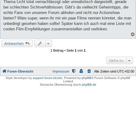
Thema Licht total vernachlässigt oder unrealistisch dargestellt, gerade
bei schlechten Sichtverhältnissen. Gibt’s da vielleicht Geheimtipps, die
echte Fans von unserem Forum abholen und nicht nur Actionshow
bieten? Wäre super, wenn ihr mir ein paar Filme nennen könntet, die man
unbedingt gesehen haben sollte! Später kann ich auch mal eine Liste mit
coolen Film-Empfehlungen zusammenstellen und verlinken.
Antworten
1 Beitrag • Seite
1
von
1
Gehe zu
Foren-Übersicht
Impressum
Alle Zeiten sind
UTC+02:00
Style developer by
support forum tricolor
,
Powered by
phpBB
® Forum Software © phpBB
Limited
Deutsche Übersetzung durch
phpBB.de