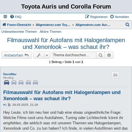
Toyota Auris und Corolla Forum
FAQ
Registrieren
Anmelden
S
Foren-Übersicht
Allgemeines zum Toyota Auris & Corolla
Allgemeines zum Auris, Corolla und der Technik
Unbeantwortete Themen
Aktive Themen
u
Filmauswahl für Autofans mit Halogenlampen
c
und Xenonlook – was schaut ihr?
h
e
Suche
Erweiterte 
Antworten
1 Beitrag • Seite
1
von
1
DavidNar
Neuling
Filmauswahl für Autofans mit Halogenlampen und
Xenonlook – was schaut ihr?
B
#1
29.05.2025, 21:18
e
i
Hey Leute, ich bin neu hier und hab eine etwas ungewöhnliche Frage:
t
Welche Filme rund ums Autofahren, Tuning oder Lichttechnik könnt ihr
r
a
empfehlen, die wirklich was mit unseren Themen wie Halogenlampen,
g
Xenonlook und Co. zu tun haben? Ich finde, in vielen Autofilmen wird das