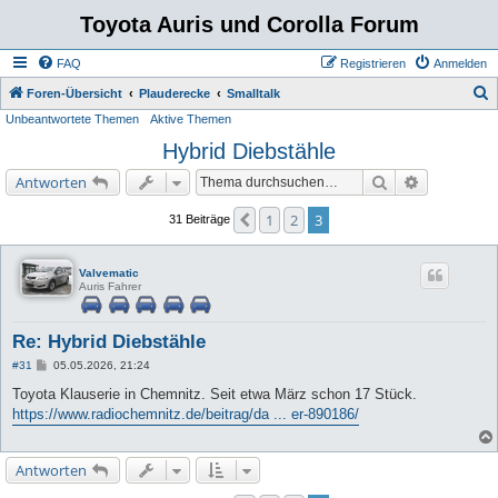
Toyota Auris und Corolla Forum
FAQ
Registrieren
Anmelden
S
Foren-Übersicht
Plauderecke
Smalltalk
Unbeantwortete Themen
Aktive Themen
u
Hybrid Diebstähle
c
h
Suche
Erweiterte 
Antworten
e
1
2
3
Vorherige
31 Beiträge
Valvematic
Auris Fahrer
Re: Hybrid Diebstähle
B
#31
05.05.2026, 21:24
e
i
Toyota Klauserie in Chemnitz. Seit etwa März schon 17 Stück.
t
https://www.radiochemnitz.de/beitrag/da ... er-890186/
r
a
g
Antworten