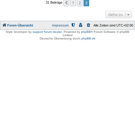
1
2
3
Vorherige
31 Beiträge
Gehe zu
Foren-Übersicht
Impressum
Alle Zeiten sind
UTC+02:00
Style developer by
support forum tricolor
,
Powered by
phpBB
® Forum Software © phpBB
Limited
Deutsche Übersetzung durch
phpBB.de