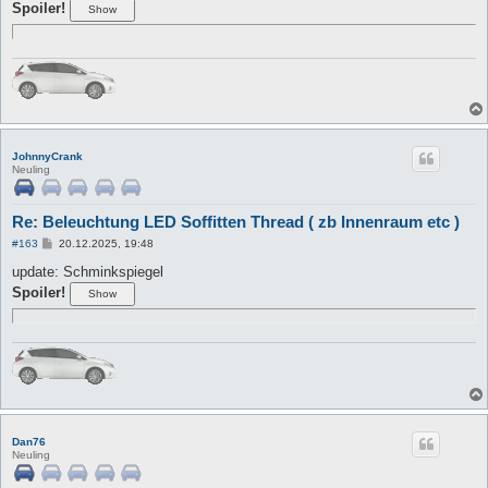
g
Spoiler!
JohnnyCrank
Neuling
Re: Beleuchtung LED Soffitten Thread ( zb Innenraum etc )
B
#163
20.12.2025, 19:48
e
i
update: Schminkspiegel
t
Spoiler!
r
a
g
Dan76
Neuling