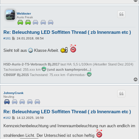
Webbster
Auris Freak
Re: Beleuchtung LED Soffitten Thread ( zb Innenraum etc )
B
#161
24.01.2018, 08:54
e
i
t
Sieht toll aus
Klasse Arbeit.
r
a
g
HSD-Auris-2-TS-Verbrauch Bj.2017
laut HA: 5,5 L/100km (Aktueller Stand Dez.2024)
Tachostand: 255.xxx km
(und auch kampferprobt...)
CB650F Bj.2015
Tachostand: 75.xxx km -Fahrmodus-
JohnnyCrank
Neuling
Re: Beleuchtung LED Soffitten Thread ( zb Innenraum etc )
B
#162
14.12.2025, 16:59
e
i
Kennzeichenbeleuchtung und Innenraumbeleuchtung nun auch endlich im
t
r
strahlenden Licht. Der Unterschied ist schon heftig
a