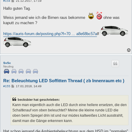
B
#154
21.12.2017, 17:19
e
i
Hallo guten Tag.
t
r
Weiss jemand wie ich die Birnen raus bekomme
ohne was
a
g
kaputt zu machen ?
https://auris-forum.de/posting.php?f=70 ... a8e68bc57a
#
SvSc
Neuling
Re: Beleuchtung LED Soffitten Thread ( zb Innenraum etc )
B
#155
17.01.2018, 14:49
e
i
t
becksbier hat geschrieben:
r
a
Kann man eigentlich auch die LED durch eine hellere ersetzen, die den
g
Schaltknauf von oben beleuchtet? Meine die kleine runde LED die
oben beim Spiegel drin ist und nur müdes kaltweißes Licht ausstrahlt,
damit man die Gänge erkennen kann.
Hat schon jemand die Ambientebeleuchtung aus dem HSD im "normalen"