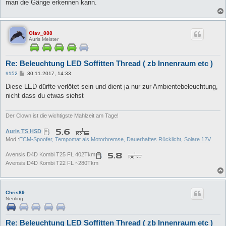
man die Gänge erkennen kann.
Olav_888
Auris Meister
Re: Beleuchtung LED Soffitten Thread ( zb Innenraum etc )
B
#152
30.11.2017, 14:33
e
i
Diese LED dürfte verlötet sein und dient ja nur zur Ambientebeleuchtung,
t
nicht dass du etwas siehst
r
a
g
Der Clown ist die wichtigste Mahlzeit am Tage!
Auris TS HSD
Mod.:
ECM-Spoofer, Tempomat als Motorbremse, Dauerhaftes Rücklicht, Solare 12V
Avensis D4D Kombi T25 FL 402Tkm
Avensis D4D Kombi T22 FL ~280Tkm
Chris89
Neuling
Re: Beleuchtung LED Soffitten Thread ( zb Innenraum etc )