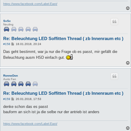
https://www.facebook.com/Label.East/
SvSc
Neuling
Re: Beleuchtung LED Soffitten Thread ( zb Innenraum etc )
B
#158
18.01.2018, 20:24
e
i
Das geht bestimmt, war ja nur die Frage ob es passt, mir gefällt die
t
Beleuchtung ausm HSD einfach gut.
r
a
g
RonneDon
Auris Fan
Re: Beleuchtung LED Soffitten Thread ( zb Innenraum etc )
B
#159
20.01.2018, 17:53
e
i
denke schon das es passt
t
bauform an sich ist ja die selbe nur der antrieb ist anders
r
a
g
https://www.facebook.com/Label.East/