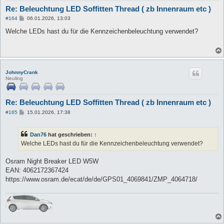
Re: Beleuchtung LED Soffitten Thread ( zb Innenraum etc )
B
#164
06.01.2026, 13:03
e
i
Welche LEDs hast du für die Kennzeichenbeleuchtung verwendet?
t
r
a
g
JohnnyCrank
Neuling
Re: Beleuchtung LED Soffitten Thread ( zb Innenraum etc )
B
#165
15.01.2026, 17:38
e
i
t
Dan76
hat geschrieben:
↑
r
a
Welche LEDs hast du für die Kennzeichenbeleuchtung verwendet?
g
Osram Night Breaker LED W5W
EAN: 4062172367424
https://www.osram.de/ecat/de/de/GPS01_4069841/ZMP_4064718/