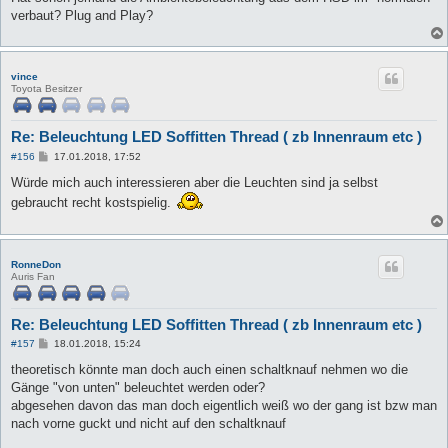
verbaut? Plug and Play?
vince
Toyota Besitzer
Re: Beleuchtung LED Soffitten Thread ( zb Innenraum etc )
B
#156
17.01.2018, 17:52
e
i
Würde mich auch interessieren aber die Leuchten sind ja selbst
t
gebraucht recht kostspielig.
r
a
g
RonneDon
Auris Fan
Re: Beleuchtung LED Soffitten Thread ( zb Innenraum etc )
B
#157
18.01.2018, 15:24
e
i
theoretisch könnte man doch auch einen schaltknauf nehmen wo die
t
Gänge "von unten" beleuchtet werden oder?
r
a
abgesehen davon das man doch eigentlich weiß wo der gang ist bzw man
g
nach vorne guckt und nicht auf den schaltknauf