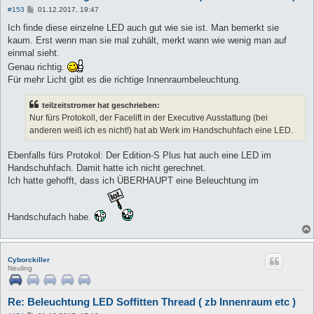
B
#153
01.12.2017, 19:47
e
i
Ich finde diese einzelne LED auch gut wie sie ist. Man bemerkt sie
t
kaum. Erst wenn man sie mal zuhält, merkt wann wie wenig man auf
r
a
einmal sieht.
g
Genau richtig.
Für mehr Licht gibt es die richtige Innenraumbeleuchtung.
teilzeitstromer hat geschrieben:
Nur fürs Protokoll, der Facelift in der Executive Ausstattung (bei
anderen weiß ich es nicht!) hat ab Werk im Handschuhfach eine LED.
Ebenfalls fürs Protokol: Der Edition-S Plus hat auch eine LED im
Handschuhfach. Damit hatte ich nicht gerechnet.
Ich hatte gehofft, dass ich ÜBERHAUPT eine Beleuchtung im
Handschufach habe.
Cyborckiller
Neuling
Re: Beleuchtung LED Soffitten Thread ( zb Innenraum etc )