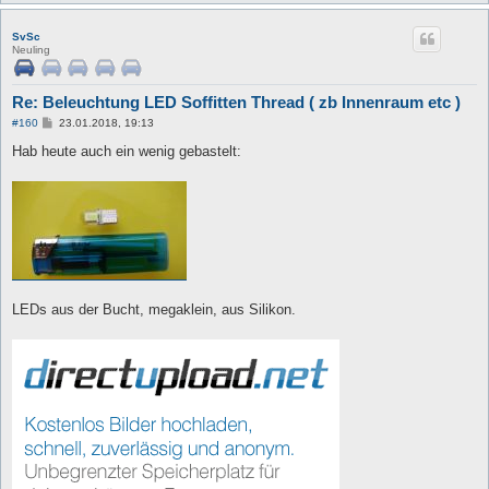
SvSc
Neuling
Re: Beleuchtung LED Soffitten Thread ( zb Innenraum etc )
B
#160
23.01.2018, 19:13
e
i
Hab heute auch ein wenig gebastelt:
t
r
a
g
LEDs aus der Bucht, megaklein, aus Silikon.