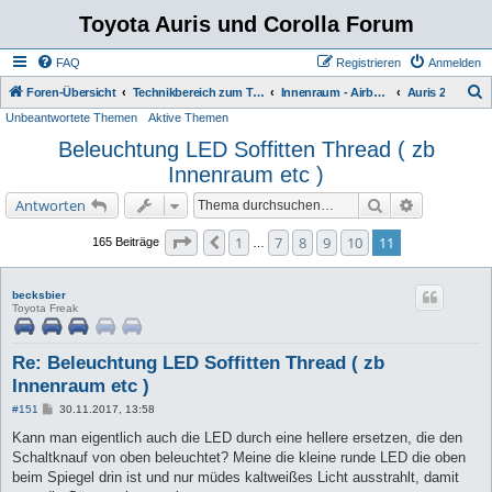
Toyota Auris und Corolla Forum
FAQ
Registrieren
Anmelden
S
Foren-Übersicht
Technikbereich zum Toyota Auris
Innenraum - Airbag - Anzeigen - Heizung - Klima
Auris 2
Unbeantwortete Themen
Aktive Themen
u
Beleuchtung LED Soffitten Thread ( zb
c
Innenraum etc )
h
e
Suche
Erweiterte 
Antworten
Seite
11
von
11
1
7
8
9
10
11
Vorherige
165 Beiträge
…
becksbier
Toyota Freak
Re: Beleuchtung LED Soffitten Thread ( zb
Innenraum etc )
B
#151
30.11.2017, 13:58
e
i
Kann man eigentlich auch die LED durch eine hellere ersetzen, die den
t
Schaltknauf von oben beleuchtet? Meine die kleine runde LED die oben
r
a
beim Spiegel drin ist und nur müdes kaltweißes Licht ausstrahlt, damit
g